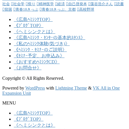
社会
社会学
祭り
精神医学
経済
自己啓発本
藻谷浩介さん
読書
貧困
青春18きっぷ
青春18きっぷ、京都
高校野球
《広島ﾍﾐｼﾝｸTOP》
《ﾌﾞﾛｸﾞTOP》
《ヘミシンクとは》
《広島ﾍﾐｼﾝｸ・ｾﾝﾀｰの基本的ｽﾀﾝｽ》
《私のﾍﾐｼﾝｸ体験(気づき)》
《ﾍﾐｼﾝｸ・ｾﾐﾅｰのご説明》
《ｾﾐﾅｰ予定、お申込み》
《おすすめﾍﾐｼﾝｸCD》
《お問合せ》
Copyright © All Rights Reserved.
Powered by
WordPress
with
Lightning Theme
&
VK All in One
Expansion Unit
MENU
《広島ﾍﾐｼﾝｸTOP》
《ﾌﾞﾛｸﾞTOP》
《ヘミシンクとは》