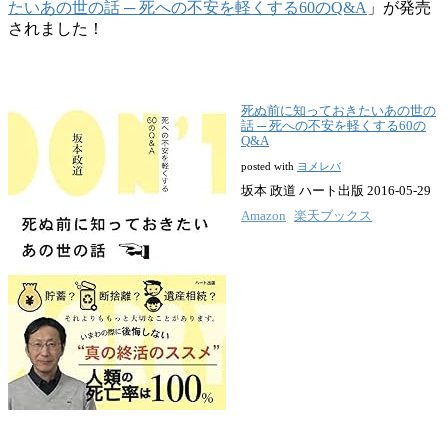
たいあの世の話 ─ 死への不安を軽くする60のQ&A
」が発売
されました！
死ぬ前に知っておきたいあの世の
話 ─ 死への不安を軽くする60の
Q&A
posted with
ヨメレバ
坂本 政道 ハート出版 2016-05-29
Amazon
楽天ブックス