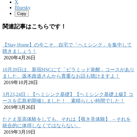
X
Bluesky
Copy
関連記事はこちらです！
【Stay Home】の今こそ、自宅で「ヘミシンク」を集中して
聴きましょう！
2020年4月26日
10月20日は、新宿HSCにて「ピラミッド覚醒」コースがあり
ました。坂本政道さんから貴重なお話も聴けますよ！
2019年10月28日
3月23,24日：【ヘミシンク基礎】【ヘミシンク基礎上級】コ
ースを広島初開催しました！ 素晴らしい時間でした！
2019年3月26日
たとえ至高体験をしても、それは【覗き見体験】 －それを
統合的に体得しなくてはならない。
2019年3月19日