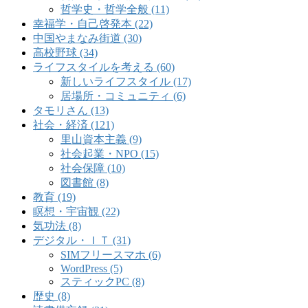
哲学史・哲学全般 (11)
幸福学・自己啓発本 (22)
中国やまなみ街道 (30)
高校野球 (34)
ライフスタイルを考える (60)
新しいライフスタイル (17)
居場所・コミュニティ (6)
タモリさん (13)
社会・経済 (121)
里山資本主義 (9)
社会起業・NPO (15)
社会保障 (10)
図書館 (8)
教育 (19)
瞑想・宇宙観 (22)
気功法 (8)
デジタル・ＩＴ (31)
SIMフリースマホ (6)
WordPress (5)
スティックPC (8)
歴史 (8)