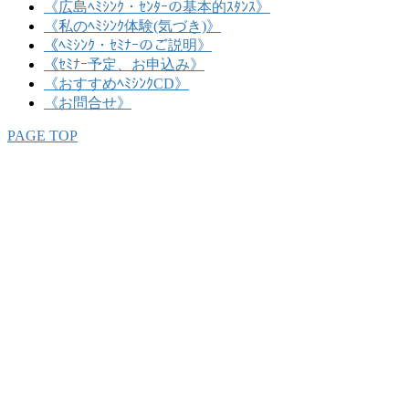
《広島ﾍﾐｼﾝｸ・ｾﾝﾀｰの基本的ｽﾀﾝｽ》
《私のﾍﾐｼﾝｸ体験(気づき)》
《ﾍﾐｼﾝｸ・ｾﾐﾅｰのご説明》
《ｾﾐﾅｰ予定、お申込み》
《おすすめﾍﾐｼﾝｸCD》
《お問合せ》
PAGE TOP