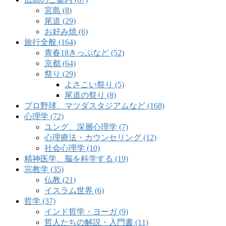
宮島 (8)
尾道 (29)
お好み焼 (6)
旅行全般 (164)
青春18きっぷなど (52)
京都 (64)
祭り (29)
よさこい祭り (5)
尾道の祭り (8)
プロ野球、マツダスタジアムなど (168)
心理学 (72)
ユング、深層心理学 (7)
心理療法・カウンセリング (12)
社会心理学 (10)
精神医学、脳を科学する (19)
宗教学 (35)
仏教 (21)
イスラム世界 (6)
哲学 (37)
インド哲学・ヨーガ (9)
哲人たちの解説・入門書 (11)