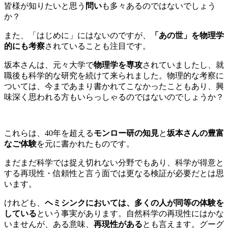
皆様が知りたいと思う
問い
も多々あるのではないでしょう
か？
また、「はじめに」にはないのですが、
「あの世」を物理学
的にも考察
されていることも注目です。
坂本さんは、元々大学で
物理学を専攻
されていましたし、就
職後も科学的な研究を続けて来られました。物理的な考察に
ついては、今まであまり書かれてこなかったこともあり、興
味深く思われる方もいらっしゃるのではないのでしょうか？
これらは、40年を超える
モンロー研の知見
と
坂本さんの豊富
なご体験
を元に書かれたものです。
まだまだ科学では捉え切れない分野でもあり、科学が得意と
する再現性・信頼性と言う面では更なる検証が必要だとは思
います。
けれども、
ヘミシンクにおいては、多くの人が同等の体験を
している
という事実があります。自然科学の再現性にはかな
いませんが、ある意味、
再現性がある
とも言えます。グーグ