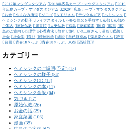
2017年マツダスタジアム
2018年広島カープ・マツダスタジアム
2019
年広島カープ・マツダスタジアム
2020年広島カープ・マツダスタジアム
お金
やまなみ街道
ソヨゴ
タモリさん
デジタルギア
ヘミシンク
ヘミシンクの様子
ライフスタイル
不要な信念を手放す
京都
京都の
ご案内
原始仏教
図書館
大乗仏教
宮島
家庭菜園
尾道
広島
広
島のご案内
心理学
心理療法
教育
旅行
池上彰さん
漫画
瞑想
社会
社会学
祭り
精神医学
経済
自己啓発本
藻谷浩介さん
読書
貧困
青春18きっぷ
青春18きっぷ、京都
高校野球
カテゴリー
ヘミシンクのご説明(予定) (13)
ヘミシンクの様子 (84)
ヘミシンクCD (12)
ヘミシンクの本 (11)
ヘミシンク全般 (64)
気づき (27)
原始仏教 (26)
お金の話 (29)
家庭菜園 (103)
漫画 (35)
広島のご案内 (67)