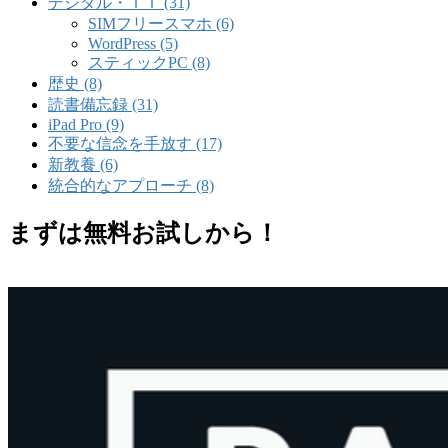
デジタル・ＩＴ (31)
SIMフリースマホ (6)
WordPress (5)
スティックPC (8)
歴史 (8)
読書備忘録 (31)
iPad Pro (9)
不要な信念を手放す (17)
新教養 (6)
統合的なアプローチ (8)
まずは無料お試しから！