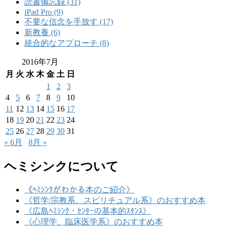
読書備忘録 (31)
iPad Pro (9)
不要な信念を手放す (17)
新教養 (6)
統合的なアプローチ (8)
2016年7月
月
火
水
木
金
土
日
1
2
3
4
5
6
7
8
9
10
11
12
13
14
15
16
17
18
19
20
21
22
23
24
25
26
27
28
29
30
31
« 6月
8月 »
ヘミシンクについて
《ﾍﾐｼﾝｸがわかる本のご紹介》
《哲学/宗教系、スピリチュアル系》のおすすめ本
《広島ﾍﾐｼﾝｸ・ｾﾝﾀｰの基本的ｽﾀﾝｽ》
《心理学、臨床医学系》のおすすめ本