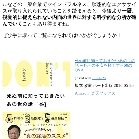
ルなどの一般企業でマインドフルネス、瞑想的なエクササイ
ズが取り入れられていることを踏まえると、今後
より一層、
視覚的に捉えられない内面の世界に対する科学的な分析が進
んでいく
こともあり得ますね。
ぜひ手に取ってご覧になられてはいかがでしょうか！
死ぬ前に知っておきたいあの世の
話 ─ 死への不安を軽くする60の
Q&A
posted with
ヨメレバ
坂本 政道 ハート出版 2016-05-29
Amazon
楽天ブックス