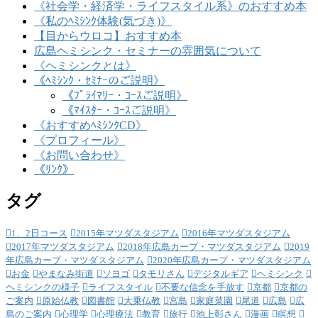
《社会学・経済学・ライフスタイル系》のおすすめ本
《私のﾍﾐｼﾝｸ体験(気づき)》
【目からウロコ】おすすめ本
広島ヘミシンク・セミナーの雰囲気について
《ヘミシンクとは》
《ﾍﾐｼﾝｸ・ｾﾐﾅｰのご説明》
《ﾌﾟﾗｲﾏﾘｰ・ｺｰｽご説明》
《ﾏｲｽﾀｰ・ｺｰｽご説明》
《おすすめﾍﾐｼﾝｸCD》
《プロフィール》
《お問い合わせ》
《ﾘﾝｸ》
タグ
1、2日コース
2015年マツダスタジアム
2016年マツダスタジアム
2017年マツダスタジアム
2018年広島カープ・マツダスタジアム
2019
年広島カープ・マツダスタジアム
2020年広島カープ・マツダスタジアム
お金
やまなみ街道
ソヨゴ
タモリさん
デジタルギア
ヘミシンク
ヘミシンクの様子
ライフスタイル
不要な信念を手放す
京都
京都の
ご案内
原始仏教
図書館
大乗仏教
宮島
家庭菜園
尾道
広島
広
島のご案内
心理学
心理療法
教育
旅行
池上彰さん
漫画
瞑想