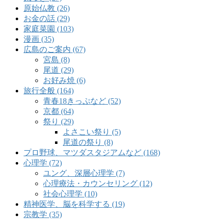
原始仏教 (26)
お金の話 (29)
家庭菜園 (103)
漫画 (35)
広島のご案内 (67)
宮島 (8)
尾道 (29)
お好み焼 (6)
旅行全般 (164)
青春18きっぷなど (52)
京都 (64)
祭り (29)
よさこい祭り (5)
尾道の祭り (8)
プロ野球、マツダスタジアムなど (168)
心理学 (72)
ユング、深層心理学 (7)
心理療法・カウンセリング (12)
社会心理学 (10)
精神医学、脳を科学する (19)
宗教学 (35)