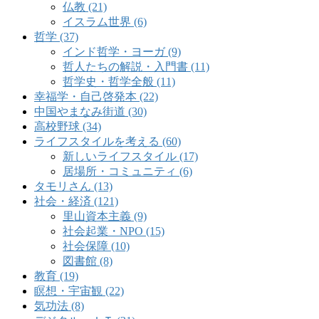
仏教 (21)
イスラム世界 (6)
哲学 (37)
インド哲学・ヨーガ (9)
哲人たちの解説・入門書 (11)
哲学史・哲学全般 (11)
幸福学・自己啓発本 (22)
中国やまなみ街道 (30)
高校野球 (34)
ライフスタイルを考える (60)
新しいライフスタイル (17)
居場所・コミュニティ (6)
タモリさん (13)
社会・経済 (121)
里山資本主義 (9)
社会起業・NPO (15)
社会保障 (10)
図書館 (8)
教育 (19)
瞑想・宇宙観 (22)
気功法 (8)