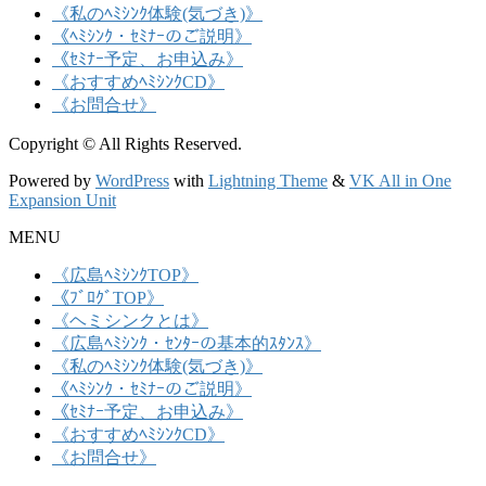
《私のﾍﾐｼﾝｸ体験(気づき)》
《ﾍﾐｼﾝｸ・ｾﾐﾅｰのご説明》
《ｾﾐﾅｰ予定、お申込み》
《おすすめﾍﾐｼﾝｸCD》
《お問合せ》
Copyright © All Rights Reserved.
Powered by
WordPress
with
Lightning Theme
&
VK All in One
Expansion Unit
MENU
《広島ﾍﾐｼﾝｸTOP》
《ﾌﾞﾛｸﾞTOP》
《ヘミシンクとは》
《広島ﾍﾐｼﾝｸ・ｾﾝﾀｰの基本的ｽﾀﾝｽ》
《私のﾍﾐｼﾝｸ体験(気づき)》
《ﾍﾐｼﾝｸ・ｾﾐﾅｰのご説明》
《ｾﾐﾅｰ予定、お申込み》
《おすすめﾍﾐｼﾝｸCD》
《お問合せ》