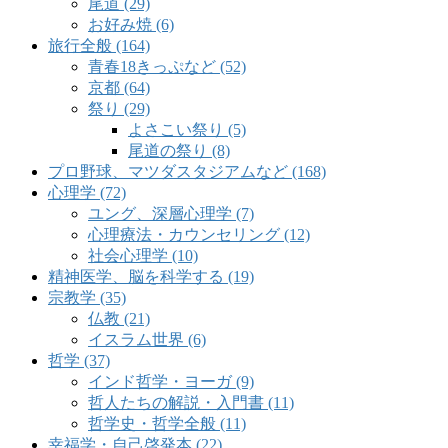
尾道 (29)
お好み焼 (6)
旅行全般 (164)
青春18きっぷなど (52)
京都 (64)
祭り (29)
よさこい祭り (5)
尾道の祭り (8)
プロ野球、マツダスタジアムなど (168)
心理学 (72)
ユング、深層心理学 (7)
心理療法・カウンセリング (12)
社会心理学 (10)
精神医学、脳を科学する (19)
宗教学 (35)
仏教 (21)
イスラム世界 (6)
哲学 (37)
インド哲学・ヨーガ (9)
哲人たちの解説・入門書 (11)
哲学史・哲学全般 (11)
幸福学・自己啓発本 (22)