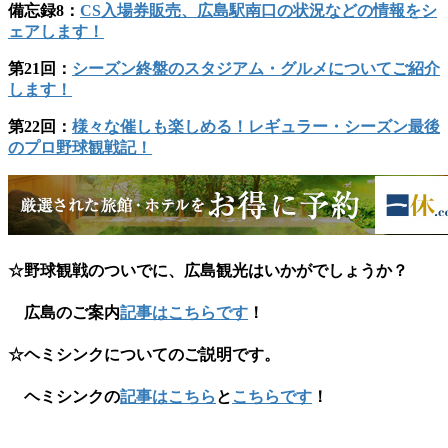
備忘録8：
CS入場券販売、広島駅南口の状況などの情報をシ
ェアします！
第21回：
シーズン終盤のスタジアム・グルメについてご紹介
します！
第22回：
様々な催しも楽しめる！レギュラー・シーズン最後
のプロ野球観戦記！
☆野球観戦のついでに、広島観光はいかがでしょうか？
広島のご案内
記事はこちらです
！
☆
ヘミシンクについてのご説明です。
ヘミシンクの
記事はこちら
と
こちらです
！