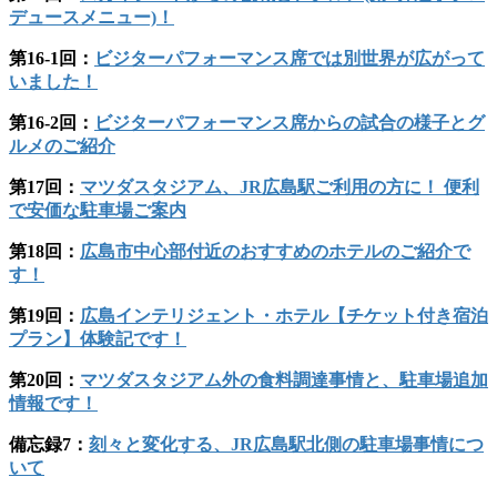
デュースメニュー)！
第16‐1回：
ビジターパフォーマンス席では別世界が広がって
いました！
第16‐2回：
ビジターパフォーマンス席からの試合の様子とグ
ルメのご紹介
第17回：
マツダスタジアム、JR広島駅ご利用の方に！ 便利
で安価な駐車場ご案内
第18回：
広島市中心部付近のおすすめのホテルのご紹介で
す！
第19回：
広島インテリジェント・ホテル【チケット付き宿泊
プラン】体験記です！
第20回：
マツダスタジアム外の食料調達事情と、駐車場追加
情報です！
備忘録7：
刻々と変化する、JR広島駅北側の駐車場事情につ
いて