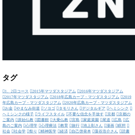
タグ
1、2日コース
2015年マツダスタジアム
2016年マツダスタジアム
2017年マツダスタジアム
2018年広島カープ・マツダスタジアム
2019
年広島カープ・マツダスタジアム
2020年広島カープ・マツダスタジアム
お金
やまなみ街道
ソヨゴ
タモリさん
デジタルギア
ヘミシンク
ヘミシンクの様子
ライフスタイル
不要な信念を手放す
京都
京都の
ご案内
原始仏教
図書館
大乗仏教
宮島
家庭菜園
尾道
広島
広
島のご案内
心理学
心理療法
教育
旅行
池上彰さん
漫画
瞑想
社会
社会学
祭り
精神医学
経済
自己啓発本
藻谷浩介さん
読書