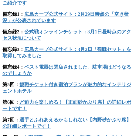
ご紹介です
備忘録1：
広島カープ公式サイト：2月29日時点の「空き状
況」が公表されています
備忘録2：
公式戦オンラインチケット：3月1日昼時点のアク
セス状況について
備忘録3：
広島カープ公式サイト：3月2日「観戦セット」を
取得してみました
備忘録4：
ベスト電器は閉店されました。駐車場はどうなる
のでしょうか
第5回：
観戦チケット付き宿泊プランが魅力的なインテリジ
ェントホテル
第6回：
ど迫力を楽しめる！【正面砂かぶり席】の詳細レポ
ートです！
第7回：
選手とふれあえるかもしれない【内野砂かぶり席】
の詳細レポートです！