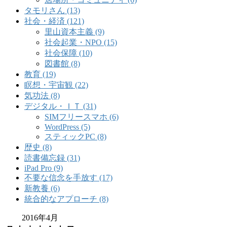
タモリさん (13)
社会・経済 (121)
里山資本主義 (9)
社会起業・NPO (15)
社会保障 (10)
図書館 (8)
教育 (19)
瞑想・宇宙観 (22)
気功法 (8)
デジタル・ＩＴ (31)
SIMフリースマホ (6)
WordPress (5)
スティックPC (8)
歴史 (8)
読書備忘録 (31)
iPad Pro (9)
不要な信念を手放す (17)
新教養 (6)
統合的なアプローチ (8)
2016年4月