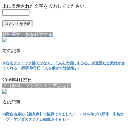
上に表示された文字を入力してください。
精神医学、脳を科学する
前の記事
単なるテクニック論ではなく、「人を大切にする心」が重要だと気付かせ
てくれる ‐岡田尊司氏「人を動かす対話術」‐
2016年4月23日
プロ野球、マツダスタジアムなど
次の記事
内野自由席の【超良席】で観戦できました！ ‐ 2016年プロ野球・広島カ
ープ・マツダスタジアム徹底ガイド 13 ‐