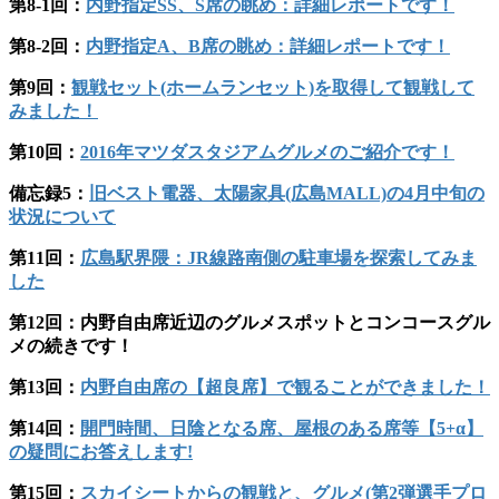
第8-1回：
内野指定SS、S席の眺め：詳細レポートです！
第8-2回：
内野指定A、B席の眺め：詳細レポートです！
第9回：
観戦セット(ホームランセット)を取得して観戦して
みました！
第10回：
2016年マツダスタジアムグルメのご紹介です！
備忘録5：
旧ベスト電器、太陽家具(広島MALL)の4月中旬の
状況について
第11回：
広島駅界隈：JR線路南側の駐車場を探索してみま
した
第12回：内野自由席近辺のグルメスポットとコンコースグル
メの続きです！
第13回：
内野自由席の【超良席】で観ることができました！
第14回：
開門時間、日陰となる席、屋根のある席等【5+α】
の疑問にお答えします!
第15回：
スカイシートからの観戦と、グルメ(第2弾選手プロ