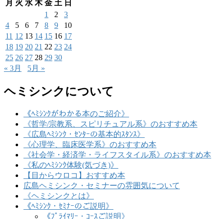
月
火
水
木
金
土
日
1
2
3
4
5
6
7
8
9
10
11
12
13
14
15
16
17
18
19
20
21
22
23
24
25
26
27
28
29
30
« 3月
5月 »
ヘミシンクについて
《ﾍﾐｼﾝｸがわかる本のご紹介》
《哲学/宗教系、スピリチュアル系》のおすすめ本
《広島ﾍﾐｼﾝｸ・ｾﾝﾀｰの基本的ｽﾀﾝｽ》
《心理学、臨床医学系》のおすすめ本
《社会学・経済学・ライフスタイル系》のおすすめ本
《私のﾍﾐｼﾝｸ体験(気づき)》
【目からウロコ】おすすめ本
広島ヘミシンク・セミナーの雰囲気について
《ヘミシンクとは》
《ﾍﾐｼﾝｸ・ｾﾐﾅｰのご説明》
《ﾌﾟﾗｲﾏﾘｰ・ｺｰｽご説明》