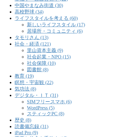
中国やまなみ街道 (30)
高校野球 (34)
ライフスタイルを考える (60)
新しいライフスタイル (17)
居場所・コミュニティ (6)
タモリさん (13)
社会・経済 (121)
里山資本主義 (9)
社会起業・NPO (15)
社会保障 (10)
図書館 (8)
教育 (19)
瞑想・宇宙観 (22)
気功法 (8)
デジタル・ＩＴ (31)
SIMフリースマホ (6)
WordPress (5)
スティックPC (8)
歴史 (8)
読書備忘録 (31)
iPad Pro (9)