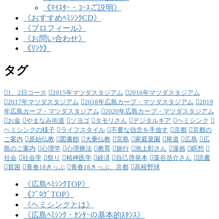
《ﾏｲｽﾀｰ・ｺｰｽご説明》
《おすすめﾍﾐｼﾝｸCD》
《プロフィール》
《お問い合わせ》
《ﾘﾝｸ》
タグ
1、2日コース
2015年マツダスタジアム
2016年マツダスタジアム
2017年マツダスタジアム
2018年広島カープ・マツダスタジアム
2019
年広島カープ・マツダスタジアム
2020年広島カープ・マツダスタジアム
お金
やまなみ街道
ソヨゴ
タモリさん
デジタルギア
ヘミシンク
ヘミシンクの様子
ライフスタイル
不要な信念を手放す
京都
京都の
ご案内
原始仏教
図書館
大乗仏教
宮島
家庭菜園
尾道
広島
広
島のご案内
心理学
心理療法
教育
旅行
池上彰さん
漫画
瞑想
社会
社会学
祭り
精神医学
経済
自己啓発本
藻谷浩介さん
読書
貧困
青春18きっぷ
青春18きっぷ、京都
高校野球
《広島ﾍﾐｼﾝｸTOP》
《ﾌﾞﾛｸﾞTOP》
《ヘミシンクとは》
《広島ﾍﾐｼﾝｸ・ｾﾝﾀｰの基本的ｽﾀﾝｽ》