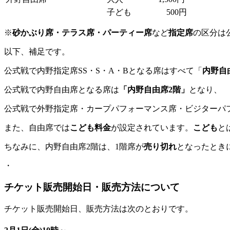
子ども
500円
※
砂かぶり席・テラス席・パーティー席
など
指定席
の区分は
以下、補足です。
公式戦で内野指定席SS・S・A・Bとなる席はすべて「
内野自
公式戦で内野自由席となる席は
「内野自由席2階」
となり、
公式戦で外野指定席・カープパフォーマンス席・ビジターパ
また、自由席では
こども料金
が設定されています。
こども
と
ちなみに、内野自由席2階は、1階席が
売り切れ
となったとき
・
チケット
販売開始日・販売方法
について
チケット販売開始日、販売方法は次のとおりです。