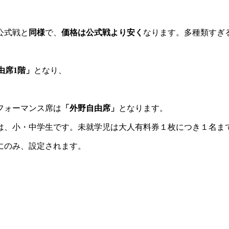
公式戦と
同様
で、
価格は公式戦より安く
なります。多種類すぎ
由席1階」
となり、
フォーマンス席は
「外野自由席」
となります。
は、小・中学生です。未就学児は大人有料券１枚につき１名ま
にのみ、設定されます。