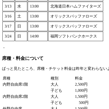
3/13
水
13:00
北海道日本ハムファイターズ
3/16
土
13:00
オリックスバッファローズ
3/17
日
13:00
オリックスバッファローズ
3/24
日
14:00
福岡ソフトバンクホークス
・
席種・料金
について
ぱっと見たところ、席種・チケット料金は昨年と変わらない
席種
種別
料金
内野自由席1階
大人
2,500円
子ども
1,000円
内野自由席2階
大人
1,500円
子ども
500円
外野自由席
大人
1,500円