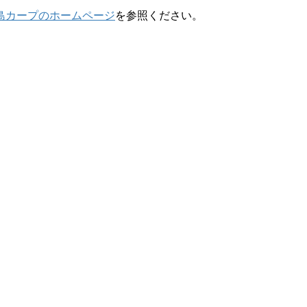
島カープのホームページ
を参照ください。
。