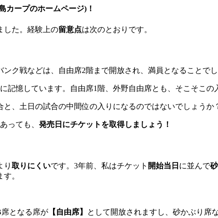
広島カープのホームページ)
！
ました。経験上の
留意点
は次のとおりです。
バンク戦などは、自由席2階まで開放され、満員となることで
うに記憶しています。自由席1階、外野自由席とも、そこそこの
合と、土日の試合の中間位の入りになるのではないでしょうか
であっても、
発売日にチケットを取得しましょう！
より
取りにくい
です。3年前、私はチケット
開始当日
に並んで
砂
ます。
B席となる席が
【自由席】
として開放されますし、砂かぶり席