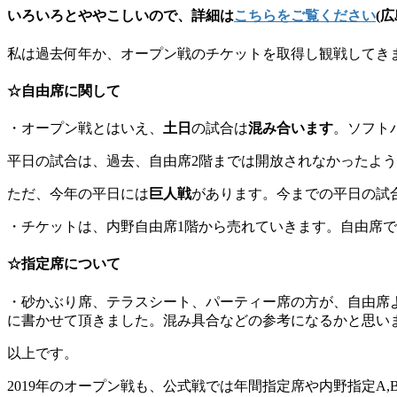
いろいろとややこしいので、詳細は
こちらをご覧ください
(
私は過去何年か、オープン戦のチケットを取得し観戦してき
☆
自由席
に関して
・オープン戦とはいえ、
土日
の試合は
混み合います
。ソフト
平日の試合は、過去、自由席2階までは開放されなかったよ
ただ、今年の平日には
巨人戦
があります。今までの平日の試
・チケットは、内野自由席1階から売れていきます。自由席
☆
指定席
について
・砂かぶり席、テラスシート、パーティー席の方が、自由席
に書かせて頂きました。混み具合などの参考になるかと思い
以上です。
2019年のオープン戦も、公式戦では年間指定席や内野指定A,