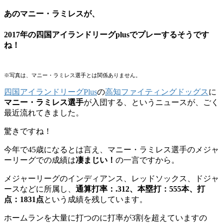
あのマニー・ラミレスが、
2017年の四国アイランドリーグplusでプレーするそうです
ね！
※写真は、マニー・ラミレス選手とは関係ありません。
四国アイランドリーグPlus
の
高知ファイティングドッグス
に
マニー・ラミレス選手
が入団する、というニュースが、ごく
最近流れてきました。
驚きですね！
今年で45歳になるとは言え、マニー・ラミレス選手のメジャ
ーリーグでの成績は
凄まじい！
の一言ですから。
メジャーリーグのインディアンス、レッドソックス、ドジャ
ースなどに所属し、
通算打率：.312、本塁打：555本、打
点：1831点
という成績を残しています。
ホームランを大量に打つのに打率が3割を超えていますの