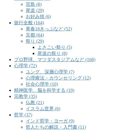
宮島 (8)
尾道 (29)
お好み焼 (6)
旅行全般 (164)
青春18きっぷなど (52)
京都 (64)
祭り (29)
よさこい祭り (5)
尾道の祭り (8)
プロ野球、マツダスタジアムなど (168)
心理学 (72)
ユング、深層心理学 (7)
心理療法・カウンセリング (12)
社会心理学 (10)
精神医学、脳を科学する (19)
宗教学 (35)
仏教 (21)
イスラム世界 (6)
哲学 (37)
インド哲学・ヨーガ (9)
哲人たちの解説・入門書 (11)