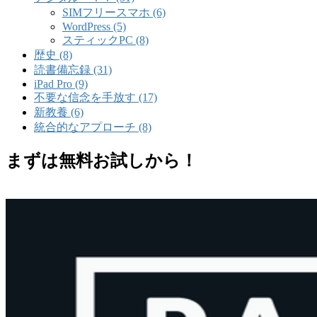
SIMフリースマホ (6)
WordPress (5)
スティックPC (8)
歴史 (8)
読書備忘録 (31)
iPad Pro (9)
不要な信念を手放す (17)
新教養 (6)
統合的なアプローチ (8)
まずは無料お試しから！