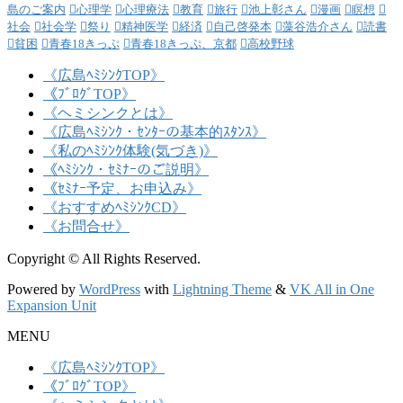
島のご案内
心理学
心理療法
教育
旅行
池上彰さん
漫画
瞑想
社会
社会学
祭り
精神医学
経済
自己啓発本
藻谷浩介さん
読書
貧困
青春18きっぷ
青春18きっぷ、京都
高校野球
《広島ﾍﾐｼﾝｸTOP》
《ﾌﾞﾛｸﾞTOP》
《ヘミシンクとは》
《広島ﾍﾐｼﾝｸ・ｾﾝﾀｰの基本的ｽﾀﾝｽ》
《私のﾍﾐｼﾝｸ体験(気づき)》
《ﾍﾐｼﾝｸ・ｾﾐﾅｰのご説明》
《ｾﾐﾅｰ予定、お申込み》
《おすすめﾍﾐｼﾝｸCD》
《お問合せ》
Copyright © All Rights Reserved.
Powered by
WordPress
with
Lightning Theme
&
VK All in One
Expansion Unit
MENU
《広島ﾍﾐｼﾝｸTOP》
《ﾌﾞﾛｸﾞTOP》