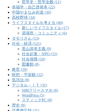
哲学史・哲学全般 (11)
幸福学・自己啓発本 (22)
中国やまなみ街道 (30)
高校野球 (34)
ライフスタイルを考える (60)
新しいライフスタイル (17)
居場所・コミュニティ (6)
タモリさん (13)
社会・経済 (121)
里山資本主義 (9)
社会起業・NPO (15)
社会保障 (10)
図書館 (8)
教育 (19)
瞑想・宇宙観 (22)
気功法 (8)
デジタル・ＩＴ (31)
SIMフリースマホ (6)
WordPress (5)
スティックPC (8)
歴史 (8)
読書備忘録 (31)