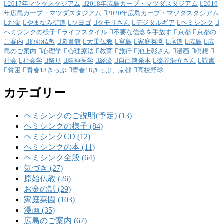
2017年マツダスタジアム
2018年広島カープ・マツダスタジアム
2019
年広島カープ・マツダスタジアム
2020年広島カープ・マツダスタジアム
お金
やまなみ街道
ソヨゴ
タモリさん
デジタルギア
ヘミシンク
ヘミシンクの様子
ライフスタイル
不要な信念を手放す
京都
京都の
ご案内
原始仏教
図書館
大乗仏教
宮島
家庭菜園
尾道
広島
広
島のご案内
心理学
心理療法
教育
旅行
池上彰さん
漫画
瞑想
社会
社会学
祭り
精神医学
経済
自己啓発本
藻谷浩介さん
読書
貧困
青春18きっぷ
青春18きっぷ、京都
高校野球
カテゴリー
ヘミシンクのご説明(予定) (13)
ヘミシンクの様子 (84)
ヘミシンクCD (12)
ヘミシンクの本 (11)
ヘミシンク全般 (64)
気づき (27)
原始仏教 (26)
お金の話 (29)
家庭菜園 (103)
漫画 (35)
広島のご案内 (67)