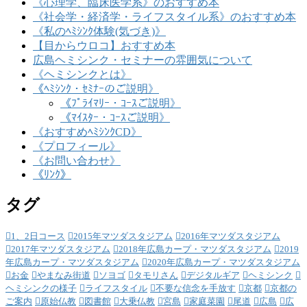
《心理学、臨床医学系》のおすすめ本
《社会学・経済学・ライフスタイル系》のおすすめ本
《私のﾍﾐｼﾝｸ体験(気づき)》
【目からウロコ】おすすめ本
広島ヘミシンク・セミナーの雰囲気について
《ヘミシンクとは》
《ﾍﾐｼﾝｸ・ｾﾐﾅｰのご説明》
《ﾌﾟﾗｲﾏﾘｰ・ｺｰｽご説明》
《ﾏｲｽﾀｰ・ｺｰｽご説明》
《おすすめﾍﾐｼﾝｸCD》
《プロフィール》
《お問い合わせ》
《ﾘﾝｸ》
タグ
1、2日コース
2015年マツダスタジアム
2016年マツダスタジアム
2017年マツダスタジアム
2018年広島カープ・マツダスタジアム
2019
年広島カープ・マツダスタジアム
2020年広島カープ・マツダスタジアム
お金
やまなみ街道
ソヨゴ
タモリさん
デジタルギア
ヘミシンク
ヘミシンクの様子
ライフスタイル
不要な信念を手放す
京都
京都の
ご案内
原始仏教
図書館
大乗仏教
宮島
家庭菜園
尾道
広島
広