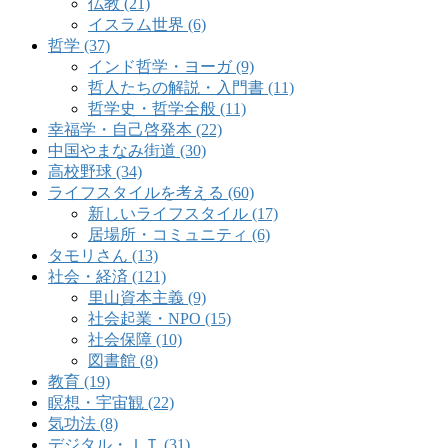
仏教 (21)
イスラム世界 (6)
哲学 (37)
インド哲学・ヨーガ (9)
哲人たちの解説・入門書 (11)
哲学史・哲学全般 (11)
幸福学・自己啓発本 (22)
中国やまなみ街道 (30)
高校野球 (34)
ライフスタイルを考える (60)
新しいライフスタイル (17)
居場所・コミュニティ (6)
タモリさん (13)
社会・経済 (121)
里山資本主義 (9)
社会起業・NPO (15)
社会保障 (10)
図書館 (8)
教育 (19)
瞑想・宇宙観 (22)
気功法 (8)
デジタル・ＩＴ (31)