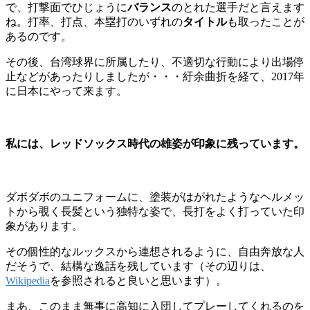
で、打撃面でひじょうに
バランス
のとれた選手だと言えます
ね。打率、打点、本塁打のいずれの
タイトル
も取ったことが
あるのです。
その後、台湾球界に所属したり、不適切な行動により出場停
止などがあったりしましたが・・・紆余曲折を経て、2017年
に日本にやって来ます。
私には、レッドソックス時代の雄姿が印象に残っています。
ダボダボのユニフォームに、塗装がはがれたようなヘルメッ
トから覗く長髪という独特な姿で、長打をよく打っていた印
象があります。
その個性的なルックスから連想されるように、自由奔放な人
だそうで、結構な逸話を残しています（その辺りは、
Wikipedia
を参照されると良いと思います）。
まあ、このまま無事に高知に入団してプレーしてくれるのを