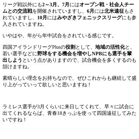
リーグ戦以外にも
2～3月、7月
には
オープン戦・社会人チー
ムとの交流戦
を開催されていますし、
6月
には
北米遠征
もさ
れていますし、
10月
には
みやざきフェニックスリーグ
にも参
入されていますね。
いやはや、年がら年中試合をされている感じです。
四国アイランドリーグPlusの
役割
として、
地域の活性化
と、
若い選手などに
野球をする機会を増やしNPBにも選手を輩
出しよう
という点がありますので、試合機会を多くするのも
頷けますね。
素晴らしい理念をお持ちなので、ぜひこれからも継続して盛
り上がっていって欲しいと思いますね！
ラミレス選手が3月くらいに来日してくれて、早々に試合に
出てくれるならば、青春18きっぷを使って四国遠征してみた
いですね！