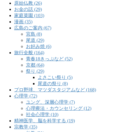
原始仏教 (26)
お金の話 (29)
家庭菜園 (103)
漫画 (35)
広島のご案内 (67)
宮島 (8)
尾道 (29)
お好み焼 (6)
旅行全般 (164)
青春18きっぷなど (52)
京都 (64)
祭り (29)
よさこい祭り (5)
尾道の祭り (8)
プロ野球、マツダスタジアムなど (168)
心理学 (72)
ユング、深層心理学 (7)
心理療法・カウンセリング (12)
社会心理学 (10)
精神医学、脳を科学する (19)
宗教学 (35)