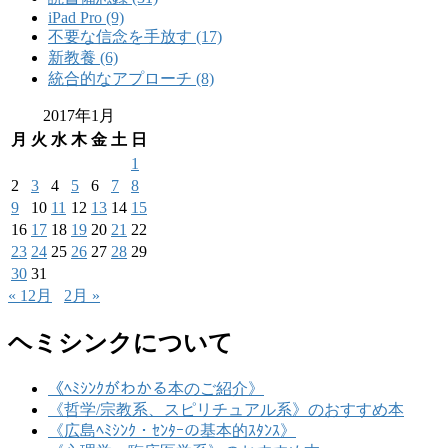
iPad Pro (9)
不要な信念を手放す (17)
新教養 (6)
統合的なアプローチ (8)
2017年1月
月
火
水
木
金
土
日
1
2
3
4
5
6
7
8
9
10
11
12
13
14
15
16
17
18
19
20
21
22
23
24
25
26
27
28
29
30
31
« 12月
2月 »
ヘミシンクについて
《ﾍﾐｼﾝｸがわかる本のご紹介》
《哲学/宗教系、スピリチュアル系》のおすすめ本
《広島ﾍﾐｼﾝｸ・ｾﾝﾀｰの基本的ｽﾀﾝｽ》