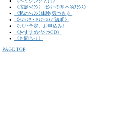
《ヘミシンクとは》
《広島ﾍﾐｼﾝｸ・ｾﾝﾀｰの基本的ｽﾀﾝｽ》
《私のﾍﾐｼﾝｸ体験(気づき)》
《ﾍﾐｼﾝｸ・ｾﾐﾅｰのご説明》
《ｾﾐﾅｰ予定、お申込み》
《おすすめﾍﾐｼﾝｸCD》
《お問合せ》
PAGE TOP