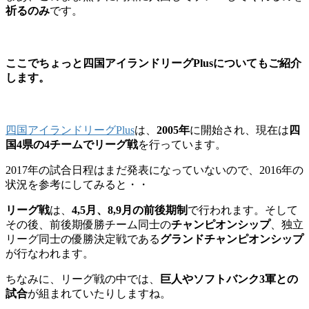
祈るのみ
です。
ここでちょっと四国アイランドリーグPlusについてもご紹介
します。
四国アイランドリーグPlus
は、
2005年
に開始され、現在は
四
国4県の4チームでリーグ戦
を行っています。
2017年の試合日程はまだ発表になっていないので、2016年の
状況を参考にしてみると・・
リーグ戦
は、
4,5月、8,9月の前後期制
で行われます。そして
その後、前後期優勝チーム同士の
チャンピオンシップ
、独立
リーグ同士の優勝決定戦である
グランドチャンピオンシップ
が行なわれます。
ちなみに、リーグ戦の中では、
巨人やソフトバンク3軍との
試合
が組まれていたりしますね。