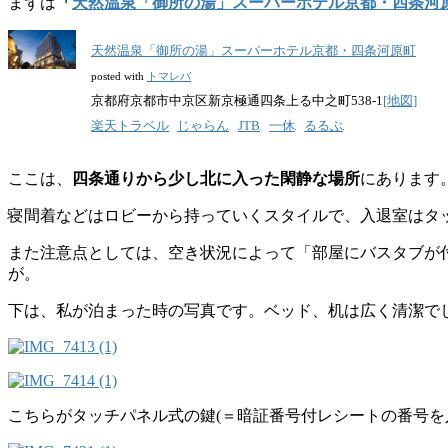
まずは
「
天然温泉「御所の湯」スーパーホテル京都・四条河
天然温泉「御所の湯」スーパーホテル京都・四条河原町
posted with
トマレバ
京都府京都市中京区新京極通四条上る中之町538-1
[地図]
楽天トラベル
じゃらん
JTB
一休
るるぶ
ここは、
四条通りから少し北に入った閑静な場所
にあります
寝間着などはロビーから持っていくスタイルで、入退室はタッ
また注意点としては、空き状況によって「部屋にバスタブが
が。
下は、私が泊まった時の写真です。ベッド、机は広く清潔で
こちらがタッチパネル式の鍵(＝暗証番号付レシートの番号を