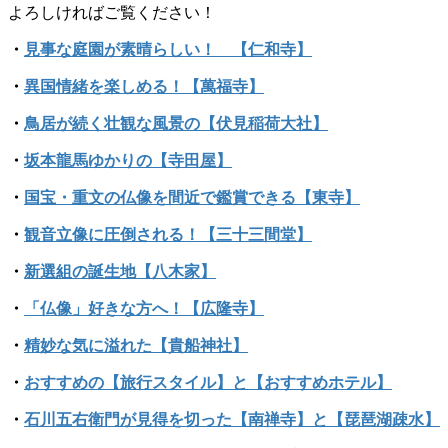
よろしければご覧ください！
・
見事な庭園が素晴らしい！ 【仁和寺】
・
異国情緒を楽しめる！【萬福寺】
・
鳥居が続く壮観な風景の【伏見稲荷大社】
・
坂本龍馬ゆかりの【寺田屋】
・
国宝・重文の仏像を間近で鑑賞できる【東寺】
・
観音立像に圧倒される！【三十三間堂】
・
新選組の誕生地【八木家】
・
「仏像」好きな方へ！【広隆寺】
・
精妙な気に溢れた【貴船神社】
・
おすすめの【旅行スタイル】と【おすすめホテル】
・
石川五右衛門が見得を切った【南禅寺】と【琵琶湖疎水】