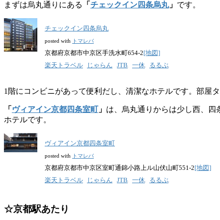
まずは烏丸通りにある
「
チェックイン四条烏丸
」
です。
チェックイン四条烏丸
posted with
トマレバ
京都府京都市中京区手洗水町654-2
[地図]
楽天トラベル
じゃらん
JTB
一休
るるぶ
1階にコンビニがあって便利だし、清潔なホテルです。部屋
「
ヴィアイン京都四条室町
」
は、烏丸通りからは少し西、四
ホテルです。
ヴィアイン京都四条室町
posted with
トマレバ
京都府京都市中京区室町通錦小路上ル山伏山町551-2
[地図]
楽天トラベル
じゃらん
JTB
一休
るるぶ
☆京都駅あたり