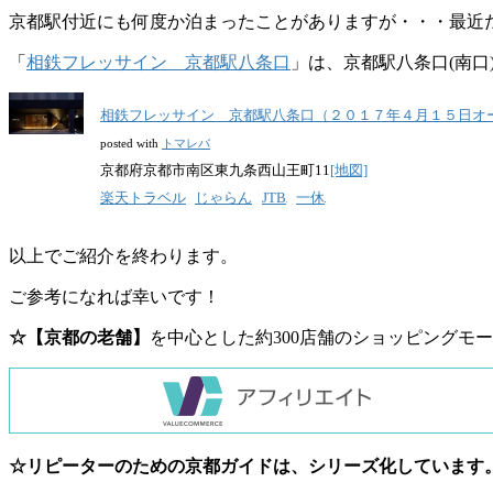
京都駅付近にも何度か泊まったことがありますが・・・最近
「
相鉄フレッサイン 京都駅八条口
」は、京都駅八条口(南
相鉄フレッサイン 京都駅八条口（２０１７年４月１５日オ
posted with
トマレバ
京都府京都市南区東九条西山王町11
[地図]
楽天トラベル
じゃらん
JTB
一休
以上でご紹介を終わります。
ご参考になれば幸いです！
☆【京都の老舗】
を中心とした約300店舗のショッピングモ
☆リピーターのための京都ガイドは、シリーズ化しています