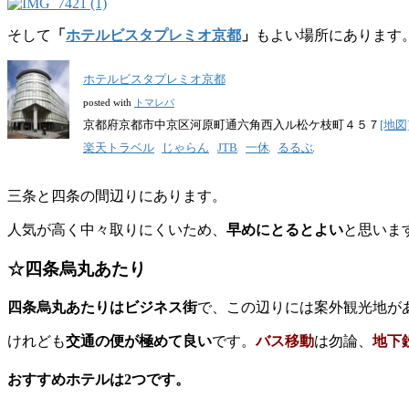
そして
「
ホテルビスタプレミオ京都
」
もよい場所にあります
ホテルビスタプレミオ京都
posted with
トマレバ
京都府京都市中京区河原町通六角西入ル松ケ枝町４５７
[地図
楽天トラベル
じゃらん
JTB
一休
るるぶ
三条と四条の間辺りにあります。
人気が高く中々取りにくいため、
早めにとるとよい
と思いま
☆四条烏丸あたり
四条烏丸あたりはビジネス街
で、この辺りには案外観光地が
けれども
交通の便が極めて良い
です。
バス移動
は勿論、
地下
おすすめホテルは2つです。