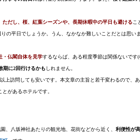
。
ただし、
桜、紅葉シーズンや、長期休暇中の平日も避ける
こ
7月上旬辺りの平日でしょうか。うん、なかなか難しいことだとは思い
社・仏閣自体を見学
するならば、ある程度季節は関係ないです(
散期に2回行けるかも
しれません。
回以上訪問しても安いです。本文章の主旨と若干変わるので、
ことがあるホテルです。
祇園、八坂神社あたりの観光地、花街などから近く、
利便性が