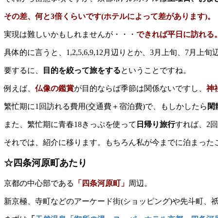
その差、何と3倍くらいです(ホテルによって差があります)。
実現は難しいかもしれませんが・・・
できれば平日に訪れる
具体的に言うと、1,2,5,6,9,12月辺りとか、3月上旬、
要するに、
目的を絞って旅をする
ということですね。
例えば、
仏像の鑑賞
が目的ならば季節は関係ないですし、
神
繁忙期に1回訪れる費用(交通費＋宿泊費)で、もしかしたら
閑
また、繁忙期に青春18きっぷを使って
日帰り旅行
すれば、2
それでは、紹介に移ります。もちろん私が今までに泊まった
☆四条河原町あたり
京都の中心部である
「四条河原町」
周辺。
新京極、寺町などのアーケード街(ショッピング)や先斗町、