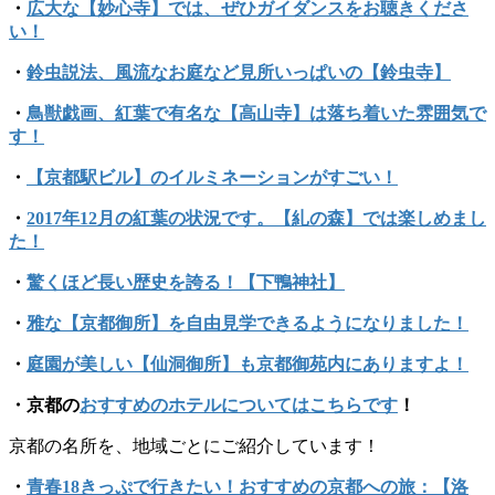
・
広大な【妙心寺】では、ぜひガイダンスをお聴きくださ
い！
・
鈴虫説法、風流なお庭など見所いっぱいの【鈴虫寺】
・
鳥獣戯画、紅葉で有名な【高山寺】は落ち着いた雰囲気で
す！
・
【京都駅ビル】のイルミネーションがすごい！
・
2017年12月の紅葉の状況です。【糺の森】では楽しめまし
た！
・
驚くほど長い歴史を誇る！【下鴨神社】
・
雅な【京都御所】を自由見学できるようになりました！
・
庭園が美しい【仙洞御所】も京都御苑内にありますよ！
・京都の
おすすめのホテルについてはこちらです
！
京都の名所を、地域ごとにご紹介しています！
・
青春18きっぷで行きたい！おすすめの京都への旅：【洛