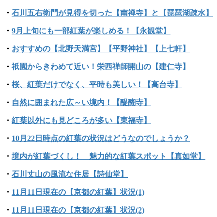
・
石川五右衛門が見得を切った【南禅寺】と【琵琶湖疎水】
・
9月上旬にも一部紅葉が楽しめる！【永観堂】
・
おすすめの【北野天満宮】【平野神社】【上七軒】
・
祇園からきわめて近い！栄西禅師開山の【建仁寺】
・
桜、紅葉だけでなく、平時も美しい！【高台寺】
・
自然に囲まれた広～い境内！【醍醐寺】
・
紅葉以外にも見どころが多い【東福寺】
・
10月22日時点の紅葉の状況はどうなのでしょうか？
・
境内が紅葉づくし！ 魅力的な紅葉スポット【真如堂】
・
石川丈山の風流な住居【詩仙堂】
・
11月11日現在の【京都の紅葉】状況(1)
・
11月11日現在の【京都の紅葉】状況(2)