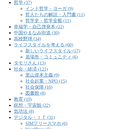
哲学 (37)
インド哲学・ヨーガ (9)
哲人たちの解説・入門書 (11)
哲学史・哲学全般 (11)
幸福学・自己啓発本 (22)
中国やまなみ街道 (30)
高校野球 (34)
ライフスタイルを考える (60)
新しいライフスタイル (17)
居場所・コミュニティ (6)
タモリさん (13)
社会・経済 (121)
里山資本主義 (9)
社会起業・NPO (15)
社会保障 (10)
図書館 (8)
教育 (19)
瞑想・宇宙観 (22)
気功法 (8)
デジタル・ＩＴ (31)
SIMフリースマホ (6)