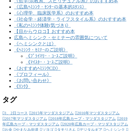
《哲学/宗教系、スピリチュアル系》のおすすめ本
《広島ﾍﾐｼﾝｸ・ｾﾝﾀｰの基本的ｽﾀﾝｽ》
《心理学、臨床医学系》のおすすめ本
《社会学・経済学・ライフスタイル系》のおすすめ本
《私のﾍﾐｼﾝｸ体験(気づき)》
【目からウロコ】おすすめ本
広島ヘミシンク・セミナーの雰囲気について
《ヘミシンクとは》
《ﾍﾐｼﾝｸ・ｾﾐﾅｰのご説明》
《ﾌﾟﾗｲﾏﾘｰ・ｺｰｽご説明》
《ﾏｲｽﾀｰ・ｺｰｽご説明》
《おすすめﾍﾐｼﾝｸCD》
《プロフィール》
《お問い合わせ》
《ﾘﾝｸ》
タグ
1、2日コース
2015年マツダスタジアム
2016年マツダスタジアム
2017年マツダスタジアム
2018年広島カープ・マツダスタジアム
2019
年広島カープ・マツダスタジアム
2020年広島カープ・マツダスタジアム
お金
やまなみ街道
ソヨゴ
タモリさん
デジタルギア
ヘミシンク