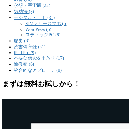
瞑想・宇宙観 (22)
気功法 (8)
デジタル・ＩＴ (31)
SIMフリースマホ (6)
WordPress (5)
スティックPC (8)
歴史 (8)
読書備忘録 (31)
iPad Pro (9)
不要な信念を手放す (17)
新教養 (6)
統合的なアプローチ (8)
まずは無料お試しから！