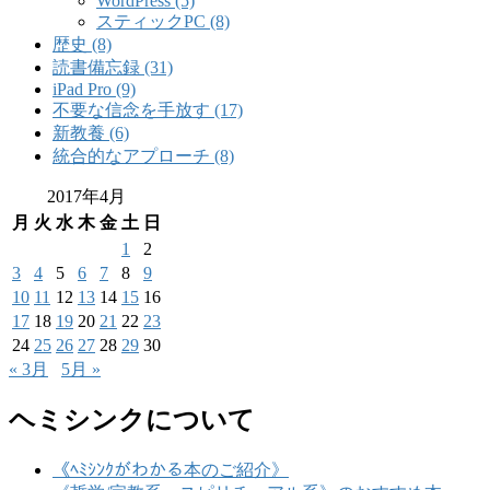
WordPress (5)
スティックPC (8)
歴史 (8)
読書備忘録 (31)
iPad Pro (9)
不要な信念を手放す (17)
新教養 (6)
統合的なアプローチ (8)
2017年4月
月
火
水
木
金
土
日
1
2
3
4
5
6
7
8
9
10
11
12
13
14
15
16
17
18
19
20
21
22
23
24
25
26
27
28
29
30
« 3月
5月 »
ヘミシンクについて
《ﾍﾐｼﾝｸがわかる本のご紹介》