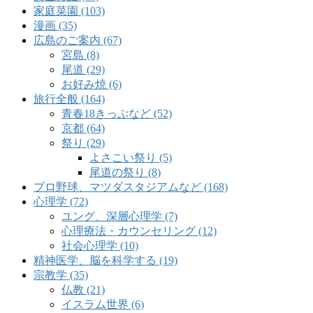
家庭菜園 (103)
漫画 (35)
広島のご案内 (67)
宮島 (8)
尾道 (29)
お好み焼 (6)
旅行全般 (164)
青春18きっぷなど (52)
京都 (64)
祭り (29)
よさこい祭り (5)
尾道の祭り (8)
プロ野球、マツダスタジアムなど (168)
心理学 (72)
ユング、深層心理学 (7)
心理療法・カウンセリング (12)
社会心理学 (10)
精神医学、脳を科学する (19)
宗教学 (35)
仏教 (21)
イスラム世界 (6)