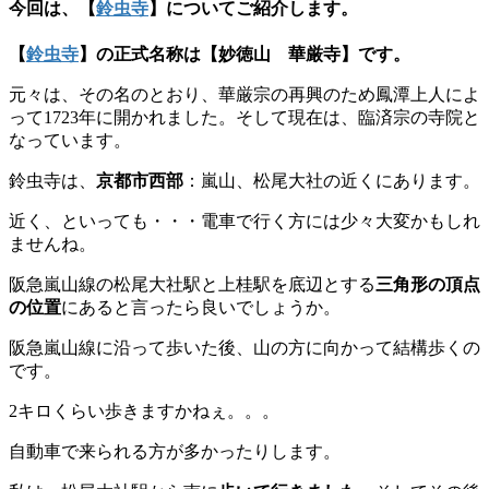
今回は、【
鈴虫寺
】についてご紹介します。
【
鈴虫寺
】の正式名称は【妙徳山 華厳寺】です。
元々は、その名のとおり、華厳宗の再興のため鳳潭上人によ
って1723年に開かれました。そして現在は、臨済宗の寺院と
なっています。
鈴虫寺は、
京都市西部
：嵐山、松尾大社の近くにあります。
近く、といっても・・・電車で行く方には少々大変かもしれ
ませんね。
阪急嵐山線の松尾大社駅と上桂駅を底辺とする
三角形の頂点
の位置
にあると言ったら良いでしょうか。
阪急嵐山線に沿って歩いた後、山の方に向かって結構歩くの
です。
2キロくらい歩きますかねぇ。。。
自動車で来られる方が多かったりします。