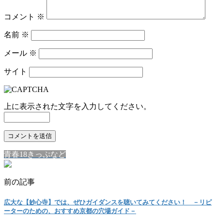
コメント
※
名前
※
メール
※
サイト
上に表示された文字を入力してください。
青春18きっぷなど
前の記事
広大な【妙心寺】では、ぜひガイダンスを聴いてみてください！ －リピ
ーターのための、おすすめ京都の穴場ガイド－