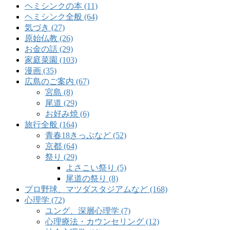
ヘミシンクの本 (11)
ヘミシンク全般 (64)
気づき (27)
原始仏教 (26)
お金の話 (29)
家庭菜園 (103)
漫画 (35)
広島のご案内 (67)
宮島 (8)
尾道 (29)
お好み焼 (6)
旅行全般 (164)
青春18きっぷなど (52)
京都 (64)
祭り (29)
よさこい祭り (5)
尾道の祭り (8)
プロ野球、マツダスタジアムなど (168)
心理学 (72)
ユング、深層心理学 (7)
心理療法・カウンセリング (12)