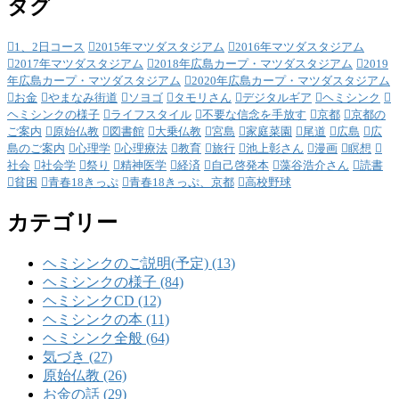
タグ
1、2日コース
2015年マツダスタジアム
2016年マツダスタジアム
2017年マツダスタジアム
2018年広島カープ・マツダスタジアム
2019
年広島カープ・マツダスタジアム
2020年広島カープ・マツダスタジアム
お金
やまなみ街道
ソヨゴ
タモリさん
デジタルギア
ヘミシンク
ヘミシンクの様子
ライフスタイル
不要な信念を手放す
京都
京都の
ご案内
原始仏教
図書館
大乗仏教
宮島
家庭菜園
尾道
広島
広
島のご案内
心理学
心理療法
教育
旅行
池上彰さん
漫画
瞑想
社会
社会学
祭り
精神医学
経済
自己啓発本
藻谷浩介さん
読書
貧困
青春18きっぷ
青春18きっぷ、京都
高校野球
カテゴリー
ヘミシンクのご説明(予定) (13)
ヘミシンクの様子 (84)
ヘミシンクCD (12)
ヘミシンクの本 (11)
ヘミシンク全般 (64)
気づき (27)
原始仏教 (26)
お金の話 (29)