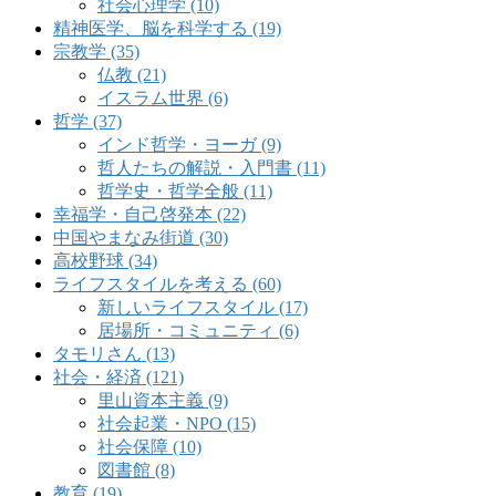
社会心理学 (10)
精神医学、脳を科学する (19)
宗教学 (35)
仏教 (21)
イスラム世界 (6)
哲学 (37)
インド哲学・ヨーガ (9)
哲人たちの解説・入門書 (11)
哲学史・哲学全般 (11)
幸福学・自己啓発本 (22)
中国やまなみ街道 (30)
高校野球 (34)
ライフスタイルを考える (60)
新しいライフスタイル (17)
居場所・コミュニティ (6)
タモリさん (13)
社会・経済 (121)
里山資本主義 (9)
社会起業・NPO (15)
社会保障 (10)
図書館 (8)
教育 (19)