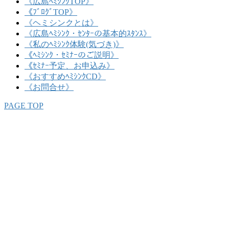
《広島ﾍﾐｼﾝｸTOP》
《ﾌﾞﾛｸﾞTOP》
《ヘミシンクとは》
《広島ﾍﾐｼﾝｸ・ｾﾝﾀｰの基本的ｽﾀﾝｽ》
《私のﾍﾐｼﾝｸ体験(気づき)》
《ﾍﾐｼﾝｸ・ｾﾐﾅｰのご説明》
《ｾﾐﾅｰ予定、お申込み》
《おすすめﾍﾐｼﾝｸCD》
《お問合せ》
PAGE TOP