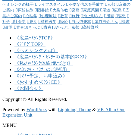
ヘミシンクの様子
ライフスタイル
不要な信念を手放す
京都
京都の
ご案内
原始仏教
図書館
大乗仏教
宮島
家庭菜園
尾道
広島
広
島のご案内
心理学
心理療法
教育
旅行
池上彰さん
漫画
瞑想
社会
社会学
祭り
精神医学
経済
自己啓発本
藻谷浩介さん
読書
貧困
青春18きっぷ
青春18きっぷ、京都
高校野球
《広島ﾍﾐｼﾝｸTOP》
《ﾌﾞﾛｸﾞTOP》
《ヘミシンクとは》
《広島ﾍﾐｼﾝｸ・ｾﾝﾀｰの基本的ｽﾀﾝｽ》
《私のﾍﾐｼﾝｸ体験(気づき)》
《ﾍﾐｼﾝｸ・ｾﾐﾅｰのご説明》
《ｾﾐﾅｰ予定、お申込み》
《おすすめﾍﾐｼﾝｸCD》
《お問合せ》
Copyright © All Rights Reserved.
Powered by
WordPress
with
Lightning Theme
&
VK All in One
Expansion Unit
MENU