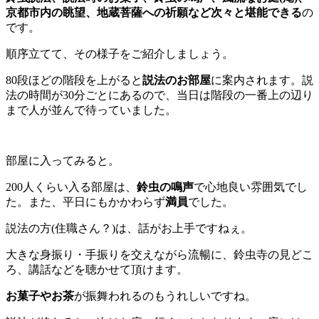
京都市内の眺望、地蔵菩薩への祈願など次々と堪能できる
の
です。
順序立てて、その様子をご紹介しましょう。
80段ほどの階段を上がると
説法のお部屋
に案内されます。説
法の時間が30分ごとにあるので、当日は階段の一番上の辺り
まで人が並んで待っていました。
部屋に入ってみると。
200人くらい入る部屋は、
鈴虫の鳴声
で心地良い雰囲気でし
た。また、平日にもかかわらず
満員
でした。
説法の方(住職さん？)は、話がお上手ですねぇ。
大きな身振り・手振りを交えながら流暢に、鈴虫寺の見どこ
ろ、講話などを聴かせて頂けます。
お菓子やお茶
が振舞われるのもうれしいですね。