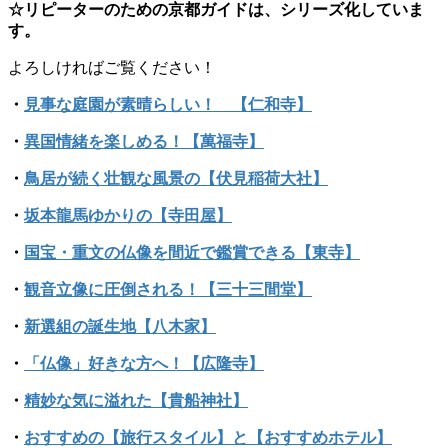
☆リピーターのための京都ガイドは、シリーズ化していま
す。
よろしければご覧ください！
・
見事な庭園が素晴らしい！ 【仁和寺】
・
異国情緒を楽しめる！【萬福寺】
・
鳥居が続く壮観な風景の【伏見稲荷大社】
・
坂本龍馬ゆかりの【寺田屋】
・
国宝・重文の仏像を間近で鑑賞できる【東寺】
・
観音立像に圧倒される！【三十三間堂】
・
新選組の誕生地【八木家】
・
「仏像」好きな方へ！【広隆寺】
・
精妙な気に溢れた【貴船神社】
・
おすすめの【旅行スタイル】と【おすすめホテル】