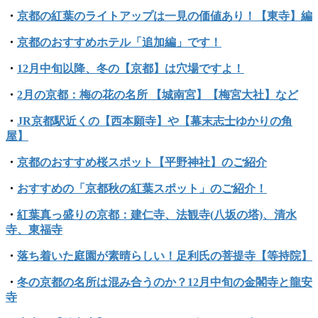
・
京都の紅葉のライトアップは一見の価値あり！【東寺】編
・
京都のおすすめホテル「追加編」です！
・
12月中旬以降、冬の【京都】は穴場ですよ！
・
2月の京都：梅の花の名所 【城南宮】【梅宮大社】など
・
JR京都駅近くの【西本願寺】や【幕末志士ゆかりの角
屋】
・
京都のおすすめ桜スポット【平野神社】のご紹介
・
おすすめの「京都秋の紅葉スポット」のご紹介！
・
紅葉真っ盛りの京都：建仁寺、法観寺(八坂の塔)、清水
寺、東福寺
・
落ち着いた庭園が素晴らしい！足利氏の菩提寺【等持院】
・
冬の京都の名所は混み合うのか？12月中旬の金閣寺と龍安
寺