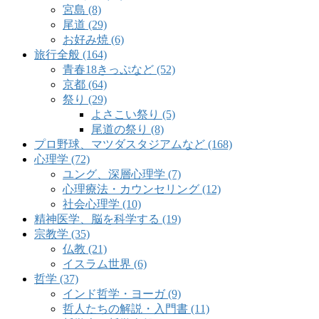
宮島 (8)
尾道 (29)
お好み焼 (6)
旅行全般 (164)
青春18きっぷなど (52)
京都 (64)
祭り (29)
よさこい祭り (5)
尾道の祭り (8)
プロ野球、マツダスタジアムなど (168)
心理学 (72)
ユング、深層心理学 (7)
心理療法・カウンセリング (12)
社会心理学 (10)
精神医学、脳を科学する (19)
宗教学 (35)
仏教 (21)
イスラム世界 (6)
哲学 (37)
インド哲学・ヨーガ (9)
哲人たちの解説・入門書 (11)