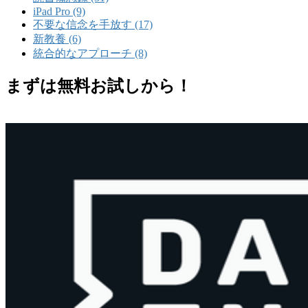
iPad Pro (9)
不要な信念を手放す (17)
新教養 (6)
統合的なアプローチ (8)
まずは無料お試しから！