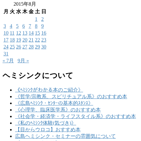
2015年8月
月
火
水
木
金
土
日
1
2
3
4
5
6
7
8
9
10
11
12
13
14
15
16
17
18
19
20
21
22
23
24
25
26
27
28
29
30
31
« 7月
9月 »
ヘミシンクについて
《ﾍﾐｼﾝｸがわかる本のご紹介》
《哲学/宗教系、スピリチュアル系》のおすすめ本
《広島ﾍﾐｼﾝｸ・ｾﾝﾀｰの基本的ｽﾀﾝｽ》
《心理学、臨床医学系》のおすすめ本
《社会学・経済学・ライフスタイル系》のおすすめ本
《私のﾍﾐｼﾝｸ体験(気づき)》
【目からウロコ】おすすめ本
広島ヘミシンク・セミナーの雰囲気について