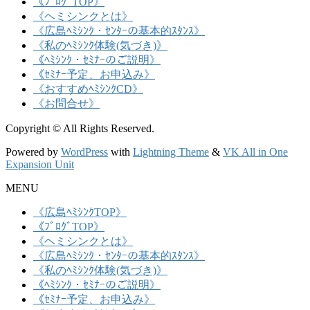
《ﾌﾞﾛｸﾞTOP》
《ヘミシンクとは》
《広島ﾍﾐｼﾝｸ・ｾﾝﾀｰの基本的ｽﾀﾝｽ》
《私のﾍﾐｼﾝｸ体験(気づき)》
《ﾍﾐｼﾝｸ・ｾﾐﾅｰのご説明》
《ｾﾐﾅｰ予定、お申込み》
《おすすめﾍﾐｼﾝｸCD》
《お問合せ》
Copyright © All Rights Reserved.
Powered by
WordPress
with
Lightning Theme
&
VK All in One
Expansion Unit
MENU
《広島ﾍﾐｼﾝｸTOP》
《ﾌﾞﾛｸﾞTOP》
《ヘミシンクとは》
《広島ﾍﾐｼﾝｸ・ｾﾝﾀｰの基本的ｽﾀﾝｽ》
《私のﾍﾐｼﾝｸ体験(気づき)》
《ﾍﾐｼﾝｸ・ｾﾐﾅｰのご説明》
《ｾﾐﾅｰ予定、お申込み》