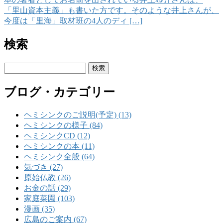
「里山資本主義」も書いた方です。そのような井上さんが、
今度は「里海」取材班の4人のディ […]
検索
検
索:
ブログ・カテゴリー
ヘミシンクのご説明(予定) (13)
ヘミシンクの様子 (84)
ヘミシンクCD (12)
ヘミシンクの本 (11)
ヘミシンク全般 (64)
気づき (27)
原始仏教 (26)
お金の話 (29)
家庭菜園 (103)
漫画 (35)
広島のご案内 (67)