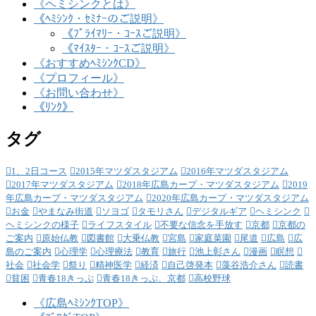
《ヘミシンクとは》
《ﾍﾐｼﾝｸ・ｾﾐﾅｰのご説明》
《ﾌﾟﾗｲﾏﾘｰ・ｺｰｽご説明》
《ﾏｲｽﾀｰ・ｺｰｽご説明》
《おすすめﾍﾐｼﾝｸCD》
《プロフィール》
《お問い合わせ》
《ﾘﾝｸ》
タグ
1、2日コース
2015年マツダスタジアム
2016年マツダスタジアム
2017年マツダスタジアム
2018年広島カープ・マツダスタジアム
2019
年広島カープ・マツダスタジアム
2020年広島カープ・マツダスタジアム
お金
やまなみ街道
ソヨゴ
タモリさん
デジタルギア
ヘミシンク
ヘミシンクの様子
ライフスタイル
不要な信念を手放す
京都
京都の
ご案内
原始仏教
図書館
大乗仏教
宮島
家庭菜園
尾道
広島
広
島のご案内
心理学
心理療法
教育
旅行
池上彰さん
漫画
瞑想
社会
社会学
祭り
精神医学
経済
自己啓発本
藻谷浩介さん
読書
貧困
青春18きっぷ
青春18きっぷ、京都
高校野球
《広島ﾍﾐｼﾝｸTOP》