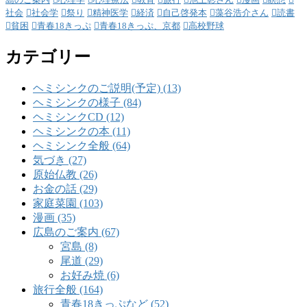
社会
社会学
祭り
精神医学
経済
自己啓発本
藻谷浩介さん
読書
貧困
青春18きっぷ
青春18きっぷ、京都
高校野球
カテゴリー
ヘミシンクのご説明(予定) (13)
ヘミシンクの様子 (84)
ヘミシンクCD (12)
ヘミシンクの本 (11)
ヘミシンク全般 (64)
気づき (27)
原始仏教 (26)
お金の話 (29)
家庭菜園 (103)
漫画 (35)
広島のご案内 (67)
宮島 (8)
尾道 (29)
お好み焼 (6)
旅行全般 (164)
青春18きっぷなど (52)