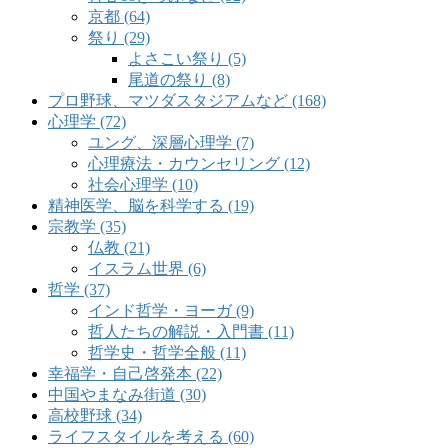
京都 (64)
祭り (29)
よさこい祭り (5)
尾道の祭り (8)
プロ野球、マツダスタジアムなど (168)
心理学 (72)
ユング、深層心理学 (7)
心理療法・カウンセリング (12)
社会心理学 (10)
精神医学、脳を科学する (19)
宗教学 (35)
仏教 (21)
イスラム世界 (6)
哲学 (37)
インド哲学・ヨーガ (9)
哲人たちの解説・入門書 (11)
哲学史・哲学全般 (11)
幸福学・自己啓発本 (22)
中国やまなみ街道 (30)
高校野球 (34)
ライフスタイルを考える (60)