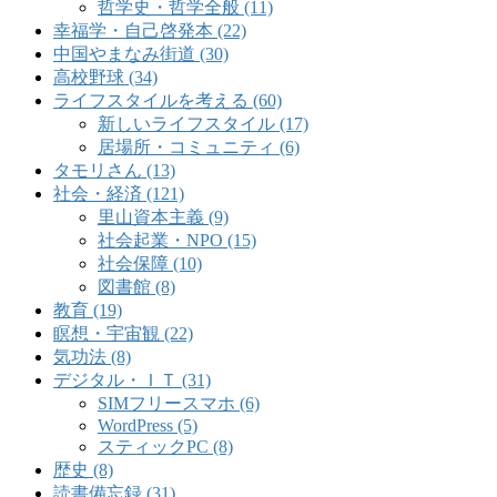
哲学史・哲学全般 (11)
幸福学・自己啓発本 (22)
中国やまなみ街道 (30)
高校野球 (34)
ライフスタイルを考える (60)
新しいライフスタイル (17)
居場所・コミュニティ (6)
タモリさん (13)
社会・経済 (121)
里山資本主義 (9)
社会起業・NPO (15)
社会保障 (10)
図書館 (8)
教育 (19)
瞑想・宇宙観 (22)
気功法 (8)
デジタル・ＩＴ (31)
SIMフリースマホ (6)
WordPress (5)
スティックPC (8)
歴史 (8)
読書備忘録 (31)