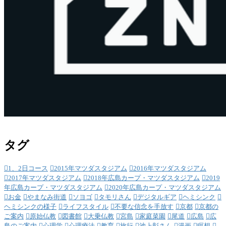
タグ
1、2日コース
2015年マツダスタジアム
2016年マツダスタジアム
2017年マツダスタジアム
2018年広島カープ・マツダスタジアム
2019
年広島カープ・マツダスタジアム
2020年広島カープ・マツダスタジアム
お金
やまなみ街道
ソヨゴ
タモリさん
デジタルギア
ヘミシンク
ヘミシンクの様子
ライフスタイル
不要な信念を手放す
京都
京都の
ご案内
原始仏教
図書館
大乗仏教
宮島
家庭菜園
尾道
広島
広
島のご案内
心理学
心理療法
教育
旅行
池上彰さん
漫画
瞑想