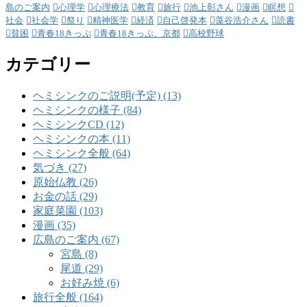
島のご案内
心理学
心理療法
教育
旅行
池上彰さん
漫画
瞑想
社会
社会学
祭り
精神医学
経済
自己啓発本
藻谷浩介さん
読書
貧困
青春18きっぷ
青春18きっぷ、京都
高校野球
カテゴリー
ヘミシンクのご説明(予定) (13)
ヘミシンクの様子 (84)
ヘミシンクCD (12)
ヘミシンクの本 (11)
ヘミシンク全般 (64)
気づき (27)
原始仏教 (26)
お金の話 (29)
家庭菜園 (103)
漫画 (35)
広島のご案内 (67)
宮島 (8)
尾道 (29)
お好み焼 (6)
旅行全般 (164)