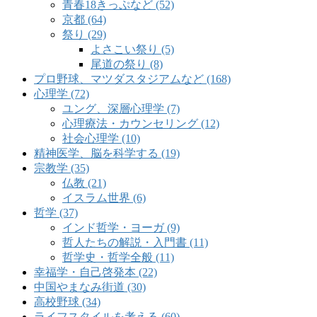
青春18きっぷなど (52)
京都 (64)
祭り (29)
よさこい祭り (5)
尾道の祭り (8)
プロ野球、マツダスタジアムなど (168)
心理学 (72)
ユング、深層心理学 (7)
心理療法・カウンセリング (12)
社会心理学 (10)
精神医学、脳を科学する (19)
宗教学 (35)
仏教 (21)
イスラム世界 (6)
哲学 (37)
インド哲学・ヨーガ (9)
哲人たちの解説・入門書 (11)
哲学史・哲学全般 (11)
幸福学・自己啓発本 (22)
中国やまなみ街道 (30)
高校野球 (34)
ライフスタイルを考える (60)