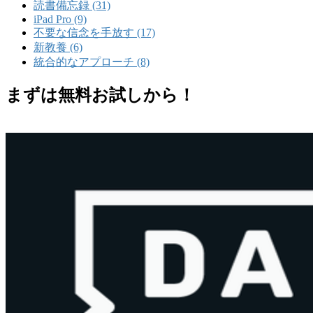
読書備忘録 (31)
iPad Pro (9)
不要な信念を手放す (17)
新教養 (6)
統合的なアプローチ (8)
まずは無料お試しから！