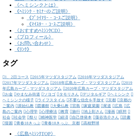
《ヘミシンクとは》
《ﾍﾐｼﾝｸ・ｾﾐﾅｰのご説明》
《ﾌﾟﾗｲﾏﾘｰ・ｺｰｽご説明》
《ﾏｲｽﾀｰ・ｺｰｽご説明》
《おすすめﾍﾐｼﾝｸCD》
《プロフィール》
《お問い合わせ》
《ﾘﾝｸ》
タグ
1、2日コース
2015年マツダスタジアム
2016年マツダスタジアム
2017年マツダスタジアム
2018年広島カープ・マツダスタジアム
2019
年広島カープ・マツダスタジアム
2020年広島カープ・マツダスタジアム
お金
やまなみ街道
ソヨゴ
タモリさん
デジタルギア
ヘミシンク
ヘミシンクの様子
ライフスタイル
不要な信念を手放す
京都
京都の
ご案内
原始仏教
図書館
大乗仏教
宮島
家庭菜園
尾道
広島
広
島のご案内
心理学
心理療法
教育
旅行
池上彰さん
漫画
瞑想
社会
社会学
祭り
精神医学
経済
自己啓発本
藻谷浩介さん
読書
貧困
青春18きっぷ
青春18きっぷ、京都
高校野球
《広島ﾍﾐｼﾝｸTOP》