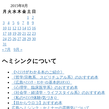
2015年8月
月
火
水
木
金
土
日
1
2
3
4
5
6
7
8
9
10
11
12
13
14
15
16
17
18
19
20
21
22
23
24
25
26
27
28
29
30
31
« 7月
9月 »
ヘミシンクについて
《ﾍﾐｼﾝｸがわかる本のご紹介》
《哲学/宗教系、スピリチュアル系》のおすすめ本
《広島ﾍﾐｼﾝｸ・ｾﾝﾀｰの基本的ｽﾀﾝｽ》
《心理学、臨床医学系》のおすすめ本
《社会学・経済学・ライフスタイル系》のおすすめ本
《私のﾍﾐｼﾝｸ体験(気づき)》
【目からウロコ】おすすめ本
広島ヘミシンク・セミナーの雰囲気について