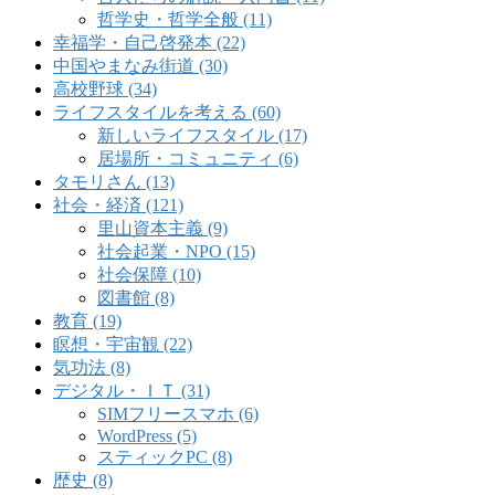
哲学史・哲学全般 (11)
幸福学・自己啓発本 (22)
中国やまなみ街道 (30)
高校野球 (34)
ライフスタイルを考える (60)
新しいライフスタイル (17)
居場所・コミュニティ (6)
タモリさん (13)
社会・経済 (121)
里山資本主義 (9)
社会起業・NPO (15)
社会保障 (10)
図書館 (8)
教育 (19)
瞑想・宇宙観 (22)
気功法 (8)
デジタル・ＩＴ (31)
SIMフリースマホ (6)
WordPress (5)
スティックPC (8)
歴史 (8)