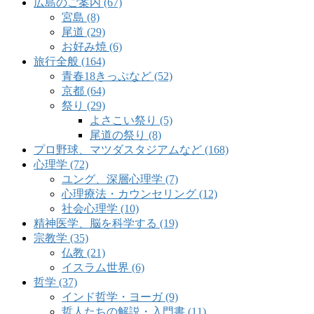
広島のご案内 (67)
宮島 (8)
尾道 (29)
お好み焼 (6)
旅行全般 (164)
青春18きっぷなど (52)
京都 (64)
祭り (29)
よさこい祭り (5)
尾道の祭り (8)
プロ野球、マツダスタジアムなど (168)
心理学 (72)
ユング、深層心理学 (7)
心理療法・カウンセリング (12)
社会心理学 (10)
精神医学、脳を科学する (19)
宗教学 (35)
仏教 (21)
イスラム世界 (6)
哲学 (37)
インド哲学・ヨーガ (9)
哲人たちの解説・入門書 (11)