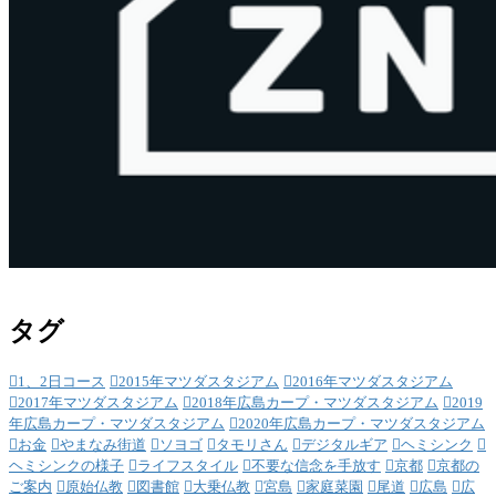
タグ
1、2日コース
2015年マツダスタジアム
2016年マツダスタジアム
2017年マツダスタジアム
2018年広島カープ・マツダスタジアム
2019
年広島カープ・マツダスタジアム
2020年広島カープ・マツダスタジアム
お金
やまなみ街道
ソヨゴ
タモリさん
デジタルギア
ヘミシンク
ヘミシンクの様子
ライフスタイル
不要な信念を手放す
京都
京都の
ご案内
原始仏教
図書館
大乗仏教
宮島
家庭菜園
尾道
広島
広