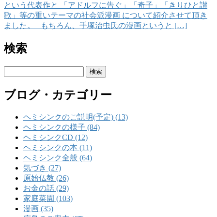
という代表作と 「アドルフに告ぐ」「奇子」「きりひと讃
歌」等の重いテーマの社会派漫画 について紹介させて頂き
ました。 もちろん、手塚治虫氏の漫画というと […]
検索
検
索:
ブログ・カテゴリー
ヘミシンクのご説明(予定) (13)
ヘミシンクの様子 (84)
ヘミシンクCD (12)
ヘミシンクの本 (11)
ヘミシンク全般 (64)
気づき (27)
原始仏教 (26)
お金の話 (29)
家庭菜園 (103)
漫画 (35)