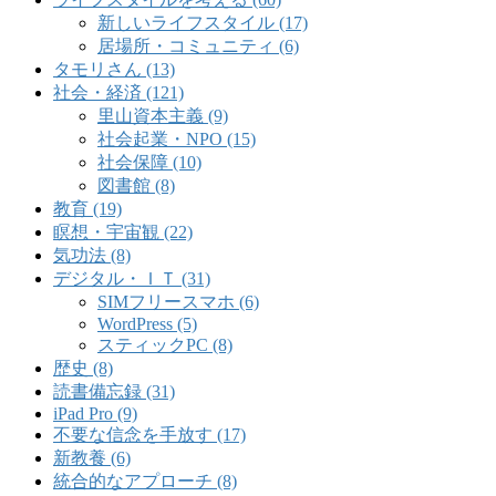
新しいライフスタイル (17)
居場所・コミュニティ (6)
タモリさん (13)
社会・経済 (121)
里山資本主義 (9)
社会起業・NPO (15)
社会保障 (10)
図書館 (8)
教育 (19)
瞑想・宇宙観 (22)
気功法 (8)
デジタル・ＩＴ (31)
SIMフリースマホ (6)
WordPress (5)
スティックPC (8)
歴史 (8)
読書備忘録 (31)
iPad Pro (9)
不要な信念を手放す (17)
新教養 (6)
統合的なアプローチ (8)