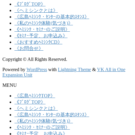
《ﾌﾞﾛｸﾞTOP》
《ヘミシンクとは》
《広島ﾍﾐｼﾝｸ・ｾﾝﾀｰの基本的ｽﾀﾝｽ》
《私のﾍﾐｼﾝｸ体験(気づき)》
《ﾍﾐｼﾝｸ・ｾﾐﾅｰのご説明》
《ｾﾐﾅｰ予定、お申込み》
《おすすめﾍﾐｼﾝｸCD》
《お問合せ》
Copyright © All Rights Reserved.
Powered by
WordPress
with
Lightning Theme
&
VK All in One
Expansion Unit
MENU
《広島ﾍﾐｼﾝｸTOP》
《ﾌﾞﾛｸﾞTOP》
《ヘミシンクとは》
《広島ﾍﾐｼﾝｸ・ｾﾝﾀｰの基本的ｽﾀﾝｽ》
《私のﾍﾐｼﾝｸ体験(気づき)》
《ﾍﾐｼﾝｸ・ｾﾐﾅｰのご説明》
《ｾﾐﾅｰ予定、お申込み》