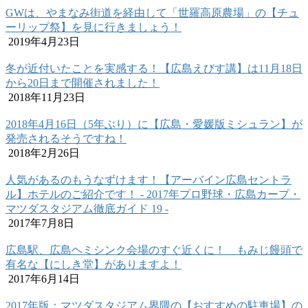
GWは、やまなみ街道を経由して「世羅高原農場」の【チュ
ーリップ祭】を見に行きましょう！
2019年4月23日
冬が近付いたことを実感する！【広島えびす講】は11月18日
から20日まで開催されました！
2018年11月23日
2018年4月16日（5年ぶり）に【広島・愛媛版ミシュラン】が
発売されるそうですね！
2018年2月26日
人気があるのもうなずけます！【アーバイン広島セントラ
ル】ホテルのご紹介です！ ‐ 2017年プロ野球・広島カープ・
マツダスタジアム徹底ガイド 19 ‐
2017年7月8日
広島駅、広島ヘミシンク会場のすぐ近くに！ もみじ饅頭で
有名な【にしき堂】がありますよ！
2017年6月14日
2017年版：マツダスタジアム界隈の【おすすめの駐車場】の