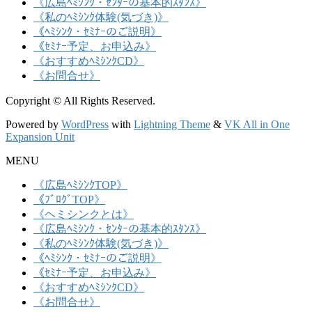
《広島ﾍﾐｼﾝｸ・ｾﾝﾀｰの基本的ｽﾀﾝｽ》
《私のﾍﾐｼﾝｸ体験(気づき)》
《ﾍﾐｼﾝｸ・ｾﾐﾅｰのご説明》
《ｾﾐﾅｰ予定、お申込み》
《おすすめﾍﾐｼﾝｸCD》
《お問合せ》
Copyright © All Rights Reserved.
Powered by
WordPress
with
Lightning Theme
&
VK All in One
Expansion Unit
MENU
《広島ﾍﾐｼﾝｸTOP》
《ﾌﾞﾛｸﾞTOP》
《ヘミシンクとは》
《広島ﾍﾐｼﾝｸ・ｾﾝﾀｰの基本的ｽﾀﾝｽ》
《私のﾍﾐｼﾝｸ体験(気づき)》
《ﾍﾐｼﾝｸ・ｾﾐﾅｰのご説明》
《ｾﾐﾅｰ予定、お申込み》
《おすすめﾍﾐｼﾝｸCD》
《お問合せ》