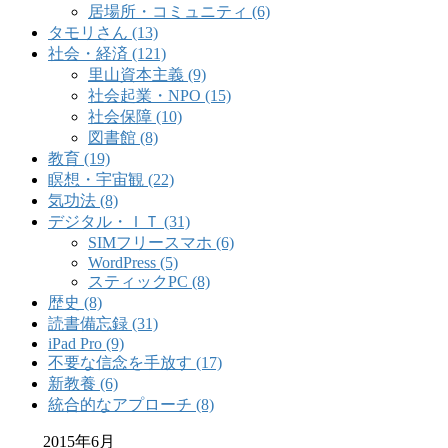
居場所・コミュニティ (6)
タモリさん (13)
社会・経済 (121)
里山資本主義 (9)
社会起業・NPO (15)
社会保障 (10)
図書館 (8)
教育 (19)
瞑想・宇宙観 (22)
気功法 (8)
デジタル・ＩＴ (31)
SIMフリースマホ (6)
WordPress (5)
スティックPC (8)
歴史 (8)
読書備忘録 (31)
iPad Pro (9)
不要な信念を手放す (17)
新教養 (6)
統合的なアプローチ (8)
2015年6月