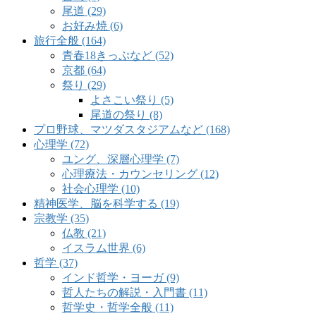
尾道 (29)
お好み焼 (6)
旅行全般 (164)
青春18きっぷなど (52)
京都 (64)
祭り (29)
よさこい祭り (5)
尾道の祭り (8)
プロ野球、マツダスタジアムなど (168)
心理学 (72)
ユング、深層心理学 (7)
心理療法・カウンセリング (12)
社会心理学 (10)
精神医学、脳を科学する (19)
宗教学 (35)
仏教 (21)
イスラム世界 (6)
哲学 (37)
インド哲学・ヨーガ (9)
哲人たちの解説・入門書 (11)
哲学史・哲学全般 (11)