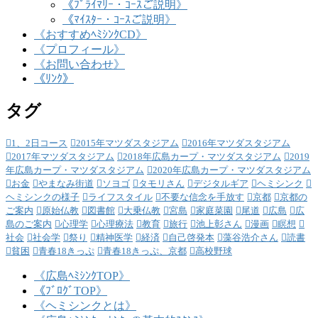
《ﾌﾟﾗｲﾏﾘｰ・ｺｰｽご説明》
《ﾏｲｽﾀｰ・ｺｰｽご説明》
《おすすめﾍﾐｼﾝｸCD》
《プロフィール》
《お問い合わせ》
《ﾘﾝｸ》
タグ
1、2日コース
2015年マツダスタジアム
2016年マツダスタジアム
2017年マツダスタジアム
2018年広島カープ・マツダスタジアム
2019
年広島カープ・マツダスタジアム
2020年広島カープ・マツダスタジアム
お金
やまなみ街道
ソヨゴ
タモリさん
デジタルギア
ヘミシンク
ヘミシンクの様子
ライフスタイル
不要な信念を手放す
京都
京都の
ご案内
原始仏教
図書館
大乗仏教
宮島
家庭菜園
尾道
広島
広
島のご案内
心理学
心理療法
教育
旅行
池上彰さん
漫画
瞑想
社会
社会学
祭り
精神医学
経済
自己啓発本
藻谷浩介さん
読書
貧困
青春18きっぷ
青春18きっぷ、京都
高校野球
《広島ﾍﾐｼﾝｸTOP》
《ﾌﾞﾛｸﾞTOP》
《ヘミシンクとは》