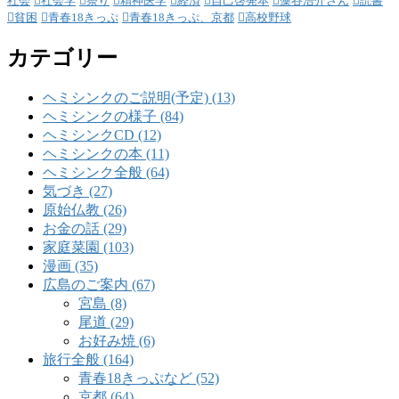
社会
社会学
祭り
精神医学
経済
自己啓発本
藻谷浩介さん
読書
貧困
青春18きっぷ
青春18きっぷ、京都
高校野球
カテゴリー
ヘミシンクのご説明(予定) (13)
ヘミシンクの様子 (84)
ヘミシンクCD (12)
ヘミシンクの本 (11)
ヘミシンク全般 (64)
気づき (27)
原始仏教 (26)
お金の話 (29)
家庭菜園 (103)
漫画 (35)
広島のご案内 (67)
宮島 (8)
尾道 (29)
お好み焼 (6)
旅行全般 (164)
青春18きっぷなど (52)
京都 (64)