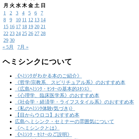
月
火
水
木
金
土
日
1
2
3
4
5
6
7
8
9
10
11
12
13
14
15
16
17
18
19
20
21
22
23
24
25
26
27
28
29
30
« 5月
7月 »
ヘミシンクについて
《ﾍﾐｼﾝｸがわかる本のご紹介》
《哲学/宗教系、スピリチュアル系》のおすすめ本
《広島ﾍﾐｼﾝｸ・ｾﾝﾀｰの基本的ｽﾀﾝｽ》
《心理学、臨床医学系》のおすすめ本
《社会学・経済学・ライフスタイル系》のおすすめ本
《私のﾍﾐｼﾝｸ体験(気づき)》
【目からウロコ】おすすめ本
広島ヘミシンク・セミナーの雰囲気について
《ヘミシンクとは》
《ﾍﾐｼﾝｸ・ｾﾐﾅｰのご説明》