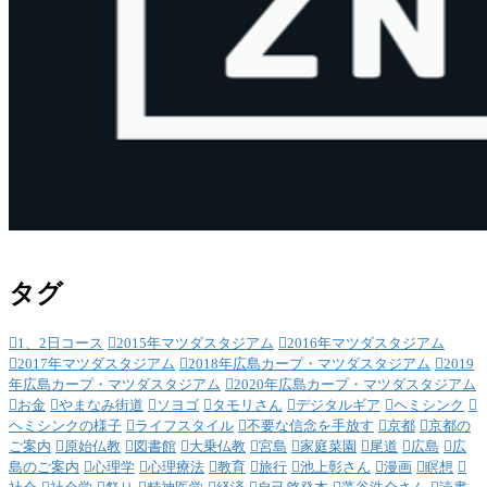
タグ
1、2日コース
2015年マツダスタジアム
2016年マツダスタジアム
2017年マツダスタジアム
2018年広島カープ・マツダスタジアム
2019
年広島カープ・マツダスタジアム
2020年広島カープ・マツダスタジアム
お金
やまなみ街道
ソヨゴ
タモリさん
デジタルギア
ヘミシンク
ヘミシンクの様子
ライフスタイル
不要な信念を手放す
京都
京都の
ご案内
原始仏教
図書館
大乗仏教
宮島
家庭菜園
尾道
広島
広
島のご案内
心理学
心理療法
教育
旅行
池上彰さん
漫画
瞑想