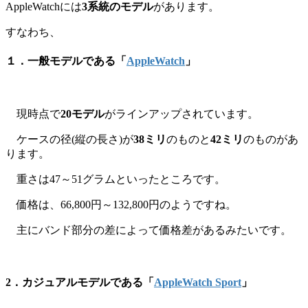
AppleWatchには
3系統のモデル
があります。
すなわち、
１．一般モデルである「
AppleWatch
」
現時点で
20モデル
がラインアップされています。
ケースの径(縦の長さ)が
38ミリ
のものと
42ミリ
のものがあ
ります。
重さは47～51グラムといったところです。
価格は、66,800円～132,800円のようですね。
主にバンド部分の差によって価格差があるみたいです。
2．カジュアルモデルである「
AppleWatch Sport
」