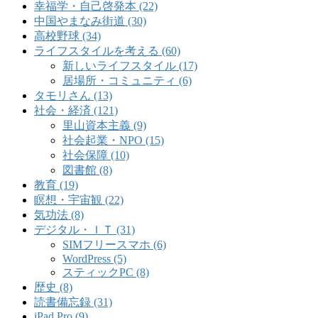
幸福学・自己啓発本 (22)
中国やまなみ街道 (30)
高校野球 (34)
ライフスタイルを考える (60)
新しいライフスタイル (17)
居場所・コミュニティ (6)
タモリさん (13)
社会・経済 (121)
里山資本主義 (9)
社会起業・NPO (15)
社会保障 (10)
図書館 (8)
教育 (19)
瞑想・宇宙観 (22)
気功法 (8)
デジタル・ＩＴ (31)
SIMフリースマホ (6)
WordPress (5)
スティックPC (8)
歴史 (8)
読書備忘録 (31)
iPad Pro (9)