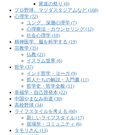
尾道の祭り (8)
プロ野球、マツダスタジアムなど (168)
心理学 (72)
ユング、深層心理学 (7)
心理療法・カウンセリング (12)
社会心理学 (10)
精神医学、脳を科学する (19)
宗教学 (35)
仏教 (21)
イスラム世界 (6)
哲学 (37)
インド哲学・ヨーガ (9)
哲人たちの解説・入門書 (11)
哲学史・哲学全般 (11)
幸福学・自己啓発本 (22)
中国やまなみ街道 (30)
高校野球 (34)
ライフスタイルを考える (60)
新しいライフスタイル (17)
居場所・コミュニティ (6)
タモリさん (13)