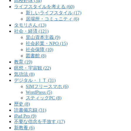
高校野球 (34)
ライフスタイルを考える (60)
新しいライフスタイル (17)
居場所・コミュニティ (6)
タモリさん (13)
社会・経済 (121)
里山資本主義 (9)
社会起業・NPO (15)
社会保障 (10)
図書館 (8)
教育 (19)
瞑想・宇宙観 (22)
気功法 (8)
デジタル・ＩＴ (31)
SIMフリースマホ (6)
WordPress (5)
スティックPC (8)
歴史 (8)
読書備忘録 (31)
iPad Pro (9)
不要な信念を手放す (17)
新教養 (6)