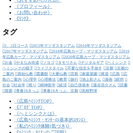
《おすすめﾍﾐｼﾝｸCD》
《プロフィール》
《お問い合わせ》
《ﾘﾝｸ》
タグ
1、2日コース
2015年マツダスタジアム
2016年マツダスタジアム
2017年マツダスタジアム
2018年広島カープ・マツダスタジアム
2019
年広島カープ・マツダスタジアム
2020年広島カープ・マツダスタジアム
お金
やまなみ街道
ソヨゴ
タモリさん
デジタルギア
ヘミシンク
ヘミシンクの様子
ライフスタイル
不要な信念を手放す
京都
京都の
ご案内
原始仏教
図書館
大乗仏教
宮島
家庭菜園
尾道
広島
広
島のご案内
心理学
心理療法
教育
旅行
池上彰さん
漫画
瞑想
社会
社会学
祭り
精神医学
経済
自己啓発本
藻谷浩介さん
読書
貧困
青春18きっぷ
青春18きっぷ、京都
高校野球
《広島ﾍﾐｼﾝｸTOP》
《ﾌﾞﾛｸﾞTOP》
《ヘミシンクとは》
《広島ﾍﾐｼﾝｸ・ｾﾝﾀｰの基本的ｽﾀﾝｽ》
《私のﾍﾐｼﾝｸ体験(気づき)》
《ﾍﾐｼﾝｸ・ｾﾐﾅｰのご説明》