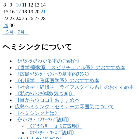
8
9
10
11
12
13
14
15
16
17
18
19
20
21
22
23
24
25
26
27
28
29
30
« 5月
7月 »
ヘミシンクについて
《ﾍﾐｼﾝｸがわかる本のご紹介》
《哲学/宗教系、スピリチュアル系》のおすすめ本
《広島ﾍﾐｼﾝｸ・ｾﾝﾀｰの基本的ｽﾀﾝｽ》
《心理学、臨床医学系》のおすすめ本
《社会学・経済学・ライフスタイル系》のおすすめ本
《私のﾍﾐｼﾝｸ体験(気づき)》
【目からウロコ】おすすめ本
広島ヘミシンク・セミナーの雰囲気について
《ヘミシンクとは》
《ﾍﾐｼﾝｸ・ｾﾐﾅｰのご説明》
《ﾌﾟﾗｲﾏﾘｰ・ｺｰｽご説明》
《ﾏｲｽﾀｰ・ｺｰｽご説明》