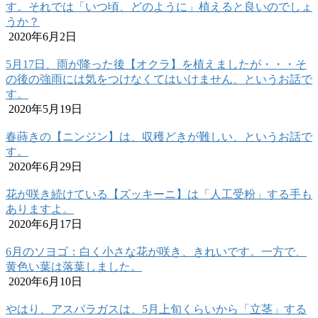
す。それでは「いつ頃、どのように」植えると良いのでしょ
うか？
2020年6月2日
5月17日、雨が降った後【オクラ】を植えましたが・・・そ
の後の強雨には気をつけなくてはいけません、というお話で
す。
2020年5月19日
春蒔きの【ニンジン】は、収穫どきが難しい、というお話で
す。
2020年6月29日
花が咲き続けている【ズッキーニ】は「人工受粉」する手も
ありますよ。
2020年6月17日
6月のソヨゴ：白く小さな花が咲き、きれいです。一方で、
黄色い葉は落葉しました。
2020年6月10日
やはり、アスパラガスは、5月上旬くらいから「立茎」する