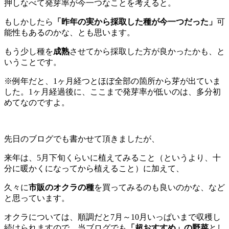
押しなべて発芽率が今一つなことを考えると。
もしかしたら
「昨年の実から採取した種が今一つだった」
可
能性もあるのかな、とも思います。
もう少し種を
成熟
させてから採取した方が良かったかも、と
いうことです。
※例年だと、1ヶ月経つとほぼ全部の箇所から芽が出ていま
した。1ヶ月経過後に、ここまで発芽率が低いのは、多分初
めてなのですよ。
先日のブログでも書かせて頂きましたが、
来年は、5月下旬くらいに植えてみること（というより、十
分に暖かくになってから植えること）に加えて、
久々に
市販のオクラの種
を買ってみるのも良いのかな、など
と思っています。
オクラについては、順調だと7月～10月いっぱいまで収穫し
続けられますので、当ブログでも
「超おすすめ」の野菜
とし