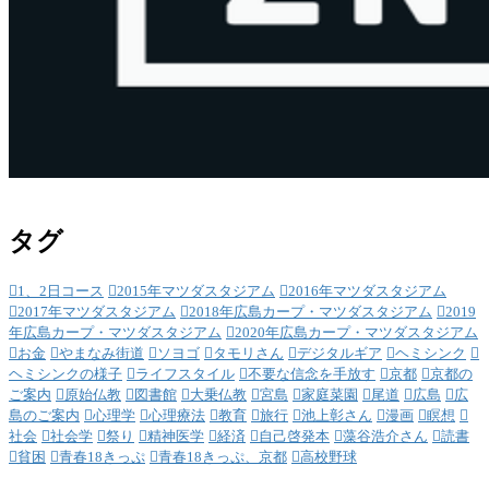
タグ
1、2日コース
2015年マツダスタジアム
2016年マツダスタジアム
2017年マツダスタジアム
2018年広島カープ・マツダスタジアム
2019
年広島カープ・マツダスタジアム
2020年広島カープ・マツダスタジアム
お金
やまなみ街道
ソヨゴ
タモリさん
デジタルギア
ヘミシンク
ヘミシンクの様子
ライフスタイル
不要な信念を手放す
京都
京都の
ご案内
原始仏教
図書館
大乗仏教
宮島
家庭菜園
尾道
広島
広
島のご案内
心理学
心理療法
教育
旅行
池上彰さん
漫画
瞑想
社会
社会学
祭り
精神医学
経済
自己啓発本
藻谷浩介さん
読書
貧困
青春18きっぷ
青春18きっぷ、京都
高校野球