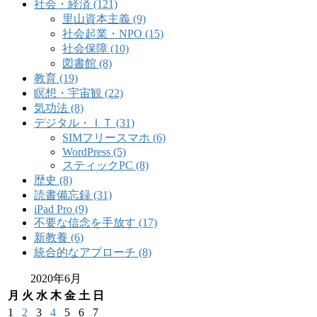
社会・経済 (121)
里山資本主義 (9)
社会起業・NPO (15)
社会保障 (10)
図書館 (8)
教育 (19)
瞑想・宇宙観 (22)
気功法 (8)
デジタル・ＩＴ (31)
SIMフリースマホ (6)
WordPress (5)
スティックPC (8)
歴史 (8)
読書備忘録 (31)
iPad Pro (9)
不要な信念を手放す (17)
新教養 (6)
統合的なアプローチ (8)
2020年6月
月
火
水
木
金
土
日
1
2
3
4
5
6
7