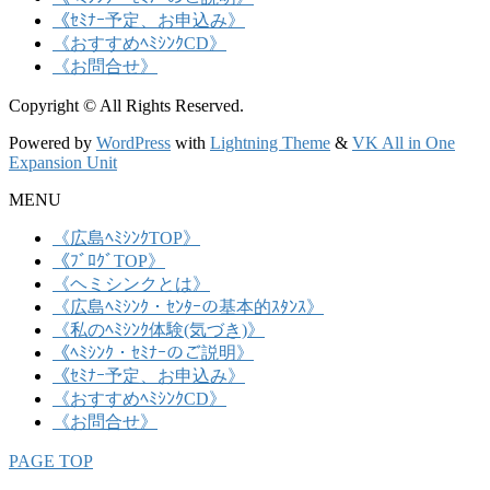
《ｾﾐﾅｰ予定、お申込み》
《おすすめﾍﾐｼﾝｸCD》
《お問合せ》
Copyright © All Rights Reserved.
Powered by
WordPress
with
Lightning Theme
&
VK All in One
Expansion Unit
MENU
《広島ﾍﾐｼﾝｸTOP》
《ﾌﾞﾛｸﾞTOP》
《ヘミシンクとは》
《広島ﾍﾐｼﾝｸ・ｾﾝﾀｰの基本的ｽﾀﾝｽ》
《私のﾍﾐｼﾝｸ体験(気づき)》
《ﾍﾐｼﾝｸ・ｾﾐﾅｰのご説明》
《ｾﾐﾅｰ予定、お申込み》
《おすすめﾍﾐｼﾝｸCD》
《お問合せ》
PAGE TOP