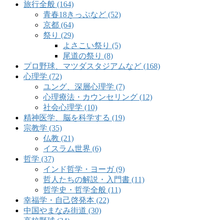
旅行全般 (164)
青春18きっぷなど (52)
京都 (64)
祭り (29)
よさこい祭り (5)
尾道の祭り (8)
プロ野球、マツダスタジアムなど (168)
心理学 (72)
ユング、深層心理学 (7)
心理療法・カウンセリング (12)
社会心理学 (10)
精神医学、脳を科学する (19)
宗教学 (35)
仏教 (21)
イスラム世界 (6)
哲学 (37)
インド哲学・ヨーガ (9)
哲人たちの解説・入門書 (11)
哲学史・哲学全般 (11)
幸福学・自己啓発本 (22)
中国やまなみ街道 (30)