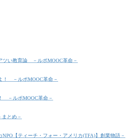
ツい教育論 －ルポMOOC革命－
よ！ －ルポMOOC革命－
！ －ルポMOOC革命－
－まとめ－
PO【ティーチ・フォー・アメリカ(TFA)】創業物語－