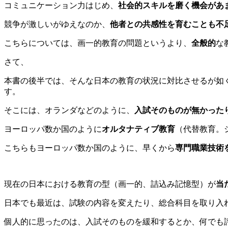
コミュニケーション力はじめ、
社会的スキルを磨く機会があ
競争が激しいがゆえなのか、
他者との共感性を育むことも不
こちらについては、画一的教育の問題というより、
全般的
な
さて、
本書の後半では、そんな日本の教育の状況に対比させるが如
す。
そこには、オランダなどのように、
入試そのものが無かった
ヨーロッパ数か国のように
オルタナティブ教育
（代替教育。
こちらもヨーロッパ数か国のように、早くから
専門職業技術
現在の日本における教育の型（画一的、詰込み記憶型）が
当
日本でも最近は、試験の内容を変えたり、総合科目を取り入
個人的に思ったのは、入試そのものを緩和するとか、何でも