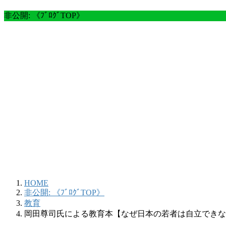
非公開: 《ﾌﾞﾛｸﾞTOP》
HOME
非公開: 《ﾌﾞﾛｸﾞTOP》
教育
岡田尊司氏による教育本【なぜ日本の若者は自立できな