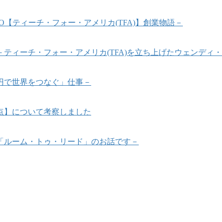
【ティーチ・フォー・アメリカ(TFA)】創業物語－
ティーチ・フォー・アメリカ(TFA)を立ち上げたウェンディ
円で世界をつなぐ」仕事－
点】について考察しました
「ルーム・トゥ・リード」のお話です－