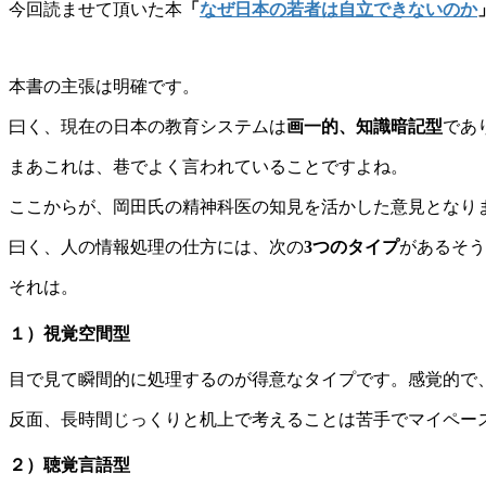
今回読ませて頂いた本
「
なぜ日本の若者は自立できないのか
本書の主張は明確です。
曰く、現在の日本の教育システムは
画一的、知識暗記型
であ
まあこれは、巷でよく言われていることですよね。
ここからが、岡田氏の精神科医の知見を活かした意見となり
曰く、人の情報処理の仕方には、次の
3つのタイプ
があるそう
それは。
１）視覚空間型
目で見て瞬間的に処理するのが得意なタイプです。感覚的で
反面、長時間じっくりと机上で考えることは苦手でマイペー
２）聴覚言語型