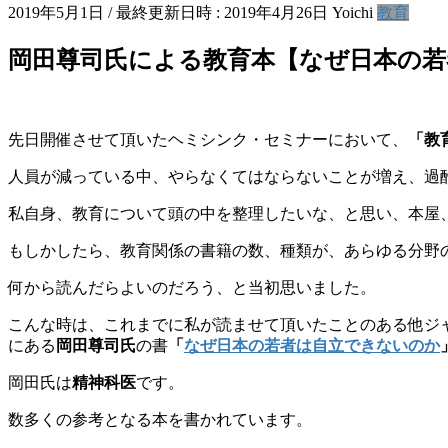
2019年5月1日
/ 最終更新日時 :
2019年4月26日
Yoichi
教育
岡田尊司氏による教育本【なぜ日本の
先日開催させて頂いたヘミシンク・セミナーにおいて、
「教
人員が減っている中、やらなくてはならないことが増え、過
私自身、教育について頭の中を整理したいな、と思い、本屋
もしかしたら、教育関係の書籍の数、種類が、あらゆる分野
何から読んだらよいのだろう、と当初思いました。
こんな時は、これまでに私が読ませて頂いたことのある他ジ
にある
岡田尊司氏
の書
「
なぜ日本の若者は自立できないのか
岡田氏は
精神科医
です。
数多くの参考となる本を書かれています。