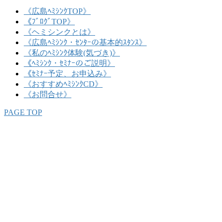
《広島ﾍﾐｼﾝｸTOP》
《ﾌﾞﾛｸﾞTOP》
《ヘミシンクとは》
《広島ﾍﾐｼﾝｸ・ｾﾝﾀｰの基本的ｽﾀﾝｽ》
《私のﾍﾐｼﾝｸ体験(気づき)》
《ﾍﾐｼﾝｸ・ｾﾐﾅｰのご説明》
《ｾﾐﾅｰ予定、お申込み》
《おすすめﾍﾐｼﾝｸCD》
《お問合せ》
PAGE TOP