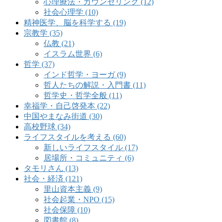
心理療法・カウンセリング (12)
社会心理学 (10)
精神医学、脳を科学する (19)
宗教学 (35)
仏教 (21)
イスラム世界 (6)
哲学 (37)
インド哲学・ヨーガ (9)
哲人たちの解説・入門書 (11)
哲学史・哲学全般 (11)
幸福学・自己啓発本 (22)
中国やまなみ街道 (30)
高校野球 (34)
ライフスタイルを考える (60)
新しいライフスタイル (17)
居場所・コミュニティ (6)
タモリさん (13)
社会・経済 (121)
里山資本主義 (9)
社会起業・NPO (15)
社会保障 (10)
図書館 (8)