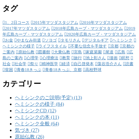
タグ
1、2日コース
2015年マツダスタジアム
2016年マツダスタジアム
2017年マツダスタジアム
2018年広島カープ・マツダスタジアム
2019
年広島カープ・マツダスタジアム
2020年広島カープ・マツダスタジアム
お金
やまなみ街道
ソヨゴ
タモリさん
デジタルギア
ヘミシンク
ヘミシンクの様子
ライフスタイル
不要な信念を手放す
京都
京都の
ご案内
原始仏教
図書館
大乗仏教
宮島
家庭菜園
尾道
広島
広
島のご案内
心理学
心理療法
教育
旅行
池上彰さん
漫画
瞑想
社会
社会学
祭り
精神医学
経済
自己啓発本
藻谷浩介さん
読書
貧困
青春18きっぷ
青春18きっぷ、京都
高校野球
カテゴリー
ヘミシンクのご説明(予定) (13)
ヘミシンクの様子 (84)
ヘミシンクCD (12)
ヘミシンクの本 (11)
ヘミシンク全般 (64)
気づき (27)
原始仏教 (26)