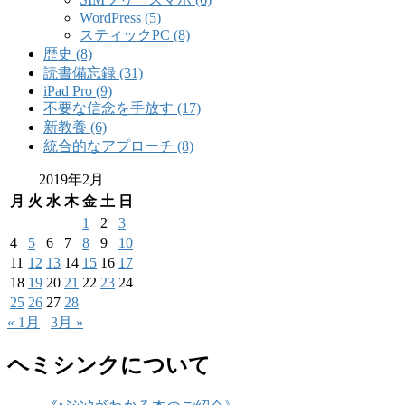
WordPress (5)
スティックPC (8)
歴史 (8)
読書備忘録 (31)
iPad Pro (9)
不要な信念を手放す (17)
新教養 (6)
統合的なアプローチ (8)
2019年2月
月
火
水
木
金
土
日
1
2
3
4
5
6
7
8
9
10
11
12
13
14
15
16
17
18
19
20
21
22
23
24
25
26
27
28
« 1月
3月 »
ヘミシンクについて