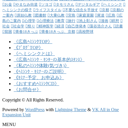
お金
やまなみ街道
ソヨゴ
タモリさん
デジタルギア
ヘミシンク
ヘミシンクの様子
ライフスタイル
不要な信念を手放す
京都
京都の
ご案内
原始仏教
図書館
大乗仏教
宮島
家庭菜園
尾道
広島
広
島のご案内
心理学
心理療法
教育
旅行
池上彰さん
漫画
瞑想
社会
社会学
祭り
精神医学
経済
自己啓発本
藻谷浩介さん
読書
貧困
青春18きっぷ
青春18きっぷ、京都
高校野球
《広島ﾍﾐｼﾝｸTOP》
《ﾌﾞﾛｸﾞTOP》
《ヘミシンクとは》
《広島ﾍﾐｼﾝｸ・ｾﾝﾀｰの基本的ｽﾀﾝｽ》
《私のﾍﾐｼﾝｸ体験(気づき)》
《ﾍﾐｼﾝｸ・ｾﾐﾅｰのご説明》
《ｾﾐﾅｰ予定、お申込み》
《おすすめﾍﾐｼﾝｸCD》
《お問合せ》
Copyright © All Rights Reserved.
Powered by
WordPress
with
Lightning Theme
&
VK All in One
Expansion Unit
MENU