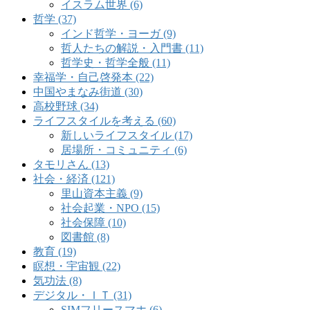
イスラム世界 (6)
哲学 (37)
インド哲学・ヨーガ (9)
哲人たちの解説・入門書 (11)
哲学史・哲学全般 (11)
幸福学・自己啓発本 (22)
中国やまなみ街道 (30)
高校野球 (34)
ライフスタイルを考える (60)
新しいライフスタイル (17)
居場所・コミュニティ (6)
タモリさん (13)
社会・経済 (121)
里山資本主義 (9)
社会起業・NPO (15)
社会保障 (10)
図書館 (8)
教育 (19)
瞑想・宇宙観 (22)
気功法 (8)
デジタル・ＩＴ (31)
SIMフリースマホ (6)