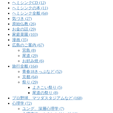
ヘミシンクCD (12)
ヘミシンクの本 (11)
ヘミシンク全般 (64)
気づき (27)
原始仏教 (26)
お金の話 (29)
家庭菜園 (103)
漫画 (35)
広島のご案内 (67)
宮島 (8)
尾道 (29)
お好み焼 (6)
旅行全般 (164)
青春18きっぷなど (52)
京都 (64)
祭り (29)
よさこい祭り (5)
尾道の祭り (8)
プロ野球、マツダスタジアムなど (168)
心理学 (72)
ユング、深層心理学 (7)