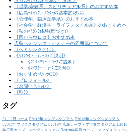
《ﾍﾐｼﾝｸがわかる本のご紹介》
《哲学/宗教系、スピリチュアル系》のおすすめ本
《広島ﾍﾐｼﾝｸ・ｾﾝﾀｰの基本的ｽﾀﾝｽ》
《心理学、臨床医学系》のおすすめ本
《社会学・経済学・ライフスタイル系》のおすすめ本
《私のﾍﾐｼﾝｸ体験(気づき)》
【目からウロコ】おすすめ本
広島ヘミシンク・セミナーの雰囲気について
《ヘミシンクとは》
《ﾍﾐｼﾝｸ・ｾﾐﾅｰのご説明》
《ﾌﾟﾗｲﾏﾘｰ・ｺｰｽご説明》
《ﾏｲｽﾀｰ・ｺｰｽご説明》
《おすすめﾍﾐｼﾝｸCD》
《プロフィール》
《お問い合わせ》
《ﾘﾝｸ》
タグ
1、2日コース
2015年マツダスタジアム
2016年マツダスタジアム
2017年マツダスタジアム
2018年広島カープ・マツダスタジアム
2019
年広島カープ・マツダスタジアム
2020年広島カープ・マツダスタジアム