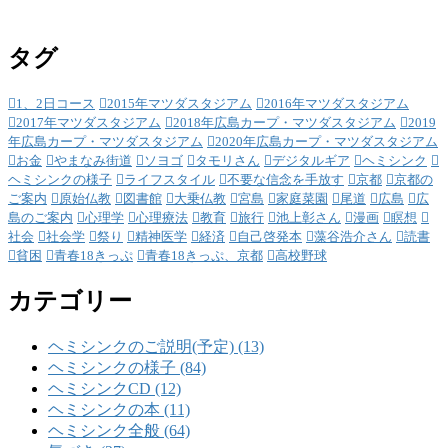
タグ
1、2日コース
2015年マツダスタジアム
2016年マツダスタジアム
2017年マツダスタジアム
2018年広島カープ・マツダスタジアム
2019
年広島カープ・マツダスタジアム
2020年広島カープ・マツダスタジアム
お金
やまなみ街道
ソヨゴ
タモリさん
デジタルギア
ヘミシンク
ヘミシンクの様子
ライフスタイル
不要な信念を手放す
京都
京都の
ご案内
原始仏教
図書館
大乗仏教
宮島
家庭菜園
尾道
広島
広
島のご案内
心理学
心理療法
教育
旅行
池上彰さん
漫画
瞑想
社会
社会学
祭り
精神医学
経済
自己啓発本
藻谷浩介さん
読書
貧困
青春18きっぷ
青春18きっぷ、京都
高校野球
カテゴリー
ヘミシンクのご説明(予定) (13)
ヘミシンクの様子 (84)
ヘミシンクCD (12)
ヘミシンクの本 (11)
ヘミシンク全般 (64)