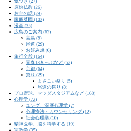
気づき (27)
原始仏教 (26)
お金の話 (29)
家庭菜園 (103)
漫画 (35)
広島のご案内 (67)
宮島 (8)
尾道 (29)
お好み焼 (6)
旅行全般 (164)
青春18きっぷなど (52)
京都 (64)
祭り (29)
よさこい祭り (5)
尾道の祭り (8)
プロ野球、マツダスタジアムなど (168)
心理学 (72)
ユング、深層心理学 (7)
心理療法・カウンセリング (12)
社会心理学 (10)
精神医学、脳を科学する (19)
宗教学 (35)