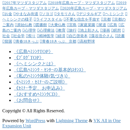
2017年マツダスタジアム
2018年広島カープ・マツダスタジアム
2019
年広島カープ・マツダスタジアム
2020年広島カープ・マツダスタジアム
お金
やまなみ街道
ソヨゴ
タモリさん
デジタルギア
ヘミシンク
ヘミシンクの様子
ライフスタイル
不要な信念を手放す
京都
京都の
ご案内
原始仏教
図書館
大乗仏教
宮島
家庭菜園
尾道
広島
広
島のご案内
心理学
心理療法
教育
旅行
池上彰さん
漫画
瞑想
社会
社会学
祭り
精神医学
経済
自己啓発本
藻谷浩介さん
読書
貧困
青春18きっぷ
青春18きっぷ、京都
高校野球
《広島ﾍﾐｼﾝｸTOP》
《ﾌﾞﾛｸﾞTOP》
《ヘミシンクとは》
《広島ﾍﾐｼﾝｸ・ｾﾝﾀｰの基本的ｽﾀﾝｽ》
《私のﾍﾐｼﾝｸ体験(気づき)》
《ﾍﾐｼﾝｸ・ｾﾐﾅｰのご説明》
《ｾﾐﾅｰ予定、お申込み》
《おすすめﾍﾐｼﾝｸCD》
《お問合せ》
Copyright © All Rights Reserved.
Powered by
WordPress
with
Lightning Theme
&
VK All in One
Expansion Unit