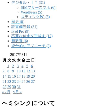
デジタル・ＩＴ (31)
SIMフリースマホ (6)
WordPress (5)
スティックPC (8)
歴史 (8)
読書備忘録 (31)
iPad Pro (9)
不要な信念を手放す (17)
新教養 (6)
統合的なアプローチ (8)
2017年8月
月
火
水
木
金
土
日
1
2
3
4
5
6
7
8
9
10
11
12
13
14
15
16
17
18
19
20
21
22
23
24
25
26
27
28
29
30
31
« 7月
9月 »
ヘミシンクについて