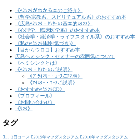
《ﾍﾐｼﾝｸがわかる本のご紹介》
《哲学/宗教系、スピリチュアル系》のおすすめ本
《広島ﾍﾐｼﾝｸ・ｾﾝﾀｰの基本的ｽﾀﾝｽ》
《心理学、臨床医学系》のおすすめ本
《社会学・経済学・ライフスタイル系》のおすすめ本
《私のﾍﾐｼﾝｸ体験(気づき)》
【目からウロコ】おすすめ本
広島ヘミシンク・セミナーの雰囲気について
《ヘミシンクとは》
《ﾍﾐｼﾝｸ・ｾﾐﾅｰのご説明》
《ﾌﾟﾗｲﾏﾘｰ・ｺｰｽご説明》
《ﾏｲｽﾀｰ・ｺｰｽご説明》
《おすすめﾍﾐｼﾝｸCD》
《プロフィール》
《お問い合わせ》
《ﾘﾝｸ》
タグ
1、2日コース
2015年マツダスタジアム
2016年マツダスタジアム