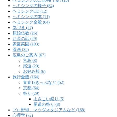
ヘミシンクのご説明(予定) (13)
ヘミシンクの様子 (84)
ヘミシンクCD (12)
ヘミシンクの本 (11)
ヘミシンク全般 (64)
気づき (27)
原始仏教 (26)
お金の話 (29)
家庭菜園 (103)
漫画 (35)
広島のご案内 (67)
宮島 (8)
尾道 (29)
お好み焼 (6)
旅行全般 (164)
青春18きっぷなど (52)
京都 (64)
祭り (29)
よさこい祭り (5)
尾道の祭り (8)
プロ野球、マツダスタジアムなど (168)
心理学 (72)