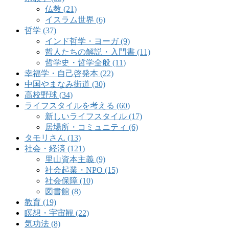
仏教 (21)
イスラム世界 (6)
哲学 (37)
インド哲学・ヨーガ (9)
哲人たちの解説・入門書 (11)
哲学史・哲学全般 (11)
幸福学・自己啓発本 (22)
中国やまなみ街道 (30)
高校野球 (34)
ライフスタイルを考える (60)
新しいライフスタイル (17)
居場所・コミュニティ (6)
タモリさん (13)
社会・経済 (121)
里山資本主義 (9)
社会起業・NPO (15)
社会保障 (10)
図書館 (8)
教育 (19)
瞑想・宇宙観 (22)
気功法 (8)