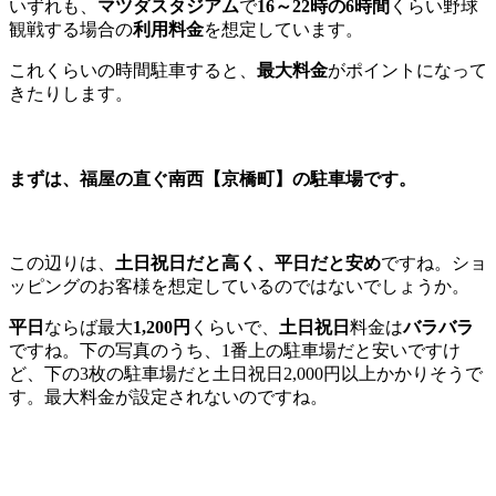
いずれも、
マツダスタジアム
で
16～22時の6時間
くらい野球
観戦する場合の
利用料金
を想定しています。
これくらいの時間駐車すると、
最大料金
がポイントになって
きたりします。
まずは、福屋の直ぐ南西【
京橋町】
の駐車場です。
この辺りは、
土日祝日だと高く、平日だと安め
ですね。ショ
ッピングのお客様を想定しているのではないでしょうか。
平日
ならば最大
1,200円
くらいで、
土日祝日
料金は
バラバラ
ですね。下の写真のうち、1番上の駐車場だと安いですけ
ど、下の3枚の駐車場だと土日祝日2,000円以上かかりそうで
す。最大料金が設定されないのですね。