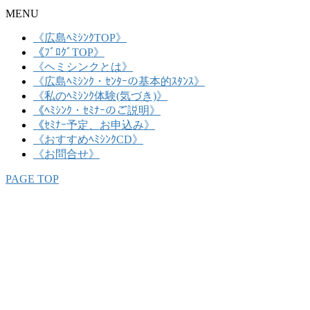
MENU
《広島ﾍﾐｼﾝｸTOP》
《ﾌﾞﾛｸﾞTOP》
《ヘミシンクとは》
《広島ﾍﾐｼﾝｸ・ｾﾝﾀｰの基本的ｽﾀﾝｽ》
《私のﾍﾐｼﾝｸ体験(気づき)》
《ﾍﾐｼﾝｸ・ｾﾐﾅｰのご説明》
《ｾﾐﾅｰ予定、お申込み》
《おすすめﾍﾐｼﾝｸCD》
《お問合せ》
PAGE TOP