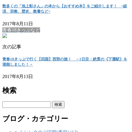
数多くの「池上彰さん」の本から【おすすめ本】をご紹介します！ ｰ経
済、宗教、歴史、教養などｰ
2017年8月11日
青春18きっぷなど
次の記事
青春18きっぷで行く【四国】西部の旅！ －1日目：絶景の《下灘駅》を
堪能しました！－
2017年8月13日
検索
検
索:
ブログ・カテゴリー