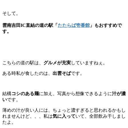
そして。
雲南吉田IC直結の道の駅
「
たたらば壱番館
」
もおすすめで
す。
こちらの道の駅は、
グルメが充実
していますねぇ。
ある時私が食したのは、
出雲そば
です。
結構
コシのある麺
に加え、写真から想像できるように
汁が濃
い
です。
薄めの汁が良い人には、ちょっと濃すぎると思われるかもし
れませんけど、、、私は
気に入って
いて、全部飲み干しまし
たよ。