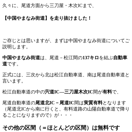
久々に、尾道方面から三刀屋・木次ICまで、
【中国やまなみ街道】
を走り抜けました！
ご存じとは思いますが、まずは中国やまなみ街道についてご
説明します。
中国やまなみ街道
は、尾道－松江間の
137キロ
を結ぶ
自動車
道
です。
正式には、三次から北は松江自動車道、南は尾道自動車道と
言います。
松江自動車道の中の
宍道IC―三刀屋木次IC
間が
有料
で、
尾道自動車道の
尾道北IC－尾道IC
間は
実質有料
となります
（尾道北ICから南に行くと、有料道路の山陽自動車道で降り
ることになりますので）が・・・
その他の区間（＝ほとんどの区間）は
無料
です