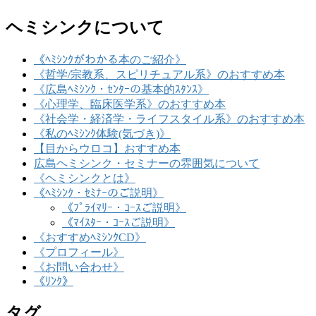
ヘミシンクについて
《ﾍﾐｼﾝｸがわかる本のご紹介》
《哲学/宗教系、スピリチュアル系》のおすすめ本
《広島ﾍﾐｼﾝｸ・ｾﾝﾀｰの基本的ｽﾀﾝｽ》
《心理学、臨床医学系》のおすすめ本
《社会学・経済学・ライフスタイル系》のおすすめ本
《私のﾍﾐｼﾝｸ体験(気づき)》
【目からウロコ】おすすめ本
広島ヘミシンク・セミナーの雰囲気について
《ヘミシンクとは》
《ﾍﾐｼﾝｸ・ｾﾐﾅｰのご説明》
《ﾌﾟﾗｲﾏﾘｰ・ｺｰｽご説明》
《ﾏｲｽﾀｰ・ｺｰｽご説明》
《おすすめﾍﾐｼﾝｸCD》
《プロフィール》
《お問い合わせ》
《ﾘﾝｸ》
タグ