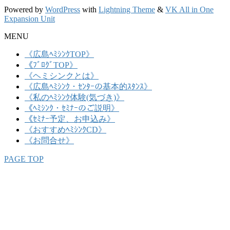
Powered by
WordPress
with
Lightning Theme
&
VK All in One
Expansion Unit
MENU
《広島ﾍﾐｼﾝｸTOP》
《ﾌﾞﾛｸﾞTOP》
《ヘミシンクとは》
《広島ﾍﾐｼﾝｸ・ｾﾝﾀｰの基本的ｽﾀﾝｽ》
《私のﾍﾐｼﾝｸ体験(気づき)》
《ﾍﾐｼﾝｸ・ｾﾐﾅｰのご説明》
《ｾﾐﾅｰ予定、お申込み》
《おすすめﾍﾐｼﾝｸCD》
《お問合せ》
PAGE TOP