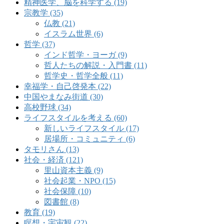
精神医学、脳を科学する (19)
宗教学 (35)
仏教 (21)
イスラム世界 (6)
哲学 (37)
インド哲学・ヨーガ (9)
哲人たちの解説・入門書 (11)
哲学史・哲学全般 (11)
幸福学・自己啓発本 (22)
中国やまなみ街道 (30)
高校野球 (34)
ライフスタイルを考える (60)
新しいライフスタイル (17)
居場所・コミュニティ (6)
タモリさん (13)
社会・経済 (121)
里山資本主義 (9)
社会起業・NPO (15)
社会保障 (10)
図書館 (8)
教育 (19)
瞑想・宇宙観 (22)