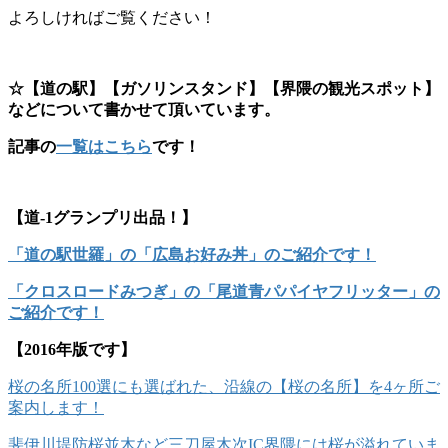
よろしければご覧ください！
☆【道の駅】【ガソリンスタンド】【界隈の観光スポット】
などについて書かせて頂いています。
記事の
一覧はこちら
です！
【道-1グランプリ出品！】
「道の駅世羅」の「広島お好み丼」のご紹介です！
「クロスロードみつぎ」の「尾道青パパイヤフリッター」の
ご紹介です！
【2016年版です】
桜の名所100選にも選ばれた、沿線の【桜の名所】を4ヶ所ご
案内します！
斐伊川堤防桜並木など三刀屋木次IC界隈には桜が溢れていま