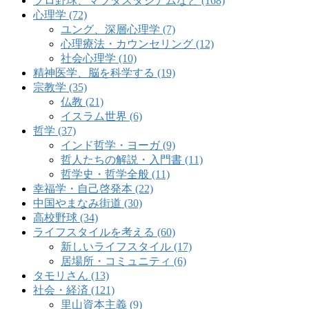
プロ野球、マツダスタジアムなど (168)
心理学 (72)
ユング、深層心理学 (7)
心理療法・カウンセリング (12)
社会心理学 (10)
精神医学、脳を科学する (19)
宗教学 (35)
仏教 (21)
イスラム世界 (6)
哲学 (37)
インド哲学・ヨーガ (9)
哲人たちの解説・入門書 (11)
哲学史・哲学全般 (11)
幸福学・自己啓発本 (22)
中国やまなみ街道 (30)
高校野球 (34)
ライフスタイルを考える (60)
新しいライフスタイル (17)
居場所・コミュニティ (6)
タモリさん (13)
社会・経済 (121)
里山資本主義 (9)