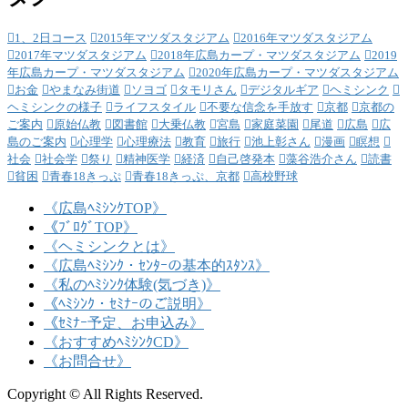
1、2日コース
2015年マツダスタジアム
2016年マツダスタジアム
2017年マツダスタジアム
2018年広島カープ・マツダスタジアム
2019
年広島カープ・マツダスタジアム
2020年広島カープ・マツダスタジアム
お金
やまなみ街道
ソヨゴ
タモリさん
デジタルギア
ヘミシンク
ヘミシンクの様子
ライフスタイル
不要な信念を手放す
京都
京都の
ご案内
原始仏教
図書館
大乗仏教
宮島
家庭菜園
尾道
広島
広
島のご案内
心理学
心理療法
教育
旅行
池上彰さん
漫画
瞑想
社会
社会学
祭り
精神医学
経済
自己啓発本
藻谷浩介さん
読書
貧困
青春18きっぷ
青春18きっぷ、京都
高校野球
《広島ﾍﾐｼﾝｸTOP》
《ﾌﾞﾛｸﾞTOP》
《ヘミシンクとは》
《広島ﾍﾐｼﾝｸ・ｾﾝﾀｰの基本的ｽﾀﾝｽ》
《私のﾍﾐｼﾝｸ体験(気づき)》
《ﾍﾐｼﾝｸ・ｾﾐﾅｰのご説明》
《ｾﾐﾅｰ予定、お申込み》
《おすすめﾍﾐｼﾝｸCD》
《お問合せ》
Copyright © All Rights Reserved.