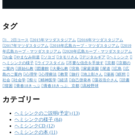
タグ
1、2日コース
2015年マツダスタジアム
2016年マツダスタジアム
2017年マツダスタジアム
2018年広島カープ・マツダスタジアム
2019
年広島カープ・マツダスタジアム
2020年広島カープ・マツダスタジアム
お金
やまなみ街道
ソヨゴ
タモリさん
デジタルギア
ヘミシンク
ヘミシンクの様子
ライフスタイル
不要な信念を手放す
京都
京都の
ご案内
原始仏教
図書館
大乗仏教
宮島
家庭菜園
尾道
広島
広
島のご案内
心理学
心理療法
教育
旅行
池上彰さん
漫画
瞑想
社会
社会学
祭り
精神医学
経済
自己啓発本
藻谷浩介さん
読書
貧困
青春18きっぷ
青春18きっぷ、京都
高校野球
カテゴリー
ヘミシンクのご説明(予定) (13)
ヘミシンクの様子 (84)
ヘミシンクCD (12)
ヘミシンクの本 (11)