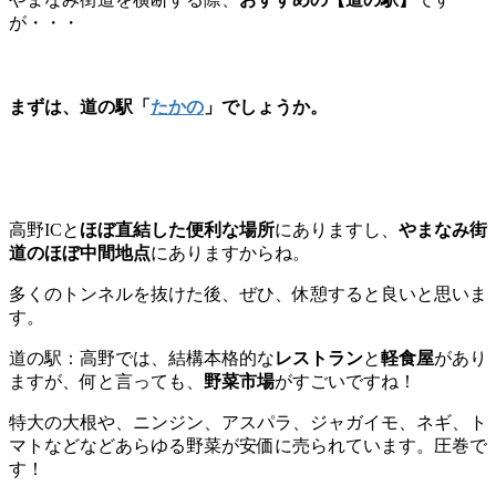
が・・・
まずは、
道の駅「
たかの
」
でしょうか。
高野ICと
ほぼ直結した便利な場所
にありますし、
やまなみ街
道のほぼ中間地点
にありますからね。
多くのトンネルを抜けた後、ぜひ、休憩すると良いと思いま
す。
道の駅：高野では、結構本格的な
レストラン
と
軽食屋
があり
ますが、何と言っても、
野菜市場
がすごいですね！
特大の大根や、ニンジン、アスパラ、ジャガイモ、ネギ、ト
マトなどなどあらゆる野菜が安価に売られています。圧巻で
す！