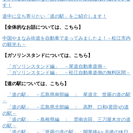
す！
道中に立ち寄りたい「道の駅」をご紹介します！
【全体的なお話については、こちら】
中国やまなみ街道を自動車で走ってみましたよ！－松江市内
の観光も－
【ガソリンスタンドについては、こちら】
「ガソリンスタンド編」 －尾道自動車道側－
「ガソリンスタンド編」 －松江自動車道側の無料区間－
【道の駅については、こちら】
「道の駅」 －広島県南部編 ： 尾道北、世羅の道の駅
－
「道の駅」 －広島県北部編 ： 高野、口和(君田)の道
の駅－
「道の駅」 －島根県編 ： 雲南吉田、三刀屋木次の道
の駅－
「道の駅」 －「世羅の道の駅」：開業後4ヶ月後の休日