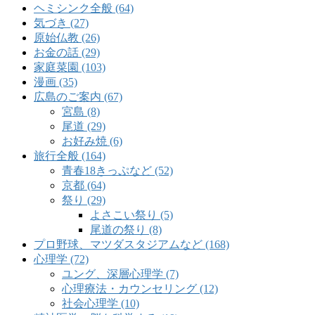
ヘミシンク全般 (64)
気づき (27)
原始仏教 (26)
お金の話 (29)
家庭菜園 (103)
漫画 (35)
広島のご案内 (67)
宮島 (8)
尾道 (29)
お好み焼 (6)
旅行全般 (164)
青春18きっぷなど (52)
京都 (64)
祭り (29)
よさこい祭り (5)
尾道の祭り (8)
プロ野球、マツダスタジアムなど (168)
心理学 (72)
ユング、深層心理学 (7)
心理療法・カウンセリング (12)
社会心理学 (10)