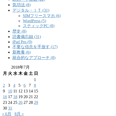
気功法 (8)
デジタル・ＩＴ (31)
SIMフリースマホ (6)
WordPress (5)
スティックPC (8)
歴史 (8)
読書備忘録 (31)
iPad Pro (9)
不要な信念を手放す (17)
新教養 (6)
統合的なアプローチ (8)
2018年7月
月
火
水
木
金
土
日
1
2
3
4
5
6
7
8
9
10
11
12
13
14
15
16
17
18
19
20
21
22
23
24
25
26
27
28
29
30
31
« 6月
8月 »