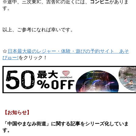
※途中、三次東IC、吉舎ICの近くには、
コンビニ
がありま
す。
以上、ご参考になれば幸いです。
☆
日本最大級のレジャー・体験・遊びの予約サイト あそ
びゅー!
をクリック！
【お知らせ】
「中国やまなみ街道」に関する記事をシリーズ化していま
す。