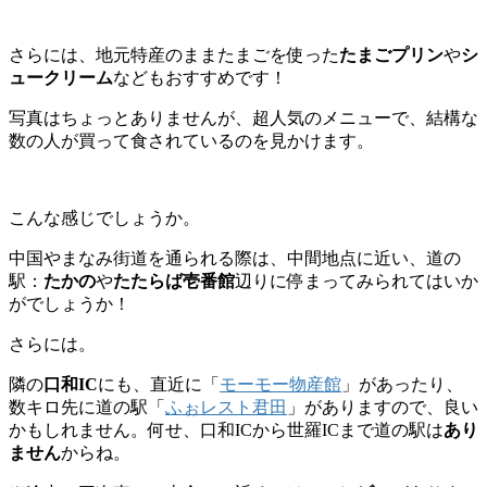
さらには、地元特産のままたまごを使った
たまごプリン
や
シ
ュークリーム
などもおすすめです！
写真はちょっとありませんが、超人気のメニューで、結構な
数の人が買って食されているのを見かけます。
こんな感じでしょうか。
中国やまなみ街道を通られる際は、中間地点に近い、道の
駅：
たかの
や
たたらば壱番館
辺りに停まってみられてはいか
がでしょうか！
さらには。
隣の
口和IC
にも、直近に「
モーモー物産館
」があったり、
数キロ先に道の駅「
ふぉレスト君田
」がありますので、良い
かもしれません。何せ、口和ICから世羅ICまで道の駅は
あり
ません
からね。