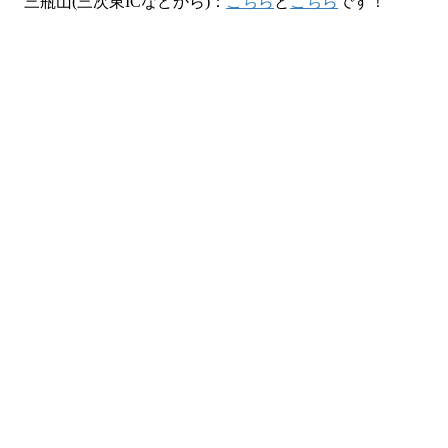
三瓶山(三次東ICなどから)：
こちら
と
こちら
です！