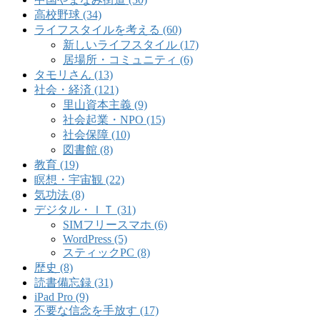
高校野球 (34)
ライフスタイルを考える (60)
新しいライフスタイル (17)
居場所・コミュニティ (6)
タモリさん (13)
社会・経済 (121)
里山資本主義 (9)
社会起業・NPO (15)
社会保障 (10)
図書館 (8)
教育 (19)
瞑想・宇宙観 (22)
気功法 (8)
デジタル・ＩＴ (31)
SIMフリースマホ (6)
WordPress (5)
スティックPC (8)
歴史 (8)
読書備忘録 (31)
iPad Pro (9)
不要な信念を手放す (17)