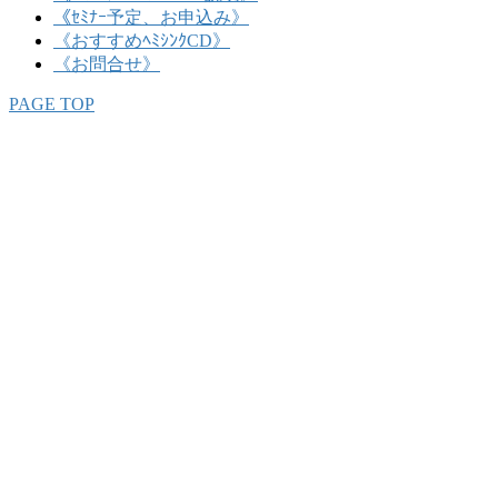
《ｾﾐﾅｰ予定、お申込み》
《おすすめﾍﾐｼﾝｸCD》
《お問合せ》
PAGE TOP