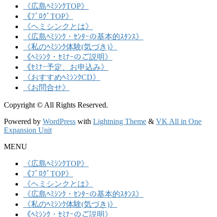
《広島ﾍﾐｼﾝｸTOP》
《ﾌﾞﾛｸﾞTOP》
《ヘミシンクとは》
《広島ﾍﾐｼﾝｸ・ｾﾝﾀｰの基本的ｽﾀﾝｽ》
《私のﾍﾐｼﾝｸ体験(気づき)》
《ﾍﾐｼﾝｸ・ｾﾐﾅｰのご説明》
《ｾﾐﾅｰ予定、お申込み》
《おすすめﾍﾐｼﾝｸCD》
《お問合せ》
Copyright © All Rights Reserved.
Powered by
WordPress
with
Lightning Theme
&
VK All in One
Expansion Unit
MENU
《広島ﾍﾐｼﾝｸTOP》
《ﾌﾞﾛｸﾞTOP》
《ヘミシンクとは》
《広島ﾍﾐｼﾝｸ・ｾﾝﾀｰの基本的ｽﾀﾝｽ》
《私のﾍﾐｼﾝｸ体験(気づき)》
《ﾍﾐｼﾝｸ・ｾﾐﾅｰのご説明》