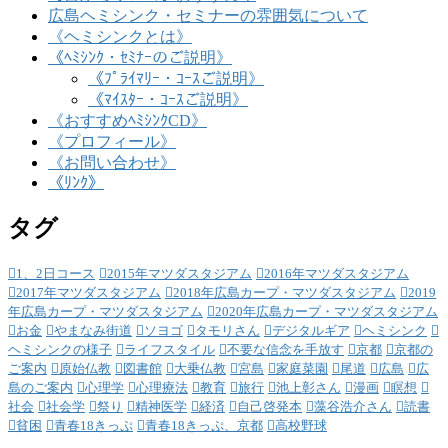
広島ヘミシンク・セミナーの雰囲気について
《ヘミシンクとは》
《ﾍﾐｼﾝｸ・ｾﾐﾅｰのご説明》
《ﾌﾟﾗｲﾏﾘｰ・ｺｰｽご説明》
《ﾏｲｽﾀｰ・ｺｰｽご説明》
《おすすめﾍﾐｼﾝｸCD》
《プロフィール》
《お問い合わせ》
《ﾘﾝｸ》
タグ
1、2日コース
2015年マツダスタジアム
2016年マツダスタジアム
2017年マツダスタジアム
2018年広島カープ・マツダスタジアム
2019
年広島カープ・マツダスタジアム
2020年広島カープ・マツダスタジアム
お金
やまなみ街道
ソヨゴ
タモリさん
デジタルギア
ヘミシンク
ヘミシンクの様子
ライフスタイル
不要な信念を手放す
京都
京都の
ご案内
原始仏教
図書館
大乗仏教
宮島
家庭菜園
尾道
広島
広
島のご案内
心理学
心理療法
教育
旅行
池上彰さん
漫画
瞑想
社会
社会学
祭り
精神医学
経済
自己啓発本
藻谷浩介さん
読書
貧困
青春18きっぷ
青春18きっぷ、京都
高校野球