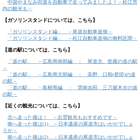
中国やまなみ街道を自動車で走ってみましたよ！－松江市
内の観光も－
【ガソリンスタンドについては、こちら】
「ガソリンスタンド編」 －尾道自動車道側－
「ガソリンスタンド編」 －松江自動車道側の無料区間－
【道の駅については、こちら】
「道の駅」 －広島県南部編 ： 尾道北、世羅の道の駅
－
「道の駅」 －広島県北部編 ： 高野、口和(君田)の道
の駅－
「道の駅」 －島根県編 ： 雲南吉田、三刀屋木次の道
の駅－
【近くの観光については、こちら】
北へ走った後は！ －出雲観光もおすすめです－
南へ走った後は(1) －日本遺産の尾道市はいかがでしょ
うか－
南へ走った後は(2) －日本遺産の尾道市はいかがでしょ