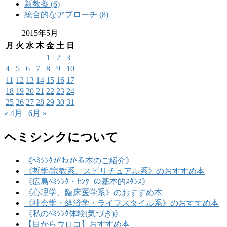
新教養 (6)
統合的なアプローチ (8)
2015年5月
月
火
水
木
金
土
日
1
2
3
4
5
6
7
8
9
10
11
12
13
14
15
16
17
18
19
20
21
22
23
24
25
26
27
28
29
30
31
« 4月
6月 »
ヘミシンクについて
《ﾍﾐｼﾝｸがわかる本のご紹介》
《哲学/宗教系、スピリチュアル系》のおすすめ本
《広島ﾍﾐｼﾝｸ・ｾﾝﾀｰの基本的ｽﾀﾝｽ》
《心理学、臨床医学系》のおすすめ本
《社会学・経済学・ライフスタイル系》のおすすめ本
《私のﾍﾐｼﾝｸ体験(気づき)》
【目からウロコ】おすすめ本