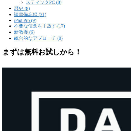
スティックPC (8)
歴史 (8)
読書備忘録 (31)
iPad Pro (9)
不要な信念を手放す (17)
新教養 (6)
統合的なアプローチ (8)
まずは無料お試しから！