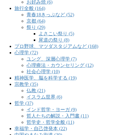
お好み焼 (6)
旅行全般 (164)
青春18きっぷなど (52)
京都 (64)
祭り (29)
よさこい祭り (5)
尾道の祭り (8)
プロ野球、マツダスタジアムなど (168)
心理学 (72)
ユング、深層心理学 (7)
心理療法・カウンセリング (12)
社会心理学 (10)
精神医学、脳を科学する (19)
宗教学 (35)
仏教 (21)
イスラム世界 (6)
哲学 (37)
インド哲学・ヨーガ (9)
哲人たちの解説・入門書 (11)
哲学史・哲学全般 (11)
幸福学・自己啓発本 (22)
中国やまなみ街道 (30)