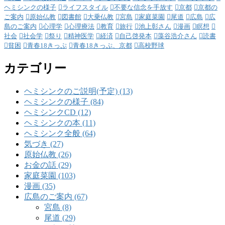
ヘミシンクの様子
ライフスタイル
不要な信念を手放す
京都
京都の
ご案内
原始仏教
図書館
大乗仏教
宮島
家庭菜園
尾道
広島
広
島のご案内
心理学
心理療法
教育
旅行
池上彰さん
漫画
瞑想
社会
社会学
祭り
精神医学
経済
自己啓発本
藻谷浩介さん
読書
貧困
青春18きっぷ
青春18きっぷ、京都
高校野球
カテゴリー
ヘミシンクのご説明(予定) (13)
ヘミシンクの様子 (84)
ヘミシンクCD (12)
ヘミシンクの本 (11)
ヘミシンク全般 (64)
気づき (27)
原始仏教 (26)
お金の話 (29)
家庭菜園 (103)
漫画 (35)
広島のご案内 (67)
宮島 (8)
尾道 (29)