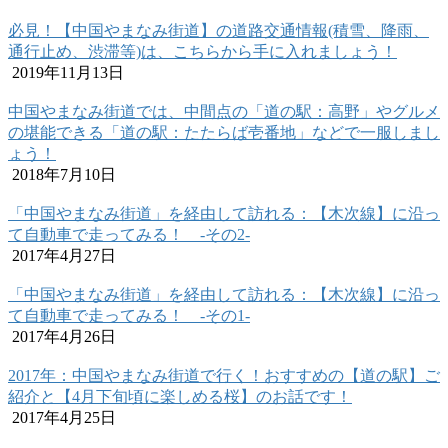
必見！【中国やまなみ街道】の道路交通情報(積雪、降雨、
通行止め、渋滞等)は、こちらから手に入れましょう！
2019年11月13日
中国やまなみ街道では、中間点の「道の駅：高野」やグルメ
の堪能できる「道の駅：たたらば壱番地」などで一服しまし
ょう！
2018年7月10日
「中国やまなみ街道」を経由して訪れる：【木次線】に沿っ
て自動車で走ってみる！ -その2-
2017年4月27日
「中国やまなみ街道」を経由して訪れる：【木次線】に沿っ
て自動車で走ってみる！ -その1-
2017年4月26日
2017年：中国やまなみ街道で行く！おすすめの【道の駅】ご
紹介と【4月下旬頃に楽しめる桜】のお話です！
2017年4月25日