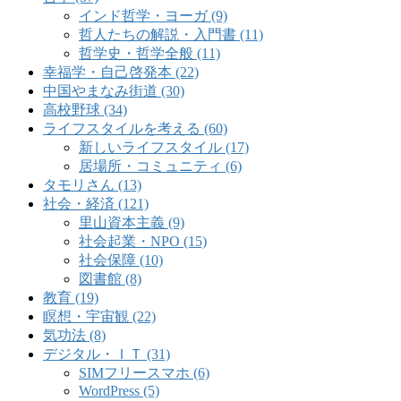
インド哲学・ヨーガ (9)
哲人たちの解説・入門書 (11)
哲学史・哲学全般 (11)
幸福学・自己啓発本 (22)
中国やまなみ街道 (30)
高校野球 (34)
ライフスタイルを考える (60)
新しいライフスタイル (17)
居場所・コミュニティ (6)
タモリさん (13)
社会・経済 (121)
里山資本主義 (9)
社会起業・NPO (15)
社会保障 (10)
図書館 (8)
教育 (19)
瞑想・宇宙観 (22)
気功法 (8)
デジタル・ＩＴ (31)
SIMフリースマホ (6)
WordPress (5)