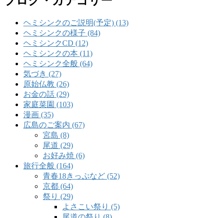
ブログ・カテゴリー
ヘミシンクのご説明(予定) (13)
ヘミシンクの様子 (84)
ヘミシンクCD (12)
ヘミシンクの本 (11)
ヘミシンク全般 (64)
気づき (27)
原始仏教 (26)
お金の話 (29)
家庭菜園 (103)
漫画 (35)
広島のご案内 (67)
宮島 (8)
尾道 (29)
お好み焼 (6)
旅行全般 (164)
青春18きっぷなど (52)
京都 (64)
祭り (29)
よさこい祭り (5)
尾道の祭り (8)