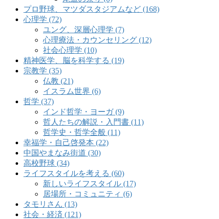
プロ野球、マツダスタジアムなど (168)
心理学 (72)
ユング、深層心理学 (7)
心理療法・カウンセリング (12)
社会心理学 (10)
精神医学、脳を科学する (19)
宗教学 (35)
仏教 (21)
イスラム世界 (6)
哲学 (37)
インド哲学・ヨーガ (9)
哲人たちの解説・入門書 (11)
哲学史・哲学全般 (11)
幸福学・自己啓発本 (22)
中国やまなみ街道 (30)
高校野球 (34)
ライフスタイルを考える (60)
新しいライフスタイル (17)
居場所・コミュニティ (6)
タモリさん (13)
社会・経済 (121)