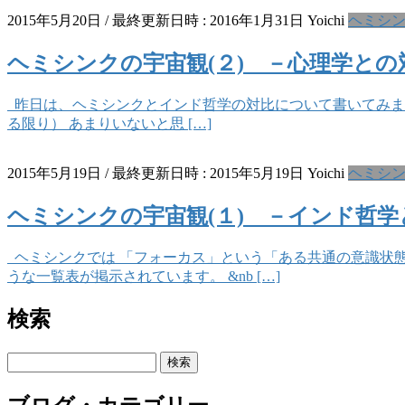
2015年5月20日
/ 最終更新日時 :
2016年1月31日
Yoichi
ヘミシ
ヘミシンクの宇宙観(２) －心理学との
昨日は、ヘミシンクとインド哲学の対比について書いてみま
る限り） あまりいないと思 […]
2015年5月19日
/ 最終更新日時 :
2015年5月19日
Yoichi
ヘミシ
ヘミシンクの宇宙観(１) －インド哲学
ヘミシンクでは 「フォーカス」という「ある共通の意識状態
うな一覧表が掲示されています。 &nb […]
検索
検
索: