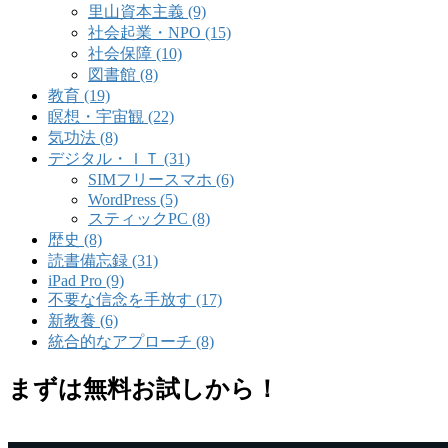
里山資本主義 (9)
社会起業・NPO (15)
社会保障 (10)
図書館 (8)
教育 (19)
瞑想・宇宙観 (22)
気功法 (8)
デジタル・ＩＴ (31)
SIMフリースマホ (6)
WordPress (5)
スティックPC (8)
歴史 (8)
読書備忘録 (31)
iPad Pro (9)
不要な信念を手放す (17)
新教養 (6)
統合的なアプローチ (8)
まずは無料お試しから！