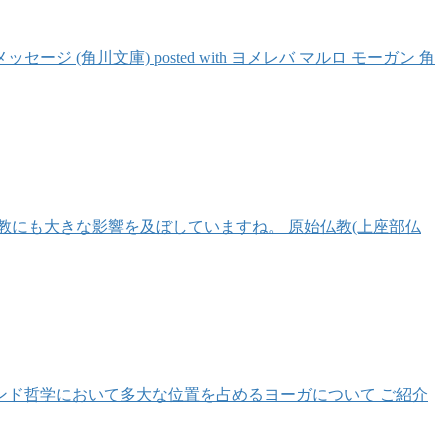
川文庫) posted with ヨメレバ マルロ モーガン 角
教にも大きな影響を及ぼしていますね。 原始仏教(上座部仏
ンド哲学において多大な位置を占めるヨーガについて ご紹介