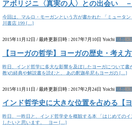
アボリジニ〈真実の人〉との出会い 
今回は、マルロ・モーガンという方が書かれた 「ミュータント・メ
川書店 199 […]
2015年11月12日
/ 最終更新日時 :
2017年7月10日
Yoichi
瞑想・
【ヨーガの哲学】ヨーガの歴史・考え方
昨日、インド哲学に多大な影響を及ぼしたヨーガについて書か
教)の経典や解説書を読むと、 あの釈迦牟尼もヨーガの […]
2015年11月11日
/ 最終更新日時 :
2017年2月24日
Yoichi
瞑想・
インド哲学史に大きな位置を占める【ヨ
昨日、一昨日と、インド哲学史を概観する本 「はじめてのイ
したいと思います。 ヨー […]