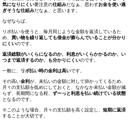
気になりにくい
要注意の
仕組み
だなぁ、思わず
お金を使い過
ぎそうな仕組み
だなぁ、と思います。
なぜならば、
リボ払いを使うと、毎月同じような金額を返済しているた
め、
買い物を繰り返しても借金が膨らんでいることが分かり
にくい
のです。
返済総額がいくらになるのか、利息がいくらかかるのか、い
つまで返済するのか、も分かりにくい
のです。
一般に、
リボ払い時の金利は高い
です。
その高い
金利
が、未払いの金額に対して掛かってくるため、
月々の支払額を低めにしておくと、なかなか未払い金額が減
らず、長期間になる程、
ずーっと利息を払い続けている状態
となるのです。
※このような場合、月々の支払額を高く設定し、
短期に返済
することが大切です。