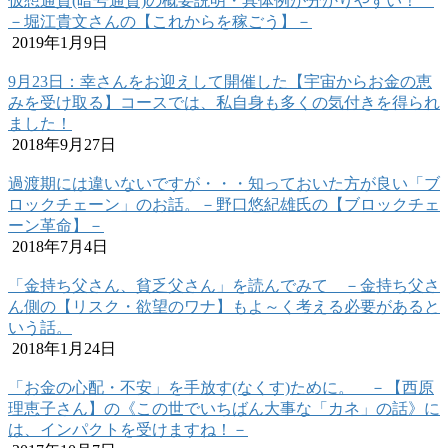
仮想通貨(暗号通貨)の概要説明・具体例が分かりやすい！
－堀江貴文さんの【これからを稼ごう】－
2019年1月9日
9月23日：幸さんをお迎えして開催した【宇宙からお金の恵
みを受け取る】コースでは、私自身も多くの気付きを得られ
ました！
2018年9月27日
過渡期には違いないですが・・・知っておいた方が良い「ブ
ロックチェーン」のお話。－野口悠紀雄氏の【ブロックチェ
ーン革命】－
2018年7月4日
「金持ち父さん、貧乏父さん」を読んでみて －金持ち父さ
ん側の【リスク・欲望のワナ】もよ～く考える必要があると
いう話。
2018年1月24日
「お金の心配・不安」を手放す(なくす)ために。 －【西原
理恵子さん】の《この世でいちばん大事な「カネ」の話》に
は、インパクトを受けますね！－