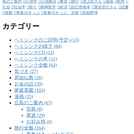
島のご案内
心理学
心理療法
教育
旅行
池上彰さん
漫画
瞑想
社会
社会学
祭り
精神医学
経済
自己啓発本
藻谷浩介さん
読書
貧困
青春18きっぷ
青春18きっぷ、京都
高校野球
カテゴリー
ヘミシンクのご説明(予定) (13)
ヘミシンクの様子 (84)
ヘミシンクCD (12)
ヘミシンクの本 (11)
ヘミシンク全般 (64)
気づき (27)
原始仏教 (26)
お金の話 (29)
家庭菜園 (103)
漫画 (35)
広島のご案内 (67)
宮島 (8)
尾道 (29)
お好み焼 (6)
旅行全般 (164)