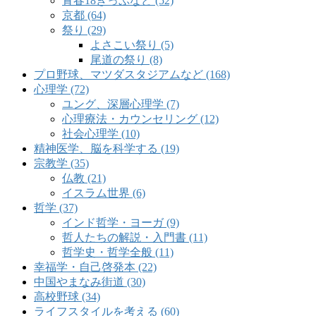
青春18きっぷなど (52)
京都 (64)
祭り (29)
よさこい祭り (5)
尾道の祭り (8)
プロ野球、マツダスタジアムなど (168)
心理学 (72)
ユング、深層心理学 (7)
心理療法・カウンセリング (12)
社会心理学 (10)
精神医学、脳を科学する (19)
宗教学 (35)
仏教 (21)
イスラム世界 (6)
哲学 (37)
インド哲学・ヨーガ (9)
哲人たちの解説・入門書 (11)
哲学史・哲学全般 (11)
幸福学・自己啓発本 (22)
中国やまなみ街道 (30)
高校野球 (34)
ライフスタイルを考える (60)