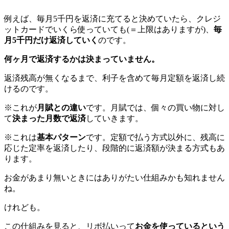
例えば、毎月5千円を返済に充てると決めていたら、クレジ
ットカードでいくら使っていても(＝上限はありますが)、
毎
月5千円だけ返済していく
のです。
何ヶ月で返済するかは決まっていません。
返済残高が無くなるまで、利子を含めて毎月定額を返済し続
けるのです。
※これが
月賦との違い
です。月賦では、個々の買い物に対し
て
決まった月数で返済
していきます。
※これは
基本パターン
です。定額で払う方式以外に、残高に
応じた定率を返済したり、段階的に返済額が決まる方式もあ
ります。
お金があまり無いときにはありがたい仕組みかも知れません
ね。
けれども。
この仕組みを見ると、リボ払いって
お金を使っているという