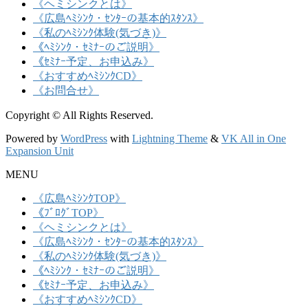
《ヘミシンクとは》
《広島ﾍﾐｼﾝｸ・ｾﾝﾀｰの基本的ｽﾀﾝｽ》
《私のﾍﾐｼﾝｸ体験(気づき)》
《ﾍﾐｼﾝｸ・ｾﾐﾅｰのご説明》
《ｾﾐﾅｰ予定、お申込み》
《おすすめﾍﾐｼﾝｸCD》
《お問合せ》
Copyright © All Rights Reserved.
Powered by
WordPress
with
Lightning Theme
&
VK All in One
Expansion Unit
MENU
《広島ﾍﾐｼﾝｸTOP》
《ﾌﾞﾛｸﾞTOP》
《ヘミシンクとは》
《広島ﾍﾐｼﾝｸ・ｾﾝﾀｰの基本的ｽﾀﾝｽ》
《私のﾍﾐｼﾝｸ体験(気づき)》
《ﾍﾐｼﾝｸ・ｾﾐﾅｰのご説明》
《ｾﾐﾅｰ予定、お申込み》
《おすすめﾍﾐｼﾝｸCD》