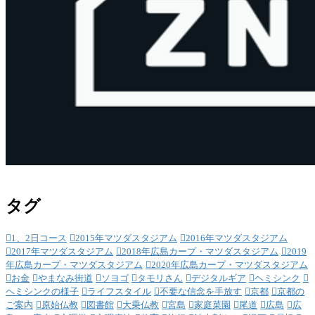
タグ
1、2日コース
2015年マツダスタジアム
2016年マツダスタジアム
2017年マツダスタジアム
2018年広島カープ・マツダスタジアム
2019
年広島カープ・マツダスタジアム
2020年広島カープ・マツダスタジアム
お金
やまなみ街道
ソヨゴ
タモリさん
デジタルギア
ヘミシンク
ヘミシンクの様子
ライフスタイル
不要な信念を手放す
京都
京都の
ご案内
原始仏教
図書館
大乗仏教
宮島
家庭菜園
尾道
広島
広