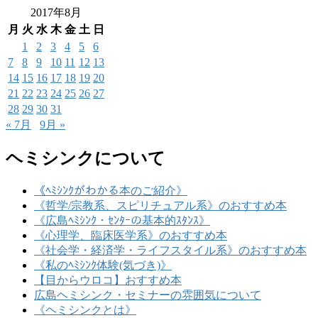
2017年8月
月
火
水
木
金
土
日
1
2
3
4
5
6
7
8
9
10
11
12
13
14
15
16
17
18
19
20
21
22
23
24
25
26
27
28
29
30
31
« 7月
9月 »
ヘミシンクについて
《ﾍﾐｼﾝｸがわかる本のご紹介》
《哲学/宗教系、スピリチュアル系》のおすすめ本
《広島ﾍﾐｼﾝｸ・ｾﾝﾀｰの基本的ｽﾀﾝｽ》
《心理学、臨床医学系》のおすすめ本
《社会学・経済学・ライフスタイル系》のおすすめ本
《私のﾍﾐｼﾝｸ体験(気づき)》
【目からウロコ】おすすめ本
広島ヘミシンク・セミナーの雰囲気について
《ヘミシンクとは》