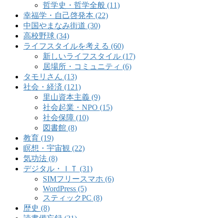
哲学史・哲学全般 (11)
幸福学・自己啓発本 (22)
中国やまなみ街道 (30)
高校野球 (34)
ライフスタイルを考える (60)
新しいライフスタイル (17)
居場所・コミュニティ (6)
タモリさん (13)
社会・経済 (121)
里山資本主義 (9)
社会起業・NPO (15)
社会保障 (10)
図書館 (8)
教育 (19)
瞑想・宇宙観 (22)
気功法 (8)
デジタル・ＩＴ (31)
SIMフリースマホ (6)
WordPress (5)
スティックPC (8)
歴史 (8)