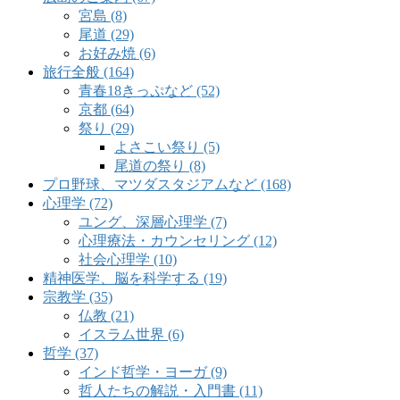
宮島 (8)
尾道 (29)
お好み焼 (6)
旅行全般 (164)
青春18きっぷなど (52)
京都 (64)
祭り (29)
よさこい祭り (5)
尾道の祭り (8)
プロ野球、マツダスタジアムなど (168)
心理学 (72)
ユング、深層心理学 (7)
心理療法・カウンセリング (12)
社会心理学 (10)
精神医学、脳を科学する (19)
宗教学 (35)
仏教 (21)
イスラム世界 (6)
哲学 (37)
インド哲学・ヨーガ (9)
哲人たちの解説・入門書 (11)