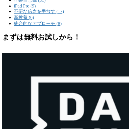
読書備忘録 (31)
iPad Pro (9)
不要な信念を手放す (17)
新教養 (6)
統合的なアプローチ (8)
まずは無料お試しから！