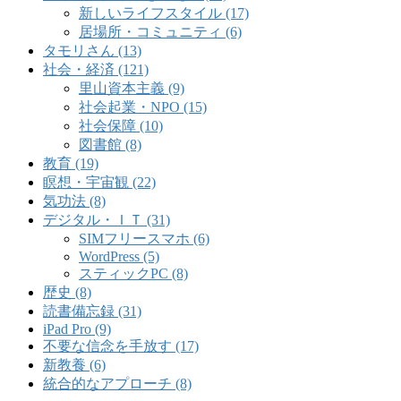
新しいライフスタイル (17)
居場所・コミュニティ (6)
タモリさん (13)
社会・経済 (121)
里山資本主義 (9)
社会起業・NPO (15)
社会保障 (10)
図書館 (8)
教育 (19)
瞑想・宇宙観 (22)
気功法 (8)
デジタル・ＩＴ (31)
SIMフリースマホ (6)
WordPress (5)
スティックPC (8)
歴史 (8)
読書備忘録 (31)
iPad Pro (9)
不要な信念を手放す (17)
新教養 (6)
統合的なアプローチ (8)