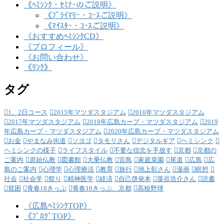
《ﾍﾐｼﾝｸ・ｾﾐﾅｰのご説明》
《ﾌﾟﾗｲﾏﾘｰ・ｺｰｽご説明》
《ﾏｲｽﾀｰ・ｺｰｽご説明》
《おすすめﾍﾐｼﾝｸCD》
《プロフィール》
《お問い合わせ》
《ﾘﾝｸ》
タグ
1、2日コース
2015年マツダスタジアム
2016年マツダスタジアム
2017年マツダスタジアム
2018年広島カープ・マツダスタジアム
2019
年広島カープ・マツダスタジアム
2020年広島カープ・マツダスタジアム
お金
やまなみ街道
ソヨゴ
タモリさん
デジタルギア
ヘミシンク
ヘミシンクの様子
ライフスタイル
不要な信念を手放す
京都
京都の
ご案内
原始仏教
図書館
大乗仏教
宮島
家庭菜園
尾道
広島
広
島のご案内
心理学
心理療法
教育
旅行
池上彰さん
漫画
瞑想
社会
社会学
祭り
精神医学
経済
自己啓発本
藻谷浩介さん
読書
貧困
青春18きっぷ
青春18きっぷ、京都
高校野球
《広島ﾍﾐｼﾝｸTOP》
《ﾌﾞﾛｸﾞTOP》