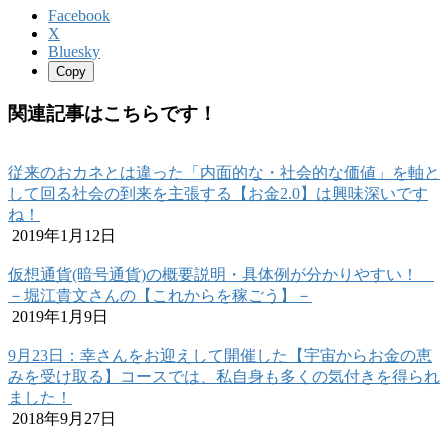
Facebook
X
Bluesky
Copy
関連記事はこちらです！
従来のおカネとは違った「内面的な・社会的な価値」を軸と
して回る社会の到来を主張する【お金2.0】は興味深いです
ね！
2019年1月12日
仮想通貨(暗号通貨)の概要説明・具体例が分かりやすい！
－堀江貴文さんの【これからを稼ごう】－
2019年1月9日
9月23日：幸さんをお迎えして開催した【宇宙からお金の恵
みを受け取る】コースでは、私自身も多くの気付きを得られ
ました！
2018年9月27日