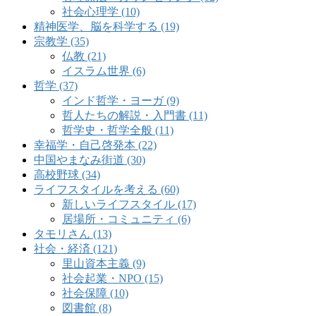
社会心理学 (10)
精神医学、脳を科学する (19)
宗教学 (35)
仏教 (21)
イスラム世界 (6)
哲学 (37)
インド哲学・ヨーガ (9)
哲人たちの解説・入門書 (11)
哲学史・哲学全般 (11)
幸福学・自己啓発本 (22)
中国やまなみ街道 (30)
高校野球 (34)
ライフスタイルを考える (60)
新しいライフスタイル (17)
居場所・コミュニティ (6)
タモリさん (13)
社会・経済 (121)
里山資本主義 (9)
社会起業・NPO (15)
社会保障 (10)
図書館 (8)