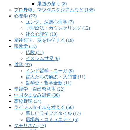
尾道の祭り (8)
プロ野球、マツダスタジアムなど (168)
心理学 (72)
ユング、深層心理学 (7)
心理療法・カウンセリング (12)
社会心理学 (10)
精神医学、脳を科学する (19)
宗教学 (35)
仏教 (21)
イスラム世界 (6)
哲学 (37)
インド哲学・ヨーガ (9)
哲人たちの解説・入門書 (11)
哲学史・哲学全般 (11)
幸福学・自己啓発本 (22)
中国やまなみ街道 (30)
高校野球 (34)
ライフスタイルを考える (60)
新しいライフスタイル (17)
居場所・コミュニティ (6)
タモリさん (13)