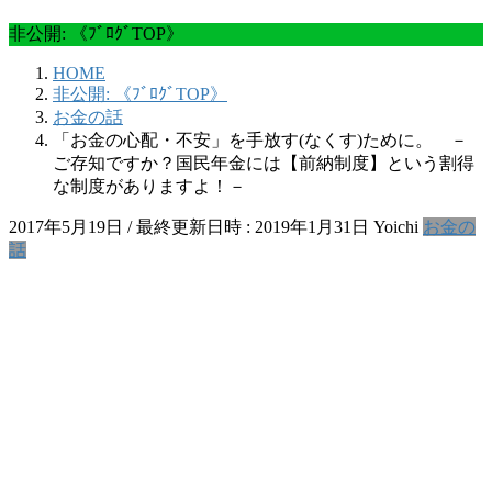
非公開: 《ﾌﾞﾛｸﾞTOP》
HOME
非公開: 《ﾌﾞﾛｸﾞTOP》
お金の話
「お金の心配・不安」を手放す(なくす)ために。 －
ご存知ですか？国民年金には【前納制度】という割得
な制度がありますよ！－
2017年5月19日
/ 最終更新日時 :
2019年1月31日
Yoichi
お金の
話