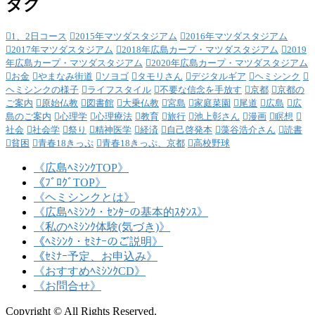
タグ
1、2日コース
2015年マツダスタジアム
2016年マツダスタジアム
2017年マツダスタジアム
2018年広島カープ・マツダスタジアム
2019
年広島カープ・マツダスタジアム
2020年広島カープ・マツダスタジアム
お金
やまなみ街道
ソヨゴ
タモリさん
デジタルギア
ヘミシンク
ヘミシンクの様子
ライフスタイル
不要な信念を手放す
京都
京都の
ご案内
原始仏教
図書館
大乗仏教
宮島
家庭菜園
尾道
広島
広
島のご案内
心理学
心理療法
教育
旅行
池上彰さん
漫画
瞑想
社会
社会学
祭り
精神医学
経済
自己啓発本
藻谷浩介さん
読書
貧困
青春18きっぷ
青春18きっぷ、京都
高校野球
《広島ﾍﾐｼﾝｸTOP》
《ﾌﾞﾛｸﾞTOP》
《ヘミシンクとは》
《広島ﾍﾐｼﾝｸ・ｾﾝﾀｰの基本的ｽﾀﾝｽ》
《私のﾍﾐｼﾝｸ体験(気づき)》
《ﾍﾐｼﾝｸ・ｾﾐﾅｰのご説明》
《ｾﾐﾅｰ予定、お申込み》
《おすすめﾍﾐｼﾝｸCD》
《お問合せ》
Copyright © All Rights Reserved.