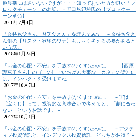
過渡期には違いないですが・・・知っておいた方が良い「ブ
ロックチェーン」のお話。－野口悠紀雄氏の【ブロックチェ
ーン革命】－
2018年7月4日
「金持ち父さん、貧乏父さん」を読んでみて －金持ち父さ
ん側の【リスク・欲望のワナ】もよ～く考える必要があると
いう話。
2018年1月24日
「お金の心配・不安」を手放す(なくす)ために。 －【西原
理恵子さん】の《この世でいちばん大事な「カネ」の話》に
は、インパクトを受けますね！－
2017年10月7日
「お金の心配・不安」を手放す(なくす)ために。 －実は
【宝くじ】って、投資的な意味合いで考えると、「割に合わ
ない」というお話です。－
2017年10月1日
「お金の心配・不安」を手放す(なくす)ために。 －アクテ
ィブ投資信託と、インデックス投資信託、どっちがお得？－