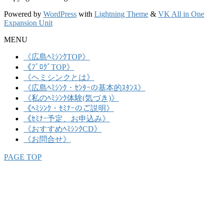
Powered by
WordPress
with
Lightning Theme
&
VK All in One
Expansion Unit
MENU
《広島ﾍﾐｼﾝｸTOP》
《ﾌﾞﾛｸﾞTOP》
《ヘミシンクとは》
《広島ﾍﾐｼﾝｸ・ｾﾝﾀｰの基本的ｽﾀﾝｽ》
《私のﾍﾐｼﾝｸ体験(気づき)》
《ﾍﾐｼﾝｸ・ｾﾐﾅｰのご説明》
《ｾﾐﾅｰ予定、お申込み》
《おすすめﾍﾐｼﾝｸCD》
《お問合せ》
PAGE TOP