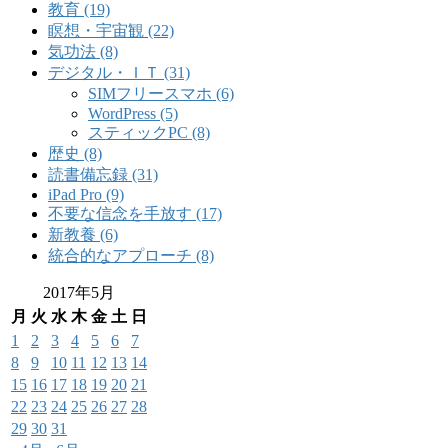
教育 (19)
瞑想・宇宙観 (22)
気功法 (8)
デジタル・ＩＴ (31)
SIMフリースマホ (6)
WordPress (5)
スティックPC (8)
歴史 (8)
読書備忘録 (31)
iPad Pro (9)
不要な信念を手放す (17)
新教養 (6)
統合的なアプローチ (8)
2017年5月
月
火
水
木
金
土
日
1
2
3
4
5
6
7
8
9
10
11
12
13
14
15
16
17
18
19
20
21
22
23
24
25
26
27
28
29
30
31