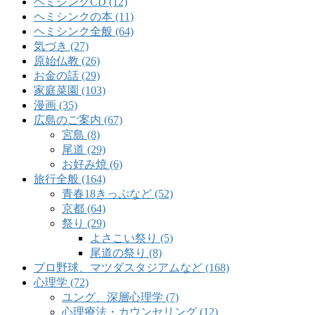
ヘミシンクCD (12)
ヘミシンクの本 (11)
ヘミシンク全般 (64)
気づき (27)
原始仏教 (26)
お金の話 (29)
家庭菜園 (103)
漫画 (35)
広島のご案内 (67)
宮島 (8)
尾道 (29)
お好み焼 (6)
旅行全般 (164)
青春18きっぷなど (52)
京都 (64)
祭り (29)
よさこい祭り (5)
尾道の祭り (8)
プロ野球、マツダスタジアムなど (168)
心理学 (72)
ユング、深層心理学 (7)
心理療法・カウンセリング (12)