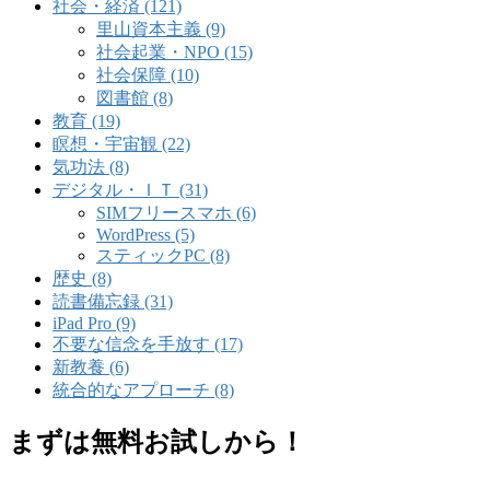
社会・経済 (121)
里山資本主義 (9)
社会起業・NPO (15)
社会保障 (10)
図書館 (8)
教育 (19)
瞑想・宇宙観 (22)
気功法 (8)
デジタル・ＩＴ (31)
SIMフリースマホ (6)
WordPress (5)
スティックPC (8)
歴史 (8)
読書備忘録 (31)
iPad Pro (9)
不要な信念を手放す (17)
新教養 (6)
統合的なアプローチ (8)
まずは無料お試しから！