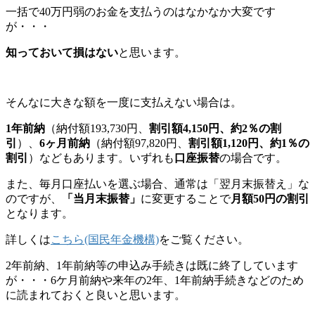
一括で40万円弱のお金を支払うのはなかなか大変です
が・・・
知っておいて損はない
と思います。
そんなに大きな額を一度に支払えない場合は。
1年前納
（納付額193,730円、
割引額4,150円、約2％の割
引
）、
6ヶ月前納
（納付額97,820円、
割引額1,120円、約1％の
割引
）などもあります。いずれも
口座振替
の場合です。
また、毎月口座払いを選ぶ場合、通常は「翌月末振替え」な
のですが、
「当月末振替」
に変更することで
月額50円の割引
となります。
詳しくは
こちら(国民年金機構)
をご覧ください。
2年前納、1年前納等の申込み手続きは既に終了しています
が・・・6ケ月前納や来年の2年、1年前納手続きなどのため
に読まれておくと良いと思います。