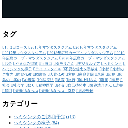
タグ
1、2日コース
2015年マツダスタジアム
2016年マツダスタジアム
2017年マツダスタジアム
2018年広島カープ・マツダスタジアム
2019
年広島カープ・マツダスタジアム
2020年広島カープ・マツダスタジアム
お金
やまなみ街道
ソヨゴ
タモリさん
デジタルギア
ヘミシンク
ヘミシンクの様子
ライフスタイル
不要な信念を手放す
京都
京都の
ご案内
原始仏教
図書館
大乗仏教
宮島
家庭菜園
尾道
広島
広
島のご案内
心理学
心理療法
教育
旅行
池上彰さん
漫画
瞑想
社会
社会学
祭り
精神医学
経済
自己啓発本
藻谷浩介さん
読書
貧困
青春18きっぷ
青春18きっぷ、京都
高校野球
カテゴリー
ヘミシンクのご説明(予定) (13)
ヘミシンクの様子 (84)