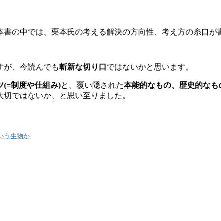
本書の中では、栗本氏の考える解決の方向性、考え方の糸口が
すが、今読んでも
斬新な切り口
ではないかと思います。
ツ(=制度や仕組み)
と、覆い隠された
本能的なもの、歴史的なも
大切ではないか、と思い至りました。
いう生物か