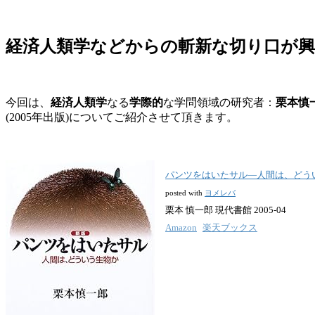
経済人類学などからの斬新な切り口が
今回は、
経済人類学
なる
学際的
な学問領域の研究者：
栗本慎
(2005年出版)についてご紹介させて頂きます。
パンツをはいたサル―人間は、どう
posted with
ヨメレバ
栗本 慎一郎 現代書館 2005-04
Amazon
楽天ブックス