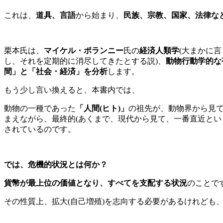
これは、
道具、言語
から始まり、
民族、宗教、国家、法律な
栗本氏は、
マイケル・ポランニー
氏の
経済人類学
(大まかに
し、それを定期的に消尽してきたとする説)、
動物行動学的な
間」と「社会・経済」を分析
します。
もう少し言い換えると、本書内では、
動物の一種であった
「人間(ヒト)」
の祖先が、動物界から見
まえながら、最終的(あくまで、現代から見て、一番直近とい
されているのです。
では、危機的状況とは何か？
貨幣が最上位の価値となり、すべてを支配する状況
のことで
その性質上、拡大(自己増殖)を志向する必要があるけれども