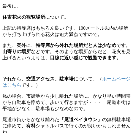
最後に。
住吉花火の観覧場所
について。
上記の特等席はもちろん良いです。100メートル以内の場所
から打ち上げられる花火は迫力満点ですので。
また、案外に、
特等席から外れた場所だと人は少なめ
です。
山寄りの場所
などです。そのような場所からだと、花火を見
上げるというよりは、
目線に近い感じで観覧できます。
それから、
交通アクセス、駐車場
について。（
ホームページ
はこちら
です。）
私の場合、市街地から少し離れた場所に、かなり早い時間帯
から自動車を停めて、歩いて行きますが・・・ 尾道市街は
平地が少なく、駐車場も少なめなので。
尾道市街からかなり離れた
「尾道ベイタウン」
の無料駐車場
に停めて、
有料
シャトルバスで行くのが良いかもしれません
ね。