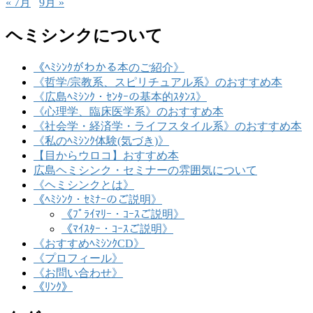
« 7月
9月 »
ヘミシンクについて
《ﾍﾐｼﾝｸがわかる本のご紹介》
《哲学/宗教系、スピリチュアル系》のおすすめ本
《広島ﾍﾐｼﾝｸ・ｾﾝﾀｰの基本的ｽﾀﾝｽ》
《心理学、臨床医学系》のおすすめ本
《社会学・経済学・ライフスタイル系》のおすすめ本
《私のﾍﾐｼﾝｸ体験(気づき)》
【目からウロコ】おすすめ本
広島ヘミシンク・セミナーの雰囲気について
《ヘミシンクとは》
《ﾍﾐｼﾝｸ・ｾﾐﾅｰのご説明》
《ﾌﾟﾗｲﾏﾘｰ・ｺｰｽご説明》
《ﾏｲｽﾀｰ・ｺｰｽご説明》
《おすすめﾍﾐｼﾝｸCD》
《プロフィール》
《お問い合わせ》
《ﾘﾝｸ》