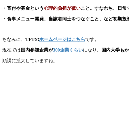
・寄付や募金という
心理的負担が低い
こと。すなわち、日常
・食事メニュー開発、当該者同士をつなぐこと、など初期投
ちなみに、
TFTの
ホームページはこちら
です。
現在では
国内参加企業が
300企業くらい
になり、
国内大学もか
順調に拡大していますね。