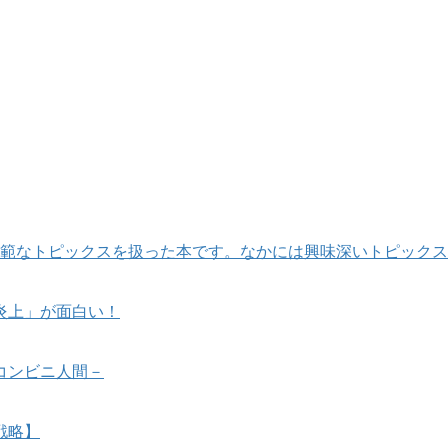
広範なトピックスを扱った本です。なかには興味深いトピック
炎上」が面白い！
コンビニ人間－
戦略】