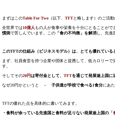
まずはこの
Table For Two
（以下、
TFT
と略します）のご活動
全世界では
10億人
もの人が食事や栄養を十分にとることがで
慣病
で苦しんでいます。この
「食の不均衡」を解消
し、先進
このTFTの仕組み（ビジネスモデル）は、とても優れている
まず、社員食堂を持つ企業や団体と提携して、低カロリーで
す。
そしてその
20円
は寄付金として、
TFT
を通じて発展途上国に
なぜ20円かというと －
子供達が学校で食べる1食分
にあた
TFTの優れた点を具体的に書いてみます。
・食料が余っている先進国と食料が足りない発展途上国の
「