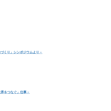
山づくり」シンポジウムより－
世界をつなぐ」仕事－