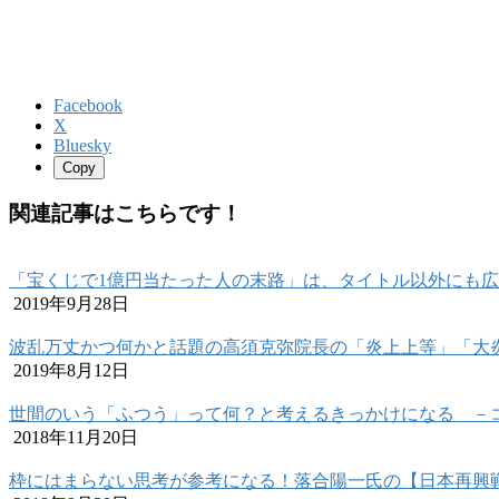
Facebook
X
Bluesky
Copy
関連記事はこちらです！
「宝くじで1億円当たった人の末路」は、タイトル以外にも
2019年9月28日
波乱万丈かつ何かと話題の高須克弥院長の「炎上上等」「大
2019年8月12日
世間のいう「ふつう」って何？と考えるきっかけになる －
2018年11月20日
枠にはまらない思考が参考になる！落合陽一氏の【日本再興