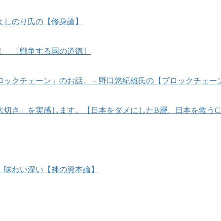
よしのり氏の【修身論】
！ 〔戦争する国の道徳〕
ロックチェーン」のお話。－野口悠紀雄氏の【ブロックチェー
大切さ」を実感します。【日本をダメにしたB層、日本を救うC
 味わい深い【裸の資本論】