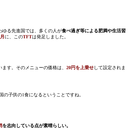
わゆる先進国では、多くの人が
食べ過ぎ等による肥満や生活習
2月
に、この
TFT
は発足しました。
います。そのメニューの価格は、
20円を上乗せ
して設定されま
国の子供の1食になるということですね。
消
を志向している点が素晴らしい。