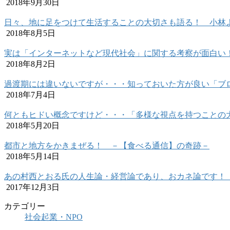
2018年9月30日
日々、地に足をつけて生活することの大切さも語る！ 小林
2018年8月5日
実は「インターネットなど現代社会」に関する考察が面白い
2018年8月2日
過渡期には違いないですが・・・知っておいた方が良い「ブ
2018年7月4日
何ともヒドい概念ですけど・・・「多様な視点を持つことの
2018年5月20日
都市と地方をかきまぜる！ －【食べる通信】の奇跡－
2018年5月14日
あの村西とおる氏の人生論・経営論であり、おカネ論です！
2017年12月3日
カテゴリー
社会起業・NPO