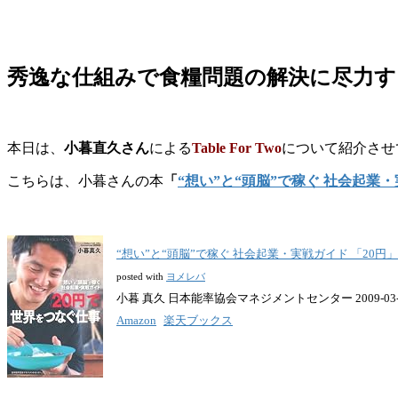
秀逸な仕組みで食糧問題の解決に尽力す
本日は、
小暮直久さん
による
Table For Two
について紹介させ
こちらは、小暮さんの本
「
“想い”と“頭脳”で稼ぐ 社会起業
“想い”と“頭脳”で稼ぐ 社会起業・実戦ガイド 「20
posted with
ヨメレバ
小暮 真久 日本能率協会マネジメントセンター 2009-03-
Amazon
楽天ブックス