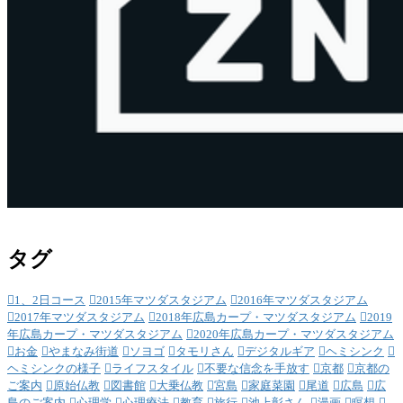
タグ
1、2日コース
2015年マツダスタジアム
2016年マツダスタジアム
2017年マツダスタジアム
2018年広島カープ・マツダスタジアム
2019
年広島カープ・マツダスタジアム
2020年広島カープ・マツダスタジアム
お金
やまなみ街道
ソヨゴ
タモリさん
デジタルギア
ヘミシンク
ヘミシンクの様子
ライフスタイル
不要な信念を手放す
京都
京都の
ご案内
原始仏教
図書館
大乗仏教
宮島
家庭菜園
尾道
広島
広
島のご案内
心理学
心理療法
教育
旅行
池上彰さん
漫画
瞑想