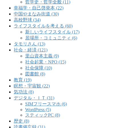
哲学史・哲学全般 (11)
幸福学・自己啓発本 (22)
中国やまなみ街道 (30)
高校野球 (34)
ライフスタイルを考える (60)
新しいライフスタイル (17)
居場所・コミュニティ (6)
タモリさん (13)
社会・経済 (121)
里山資本主義 (9)
社会起業・NPO (15)
社会保障 (10)
図書館 (8)
教育 (19)
瞑想・宇宙観 (22)
気功法 (8)
デジタル・ＩＴ (31)
SIMフリースマホ (6)
WordPress (5)
スティックPC (8)
歴史 (8)
読書備忘録 (31)