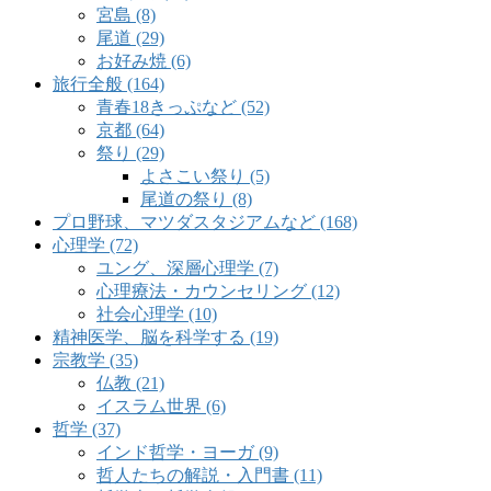
宮島 (8)
尾道 (29)
お好み焼 (6)
旅行全般 (164)
青春18きっぷなど (52)
京都 (64)
祭り (29)
よさこい祭り (5)
尾道の祭り (8)
プロ野球、マツダスタジアムなど (168)
心理学 (72)
ユング、深層心理学 (7)
心理療法・カウンセリング (12)
社会心理学 (10)
精神医学、脳を科学する (19)
宗教学 (35)
仏教 (21)
イスラム世界 (6)
哲学 (37)
インド哲学・ヨーガ (9)
哲人たちの解説・入門書 (11)