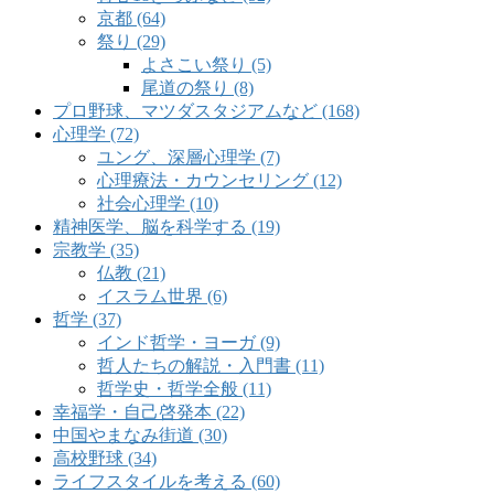
京都 (64)
祭り (29)
よさこい祭り (5)
尾道の祭り (8)
プロ野球、マツダスタジアムなど (168)
心理学 (72)
ユング、深層心理学 (7)
心理療法・カウンセリング (12)
社会心理学 (10)
精神医学、脳を科学する (19)
宗教学 (35)
仏教 (21)
イスラム世界 (6)
哲学 (37)
インド哲学・ヨーガ (9)
哲人たちの解説・入門書 (11)
哲学史・哲学全般 (11)
幸福学・自己啓発本 (22)
中国やまなみ街道 (30)
高校野球 (34)
ライフスタイルを考える (60)