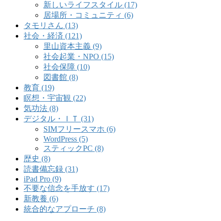
新しいライフスタイル (17)
居場所・コミュニティ (6)
タモリさん (13)
社会・経済 (121)
里山資本主義 (9)
社会起業・NPO (15)
社会保障 (10)
図書館 (8)
教育 (19)
瞑想・宇宙観 (22)
気功法 (8)
デジタル・ＩＴ (31)
SIMフリースマホ (6)
WordPress (5)
スティックPC (8)
歴史 (8)
読書備忘録 (31)
iPad Pro (9)
不要な信念を手放す (17)
新教養 (6)
統合的なアプローチ (8)