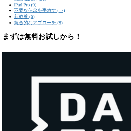
iPad Pro (9)
不要な信念を手放す (17)
新教養 (6)
統合的なアプローチ (8)
まずは無料お試しから！