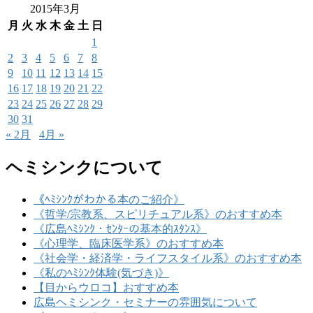
2015年3月
月
火
水
木
金
土
日
1
2
3
4
5
6
7
8
9
10
11
12
13
14
15
16
17
18
19
20
21
22
23
24
25
26
27
28
29
30
31
« 2月
4月 »
ヘミシンクについて
《ﾍﾐｼﾝｸがわかる本のご紹介》
《哲学/宗教系、スピリチュアル系》のおすすめ本
《広島ﾍﾐｼﾝｸ・ｾﾝﾀｰの基本的ｽﾀﾝｽ》
《心理学、臨床医学系》のおすすめ本
《社会学・経済学・ライフスタイル系》のおすすめ本
《私のﾍﾐｼﾝｸ体験(気づき)》
【目からウロコ】おすすめ本
広島ヘミシンク・セミナーの雰囲気について