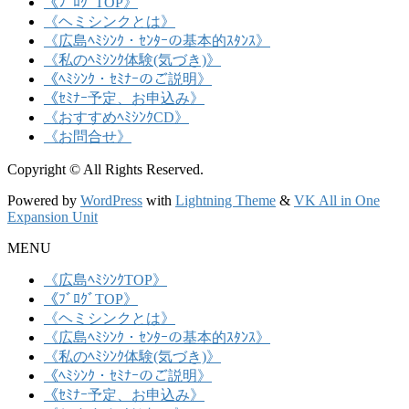
《ﾌﾞﾛｸﾞTOP》
《ヘミシンクとは》
《広島ﾍﾐｼﾝｸ・ｾﾝﾀｰの基本的ｽﾀﾝｽ》
《私のﾍﾐｼﾝｸ体験(気づき)》
《ﾍﾐｼﾝｸ・ｾﾐﾅｰのご説明》
《ｾﾐﾅｰ予定、お申込み》
《おすすめﾍﾐｼﾝｸCD》
《お問合せ》
Copyright © All Rights Reserved.
Powered by
WordPress
with
Lightning Theme
&
VK All in One
Expansion Unit
MENU
《広島ﾍﾐｼﾝｸTOP》
《ﾌﾞﾛｸﾞTOP》
《ヘミシンクとは》
《広島ﾍﾐｼﾝｸ・ｾﾝﾀｰの基本的ｽﾀﾝｽ》
《私のﾍﾐｼﾝｸ体験(気づき)》
《ﾍﾐｼﾝｸ・ｾﾐﾅｰのご説明》
《ｾﾐﾅｰ予定、お申込み》