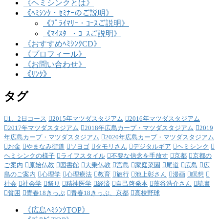
《ヘミシンクとは》
《ﾍﾐｼﾝｸ・ｾﾐﾅｰのご説明》
《ﾌﾟﾗｲﾏﾘｰ・ｺｰｽご説明》
《ﾏｲｽﾀｰ・ｺｰｽご説明》
《おすすめﾍﾐｼﾝｸCD》
《プロフィール》
《お問い合わせ》
《ﾘﾝｸ》
タグ
1、2日コース
2015年マツダスタジアム
2016年マツダスタジアム
2017年マツダスタジアム
2018年広島カープ・マツダスタジアム
2019
年広島カープ・マツダスタジアム
2020年広島カープ・マツダスタジアム
お金
やまなみ街道
ソヨゴ
タモリさん
デジタルギア
ヘミシンク
ヘミシンクの様子
ライフスタイル
不要な信念を手放す
京都
京都の
ご案内
原始仏教
図書館
大乗仏教
宮島
家庭菜園
尾道
広島
広
島のご案内
心理学
心理療法
教育
旅行
池上彰さん
漫画
瞑想
社会
社会学
祭り
精神医学
経済
自己啓発本
藻谷浩介さん
読書
貧困
青春18きっぷ
青春18きっぷ、京都
高校野球
《広島ﾍﾐｼﾝｸTOP》