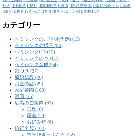
社会
社会学
祭り
精神医学
経済
自己啓発本
藻谷浩介さん
読書
貧困
青春18きっぷ
青春18きっぷ、京都
高校野球
カテゴリー
ヘミシンクのご説明(予定) (13)
ヘミシンクの様子 (84)
ヘミシンクCD (12)
ヘミシンクの本 (11)
ヘミシンク全般 (64)
気づき (27)
原始仏教 (26)
お金の話 (29)
家庭菜園 (103)
漫画 (35)
広島のご案内 (67)
宮島 (8)
尾道 (29)
お好み焼 (6)
旅行全般 (164)
青春18きっぷなど (52)