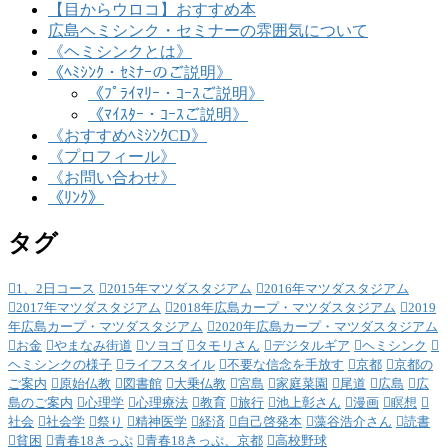
【目からウロコ】おすすめ本
広島ヘミシンク・セミナーの雰囲気について
《ヘミシンクとは》
《ﾍﾐｼﾝｸ・ｾﾐﾅｰのご説明》
《ﾌﾟﾗｲﾏﾘｰ・ｺｰｽご説明》
《ﾏｲｽﾀｰ・ｺｰｽご説明》
《おすすめﾍﾐｼﾝｸCD》
《プロフィール》
《お問い合わせ》
《ﾘﾝｸ》
タグ
1、2日コース
2015年マツダスタジアム
2016年マツダスタジアム
2017年マツダスタジアム
2018年広島カープ・マツダスタジアム
2019
年広島カープ・マツダスタジアム
2020年広島カープ・マツダスタジアム
お金
やまなみ街道
ソヨゴ
タモリさん
デジタルギア
ヘミシンク
ヘミシンクの様子
ライフスタイル
不要な信念を手放す
京都
京都の
ご案内
原始仏教
図書館
大乗仏教
宮島
家庭菜園
尾道
広島
広
島のご案内
心理学
心理療法
教育
旅行
池上彰さん
漫画
瞑想
社会
社会学
祭り
精神医学
経済
自己啓発本
藻谷浩介さん
読書
貧困
青春18きっぷ
青春18きっぷ、京都
高校野球