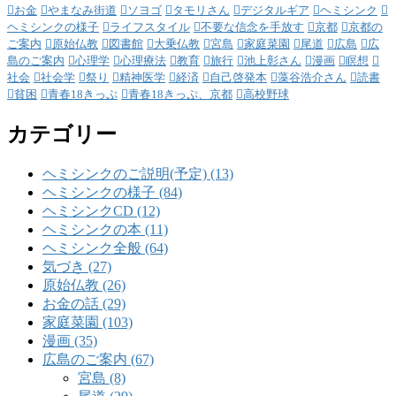
お金
やまなみ街道
ソヨゴ
タモリさん
デジタルギア
ヘミシンク
ヘミシンクの様子
ライフスタイル
不要な信念を手放す
京都
京都の
ご案内
原始仏教
図書館
大乗仏教
宮島
家庭菜園
尾道
広島
広
島のご案内
心理学
心理療法
教育
旅行
池上彰さん
漫画
瞑想
社会
社会学
祭り
精神医学
経済
自己啓発本
藻谷浩介さん
読書
貧困
青春18きっぷ
青春18きっぷ、京都
高校野球
カテゴリー
ヘミシンクのご説明(予定) (13)
ヘミシンクの様子 (84)
ヘミシンクCD (12)
ヘミシンクの本 (11)
ヘミシンク全般 (64)
気づき (27)
原始仏教 (26)
お金の話 (29)
家庭菜園 (103)
漫画 (35)
広島のご案内 (67)
宮島 (8)