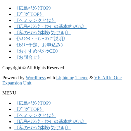
《広島ﾍﾐｼﾝｸTOP》
《ﾌﾞﾛｸﾞTOP》
《ヘミシンクとは》
《広島ﾍﾐｼﾝｸ・ｾﾝﾀｰの基本的ｽﾀﾝｽ》
《私のﾍﾐｼﾝｸ体験(気づき)》
《ﾍﾐｼﾝｸ・ｾﾐﾅｰのご説明》
《ｾﾐﾅｰ予定、お申込み》
《おすすめﾍﾐｼﾝｸCD》
《お問合せ》
Copyright © All Rights Reserved.
Powered by
WordPress
with
Lightning Theme
&
VK All in One
Expansion Unit
MENU
《広島ﾍﾐｼﾝｸTOP》
《ﾌﾞﾛｸﾞTOP》
《ヘミシンクとは》
《広島ﾍﾐｼﾝｸ・ｾﾝﾀｰの基本的ｽﾀﾝｽ》
《私のﾍﾐｼﾝｸ体験(気づき)》