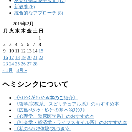
不要な信念を手放す (17)
新教養 (6)
統合的なアプローチ (8)
2015年2月
月
火
水
木
金
土
日
1
2
3
4
5
6
7
8
9
10
11
12
13
14
15
16
17
18
19
20
21
22
23
24
25
26
27
28
« 1月
3月 »
ヘミシンクについて
《ﾍﾐｼﾝｸがわかる本のご紹介》
《哲学/宗教系、スピリチュアル系》のおすすめ本
《広島ﾍﾐｼﾝｸ・ｾﾝﾀｰの基本的ｽﾀﾝｽ》
《心理学、臨床医学系》のおすすめ本
《社会学・経済学・ライフスタイル系》のおすすめ本
《私のﾍﾐｼﾝｸ体験(気づき)》