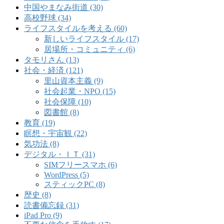
中国やまなみ街道 (30)
高校野球 (34)
ライフスタイルを考える (60)
新しいライフスタイル (17)
居場所・コミュニティ (6)
タモリさん (13)
社会・経済 (121)
里山資本主義 (9)
社会起業・NPO (15)
社会保障 (10)
図書館 (8)
教育 (19)
瞑想・宇宙観 (22)
気功法 (8)
デジタル・ＩＴ (31)
SIMフリースマホ (6)
WordPress (5)
スティックPC (8)
歴史 (8)
読書備忘録 (31)
iPad Pro (9)