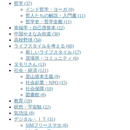
哲学 (37)
インド哲学・ヨーガ (9)
哲人たちの解説・入門書 (11)
哲学史・哲学全般 (11)
幸福学・自己啓発本 (22)
中国やまなみ街道 (30)
高校野球 (34)
ライフスタイルを考える (60)
新しいライフスタイル (17)
居場所・コミュニティ (6)
タモリさん (13)
社会・経済 (121)
里山資本主義 (9)
社会起業・NPO (15)
社会保障 (10)
図書館 (8)
教育 (19)
瞑想・宇宙観 (22)
気功法 (8)
デジタル・ＩＴ (31)
SIMフリースマホ (6)