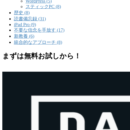
WordPress (5)
スティックPC (8)
歴史 (8)
読書備忘録 (31)
iPad Pro (9)
不要な信念を手放す (17)
新教養 (6)
統合的なアプローチ (8)
まずは無料お試しから！