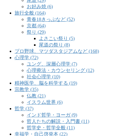
尾道 (29)
お好み焼 (6)
旅行全般 (164)
青春18きっぷなど (52)
京都 (64)
祭り (29)
よさこい祭り (5)
尾道の祭り (8)
プロ野球、マツダスタジアムなど (168)
心理学 (72)
ユング、深層心理学 (7)
心理療法・カウンセリング (12)
社会心理学 (10)
精神医学、脳を科学する (19)
宗教学 (35)
仏教 (21)
イスラム世界 (6)
哲学 (37)
インド哲学・ヨーガ (9)
哲人たちの解説・入門書 (11)
哲学史・哲学全般 (11)
幸福学・自己啓発本 (22)