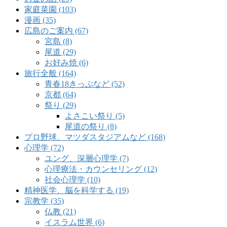
家庭菜園 (103)
漫画 (35)
広島のご案内 (67)
宮島 (8)
尾道 (29)
お好み焼 (6)
旅行全般 (164)
青春18きっぷなど (52)
京都 (64)
祭り (29)
よさこい祭り (5)
尾道の祭り (8)
プロ野球、マツダスタジアムなど (168)
心理学 (72)
ユング、深層心理学 (7)
心理療法・カウンセリング (12)
社会心理学 (10)
精神医学、脳を科学する (19)
宗教学 (35)
仏教 (21)
イスラム世界 (6)