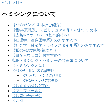
« 1月
3月 »
ヘミシンクについて
《ﾍﾐｼﾝｸがわかる本のご紹介》
《哲学/宗教系、スピリチュアル系》のおすすめ本
《広島ﾍﾐｼﾝｸ・ｾﾝﾀｰの基本的ｽﾀﾝｽ》
《心理学、臨床医学系》のおすすめ本
《社会学・経済学・ライフスタイル系》のおすすめ本
《私のﾍﾐｼﾝｸ体験(気づき)》
【目からウロコ】おすすめ本
広島ヘミシンク・セミナーの雰囲気について
《ヘミシンクとは》
《ﾍﾐｼﾝｸ・ｾﾐﾅｰのご説明》
《ﾌﾟﾗｲﾏﾘｰ・ｺｰｽご説明》
《ﾏｲｽﾀｰ・ｺｰｽご説明》
《おすすめﾍﾐｼﾝｸCD》
《プロフィール》
《お問い合わせ》
《ﾘﾝｸ》