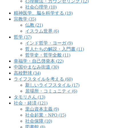
心理療法・カウンセリング (12)
社会心理学 (10)
精神医学、脳を科学する (19)
宗教学 (35)
仏教 (21)
イスラム世界 (6)
哲学 (37)
インド哲学・ヨーガ (9)
哲人たちの解説・入門書 (11)
哲学史・哲学全般 (11)
幸福学・自己啓発本 (22)
中国やまなみ街道 (30)
高校野球 (34)
ライフスタイルを考える (60)
新しいライフスタイル (17)
居場所・コミュニティ (6)
タモリさん (13)
社会・経済 (121)
里山資本主義 (9)
社会起業・NPO (15)
社会保障 (10)
図書館 (8)