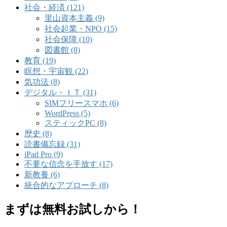
社会・経済 (121)
里山資本主義 (9)
社会起業・NPO (15)
社会保障 (10)
図書館 (8)
教育 (19)
瞑想・宇宙観 (22)
気功法 (8)
デジタル・ＩＴ (31)
SIMフリースマホ (6)
WordPress (5)
スティックPC (8)
歴史 (8)
読書備忘録 (31)
iPad Pro (9)
不要な信念を手放す (17)
新教養 (6)
統合的なアプローチ (8)
まずは無料お試しから！