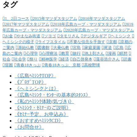
タグ
1、2日コース
2015年マツダスタジアム
2016年マツダスタジアム
2017年マツダスタジアム
2018年広島カープ・マツダスタジアム
2019
年広島カープ・マツダスタジアム
2020年広島カープ・マツダスタジアム
お金
やまなみ街道
ソヨゴ
タモリさん
デジタルギア
ヘミシンク
ヘミシンクの様子
ライフスタイル
不要な信念を手放す
京都
京都の
ご案内
原始仏教
図書館
大乗仏教
宮島
家庭菜園
尾道
広島
広
島のご案内
心理学
心理療法
教育
旅行
池上彰さん
漫画
瞑想
社会
社会学
祭り
精神医学
経済
自己啓発本
藻谷浩介さん
読書
貧困
青春18きっぷ
青春18きっぷ、京都
高校野球
《広島ﾍﾐｼﾝｸTOP》
《ﾌﾞﾛｸﾞTOP》
《ヘミシンクとは》
《広島ﾍﾐｼﾝｸ・ｾﾝﾀｰの基本的ｽﾀﾝｽ》
《私のﾍﾐｼﾝｸ体験(気づき)》
《ﾍﾐｼﾝｸ・ｾﾐﾅｰのご説明》
《ｾﾐﾅｰ予定、お申込み》
《おすすめﾍﾐｼﾝｸCD》
《お問合せ》