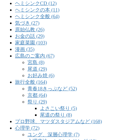
ヘミシンクCD (12)
ヘミシンクの本 (11)
ヘミシンク全般 (64)
気づき (27)
原始仏教 (26)
お金の話 (29)
家庭菜園 (103)
漫画 (35)
広島のご案内 (67)
宮島 (8)
尾道 (29)
お好み焼 (6)
旅行全般 (164)
青春18きっぷなど (52)
京都 (64)
祭り (29)
よさこい祭り (5)
尾道の祭り (8)
プロ野球、マツダスタジアムなど (168)
心理学 (72)
ユング、深層心理学 (7)