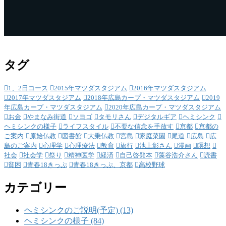
タグ
1、2日コース
2015年マツダスタジアム
2016年マツダスタジアム
2017年マツダスタジアム
2018年広島カープ・マツダスタジアム
2019
年広島カープ・マツダスタジアム
2020年広島カープ・マツダスタジアム
お金
やまなみ街道
ソヨゴ
タモリさん
デジタルギア
ヘミシンク
ヘミシンクの様子
ライフスタイル
不要な信念を手放す
京都
京都の
ご案内
原始仏教
図書館
大乗仏教
宮島
家庭菜園
尾道
広島
広
島のご案内
心理学
心理療法
教育
旅行
池上彰さん
漫画
瞑想
社会
社会学
祭り
精神医学
経済
自己啓発本
藻谷浩介さん
読書
貧困
青春18きっぷ
青春18きっぷ、京都
高校野球
カテゴリー
ヘミシンクのご説明(予定) (13)
ヘミシンクの様子 (84)