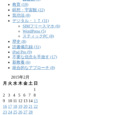
教育 (19)
瞑想・宇宙観 (22)
気功法 (8)
デジタル・ＩＴ (31)
SIMフリースマホ (6)
WordPress (5)
スティックPC (8)
歴史 (8)
読書備忘録 (31)
iPad Pro (9)
不要な信念を手放す (17)
新教養 (6)
統合的なアプローチ (8)
2015年2月
月
火
水
木
金
土
日
1
2
3
4
5
6
7
8
9
10
11
12
13
14
15
16
17
18
19
20
21
22
23
24
25
26
27
28