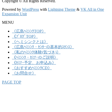
Copyright © All Rights Reserved.
Powered by
WordPress
with
Lightning Theme
&
VK All in One
Expansion Unit
MENU
《広島ﾍﾐｼﾝｸTOP》
《ﾌﾞﾛｸﾞTOP》
《ヘミシンクとは》
《広島ﾍﾐｼﾝｸ・ｾﾝﾀｰの基本的ｽﾀﾝｽ》
《私のﾍﾐｼﾝｸ体験(気づき)》
《ﾍﾐｼﾝｸ・ｾﾐﾅｰのご説明》
《ｾﾐﾅｰ予定、お申込み》
《おすすめﾍﾐｼﾝｸCD》
《お問合せ》
PAGE TOP