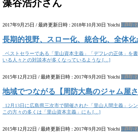
藻谷浩介さん
2017年9月25日
/ 最終更新日時 :
2018年10月30日
Yoichi
里山資
長期的視野、スロー化、統合化、全体化
ベストセラーである「里山資本主義」「デフレの正体」を書
いる人々との対談本が多くなっているような […]
2015年12月23日
/ 最終更新日時 :
2017年9月20日
Yoichi
里山資
地域でつながる【周防大島のジャム屋
12月13日に広島県三次市で開催された「里山人間主義」シ
この方々の多くは「里山資本主義」にも […]
2015年12月22日
/ 最終更新日時 :
2017年9月20日
Yoichi
里山資