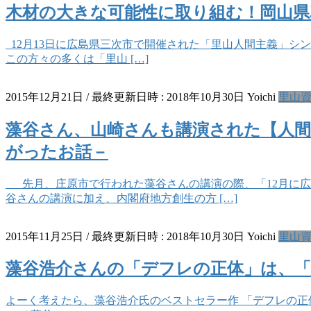
木材の大きな可能性に取り組む！岡山県
12月13日に広島県三次市で開催された「里山人間主義」シ
この方々の多くは「里山 […]
2015年12月21日
/ 最終更新日時 :
2018年10月30日
Yoichi
里山
藻谷さん、山崎さんも講演された【人
がったお話－
先月、庄原市で行われた藻谷さんの講演の際、「12月に広
谷さんの講演に加え、内閣府地方創生の方 […]
2015年11月25日
/ 最終更新日時 :
2018年10月30日
Yoichi
里山
藻谷浩介さんの「デフレの正体」は、
よーく考えたら、藻谷浩介氏のベストセラー作 「デフレの正体」のご