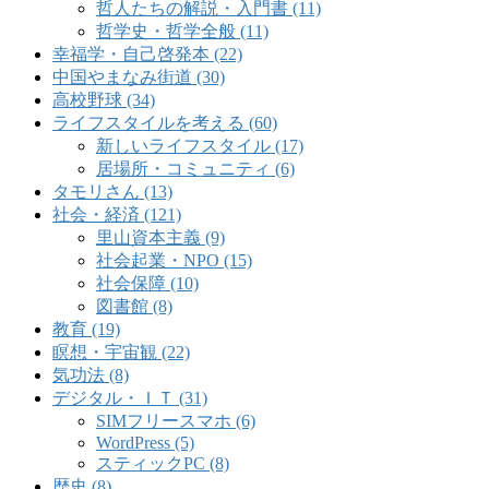
哲人たちの解説・入門書 (11)
哲学史・哲学全般 (11)
幸福学・自己啓発本 (22)
中国やまなみ街道 (30)
高校野球 (34)
ライフスタイルを考える (60)
新しいライフスタイル (17)
居場所・コミュニティ (6)
タモリさん (13)
社会・経済 (121)
里山資本主義 (9)
社会起業・NPO (15)
社会保障 (10)
図書館 (8)
教育 (19)
瞑想・宇宙観 (22)
気功法 (8)
デジタル・ＩＴ (31)
SIMフリースマホ (6)
WordPress (5)
スティックPC (8)
歴史 (8)