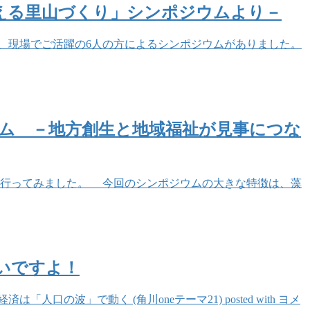
える里山づくり」シンポジウムより－
、現場でご活躍の6人の方によるシンポジウムがありました。
ム －地方創生と地域福祉が見事につな
、行ってみました。 今回のシンポジウムの大きな特徴は、藻
いですよ！
」で動く (角川oneテーマ21) posted with ヨメ