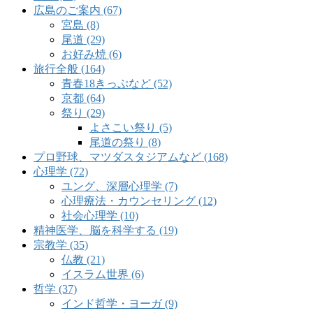
広島のご案内 (67)
宮島 (8)
尾道 (29)
お好み焼 (6)
旅行全般 (164)
青春18きっぷなど (52)
京都 (64)
祭り (29)
よさこい祭り (5)
尾道の祭り (8)
プロ野球、マツダスタジアムなど (168)
心理学 (72)
ユング、深層心理学 (7)
心理療法・カウンセリング (12)
社会心理学 (10)
精神医学、脳を科学する (19)
宗教学 (35)
仏教 (21)
イスラム世界 (6)
哲学 (37)
インド哲学・ヨーガ (9)