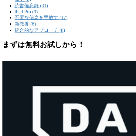
読書備忘録 (31)
iPad Pro (9)
不要な信念を手放す (17)
新教養 (6)
統合的なアプローチ (8)
まずは無料お試しから！