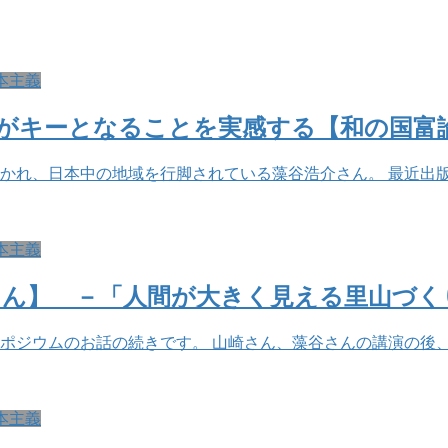
本主義
がキーとなることを実感する【和の国富
かれ、日本中の地域を行脚されている藻谷浩介さん。 最近出
本主義
さん】 －「人間が大きく見える里山づく
ンポジウムのお話の続きです。 山崎さん、藻谷さんの講演の後
本主義