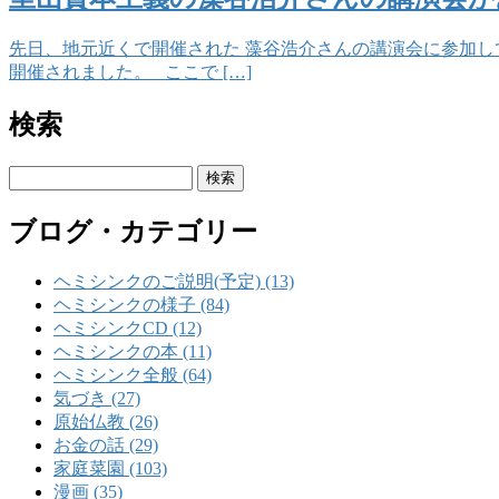
先日、地元近くで開催された 藻谷浩介さんの講演会に参加
開催されました。 ここで […]
検索
検
索:
ブログ・カテゴリー
ヘミシンクのご説明(予定) (13)
ヘミシンクの様子 (84)
ヘミシンクCD (12)
ヘミシンクの本 (11)
ヘミシンク全般 (64)
気づき (27)
原始仏教 (26)
お金の話 (29)
家庭菜園 (103)
漫画 (35)