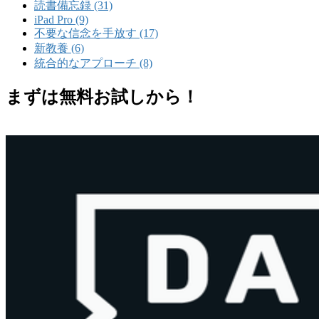
読書備忘録 (31)
iPad Pro (9)
不要な信念を手放す (17)
新教養 (6)
統合的なアプローチ (8)
まずは無料お試しから！