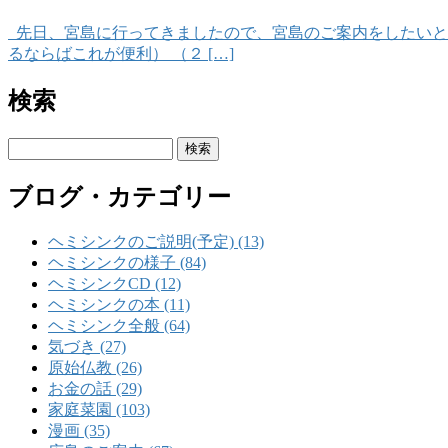
先日、宮島に行ってきましたので、宮島のご案内をしたいと
るならばこれが便利） （２ […]
検索
検
索:
ブログ・カテゴリー
ヘミシンクのご説明(予定) (13)
ヘミシンクの様子 (84)
ヘミシンクCD (12)
ヘミシンクの本 (11)
ヘミシンク全般 (64)
気づき (27)
原始仏教 (26)
お金の話 (29)
家庭菜園 (103)
漫画 (35)