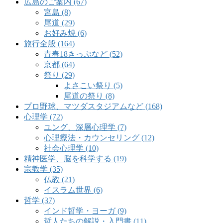
広島のご案内 (67)
宮島 (8)
尾道 (29)
お好み焼 (6)
旅行全般 (164)
青春18きっぷなど (52)
京都 (64)
祭り (29)
よさこい祭り (5)
尾道の祭り (8)
プロ野球、マツダスタジアムなど (168)
心理学 (72)
ユング、深層心理学 (7)
心理療法・カウンセリング (12)
社会心理学 (10)
精神医学、脳を科学する (19)
宗教学 (35)
仏教 (21)
イスラム世界 (6)
哲学 (37)
インド哲学・ヨーガ (9)
哲人たちの解説・入門書 (11)