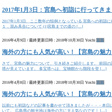
2017年1月3日：宮島へ初詣に行ってき
2017年1月3日、ここ数年の恒例となっている 宮島への初
１．混み具合について (1)宮島までの道の […]
2016年4月9日
/ 最終更新日時 :
2018年10月30日
Yoichi
宮島
海外の方にも人気が高い！【宮島の魅力
さて、宮島の魅力について、引き続きご紹介します。 前回の
塔が見えています。 多宝塔へは、宝物館から階段を登 […]
2016年4月8日
/ 最終更新日時 :
2018年10月30日
Yoichi
宮島
海外の方にも人気が高い！【宮島の魅力
以前にも初詣などの記事を書かせて頂きましたが・・・本日は
いて。 広島県の観光地は海外の方に大人気なのです！ […]