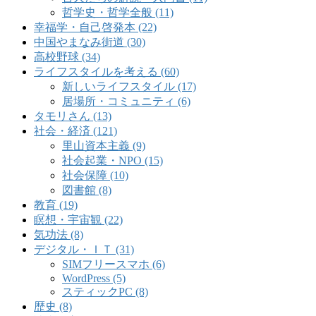
哲学史・哲学全般 (11)
幸福学・自己啓発本 (22)
中国やまなみ街道 (30)
高校野球 (34)
ライフスタイルを考える (60)
新しいライフスタイル (17)
居場所・コミュニティ (6)
タモリさん (13)
社会・経済 (121)
里山資本主義 (9)
社会起業・NPO (15)
社会保障 (10)
図書館 (8)
教育 (19)
瞑想・宇宙観 (22)
気功法 (8)
デジタル・ＩＴ (31)
SIMフリースマホ (6)
WordPress (5)
スティックPC (8)
歴史 (8)