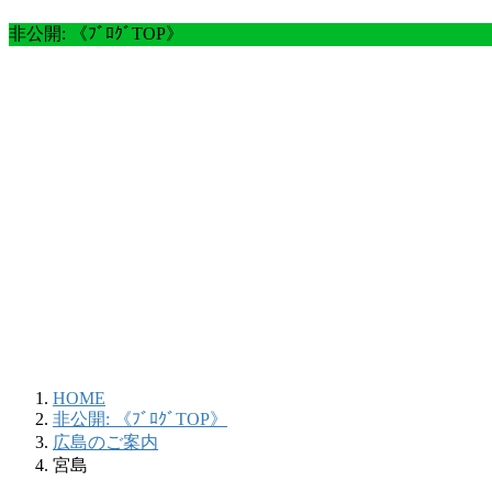
非公開: 《ﾌﾞﾛｸﾞTOP》
HOME
非公開: 《ﾌﾞﾛｸﾞTOP》
広島のご案内
宮島