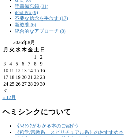
読書備忘録 (31)
iPad Pro (9)
不要な信念を手放す (17)
新教養 (6)
統合的なアプローチ (8)
2026年8月
月
火
水
木
金
土
日
1
2
3
4
5
6
7
8
9
10
11
12
13
14
15
16
17
18
19
20
21
22
23
24
25
26
27
28
29
30
31
« 12月
ヘミシンクについて
《ﾍﾐｼﾝｸがわかる本のご紹介》
《哲学/宗教系、スピリチュアル系》のおすすめ本