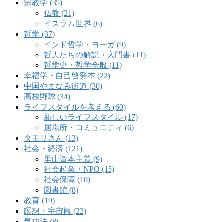
宗教学 (35)
仏教 (21)
イスラム世界 (6)
哲学 (37)
インド哲学・ヨーガ (9)
哲人たちの解説・入門書 (11)
哲学史・哲学全般 (11)
幸福学・自己啓発本 (22)
中国やまなみ街道 (30)
高校野球 (34)
ライフスタイルを考える (60)
新しいライフスタイル (17)
居場所・コミュニティ (6)
タモリさん (13)
社会・経済 (121)
里山資本主義 (9)
社会起業・NPO (15)
社会保障 (10)
図書館 (8)
教育 (19)
瞑想・宇宙観 (22)
気功法 (8)