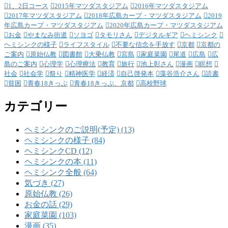
1、2日コース
2015年マツダスタジアム
2016年マツダスタジアム
2017年マツダスタジアム
2018年広島カープ・マツダスタジアム
2019
年広島カープ・マツダスタジアム
2020年広島カープ・マツダスタジアム
お金
やまなみ街道
ソヨゴ
タモリさん
デジタルギア
ヘミシンク
ヘミシンクの様子
ライフスタイル
不要な信念を手放す
京都
京都の
ご案内
原始仏教
図書館
大乗仏教
宮島
家庭菜園
尾道
広島
広
島のご案内
心理学
心理療法
教育
旅行
池上彰さん
漫画
瞑想
社会
社会学
祭り
精神医学
経済
自己啓発本
藻谷浩介さん
読書
貧困
青春18きっぷ
青春18きっぷ、京都
高校野球
カテゴリー
ヘミシンクのご説明(予定) (13)
ヘミシンクの様子 (84)
ヘミシンクCD (12)
ヘミシンクの本 (11)
ヘミシンク全般 (64)
気づき (27)
原始仏教 (26)
お金の話 (29)
家庭菜園 (103)
漫画 (35)