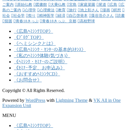
ご案内
原始仏教
図書館
大乗仏教
宮島
家庭菜園
尾道
広島
広
島のご案内
心理学
心理療法
教育
旅行
池上彰さん
漫画
瞑想
社会
社会学
祭り
精神医学
経済
自己啓発本
藻谷浩介さん
読書
貧困
青春18きっぷ
青春18きっぷ、京都
高校野球
《広島ﾍﾐｼﾝｸTOP》
《ﾌﾞﾛｸﾞTOP》
《ヘミシンクとは》
《広島ﾍﾐｼﾝｸ・ｾﾝﾀｰの基本的ｽﾀﾝｽ》
《私のﾍﾐｼﾝｸ体験(気づき)》
《ﾍﾐｼﾝｸ・ｾﾐﾅｰのご説明》
《ｾﾐﾅｰ予定、お申込み》
《おすすめﾍﾐｼﾝｸCD》
《お問合せ》
Copyright © All Rights Reserved.
Powered by
WordPress
with
Lightning Theme
&
VK All in One
Expansion Unit
MENU
《広島ﾍﾐｼﾝｸTOP》