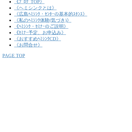
《ﾌﾞﾛｸﾞTOP》
《ヘミシンクとは》
《広島ﾍﾐｼﾝｸ・ｾﾝﾀｰの基本的ｽﾀﾝｽ》
《私のﾍﾐｼﾝｸ体験(気づき)》
《ﾍﾐｼﾝｸ・ｾﾐﾅｰのご説明》
《ｾﾐﾅｰ予定、お申込み》
《おすすめﾍﾐｼﾝｸCD》
《お問合せ》
PAGE TOP