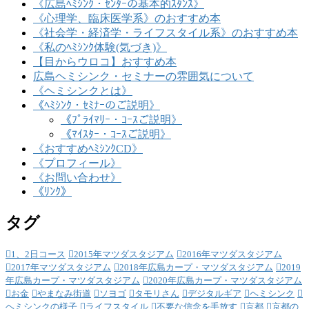
《広島ﾍﾐｼﾝｸ・ｾﾝﾀｰの基本的ｽﾀﾝｽ》
《心理学、臨床医学系》のおすすめ本
《社会学・経済学・ライフスタイル系》のおすすめ本
《私のﾍﾐｼﾝｸ体験(気づき)》
【目からウロコ】おすすめ本
広島ヘミシンク・セミナーの雰囲気について
《ヘミシンクとは》
《ﾍﾐｼﾝｸ・ｾﾐﾅｰのご説明》
《ﾌﾟﾗｲﾏﾘｰ・ｺｰｽご説明》
《ﾏｲｽﾀｰ・ｺｰｽご説明》
《おすすめﾍﾐｼﾝｸCD》
《プロフィール》
《お問い合わせ》
《ﾘﾝｸ》
タグ
1、2日コース
2015年マツダスタジアム
2016年マツダスタジアム
2017年マツダスタジアム
2018年広島カープ・マツダスタジアム
2019
年広島カープ・マツダスタジアム
2020年広島カープ・マツダスタジアム
お金
やまなみ街道
ソヨゴ
タモリさん
デジタルギア
ヘミシンク
ヘミシンクの様子
ライフスタイル
不要な信念を手放す
京都
京都の