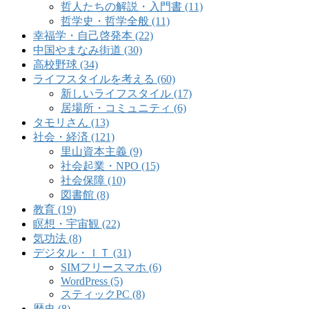
哲人たちの解説・入門書 (11)
哲学史・哲学全般 (11)
幸福学・自己啓発本 (22)
中国やまなみ街道 (30)
高校野球 (34)
ライフスタイルを考える (60)
新しいライフスタイル (17)
居場所・コミュニティ (6)
タモリさん (13)
社会・経済 (121)
里山資本主義 (9)
社会起業・NPO (15)
社会保障 (10)
図書館 (8)
教育 (19)
瞑想・宇宙観 (22)
気功法 (8)
デジタル・ＩＴ (31)
SIMフリースマホ (6)
WordPress (5)
スティックPC (8)
歴史 (8)