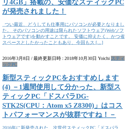
リ4GB」搭載の、安価なスティックPC
が発売されました！
つい最近、どうしても仕事用にパソコンが必要となりまし
た。 そのパソコンの用途は限られたソフトウェア(Webソフ
トウェアです)を動かすことです。 安価に抑えたく、かつ省
スペースとしたかったこともあり、今回もス […]
2016年3月8日
/ 最終更新日時 :
2018年10月30日
Yoichi
スティ
ックPC
新型スティックPCをおすすめします
(4) －1週間使用して分かった、新型ス
ティックPC「ドスパラDG-
STK2S(CPU：Atom x5 Z8300)」はコス
トパフォーマンスが抜群ですね！－
2016年に新発売された、次世代スティックPC「ドスパラ