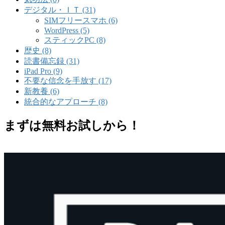
デジタル・ＩＴ (31)
SIMフリースマホ (6)
WordPress (5)
スティックPC (8)
歴史 (8)
読書備忘録 (31)
iPad Pro (9)
不要な信念を手放す (17)
新教養 (6)
統合的なアプローチ (8)
まずは無料お試しから！