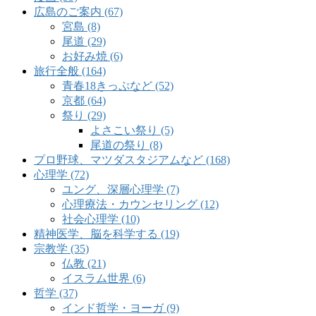
広島のご案内 (67)
宮島 (8)
尾道 (29)
お好み焼 (6)
旅行全般 (164)
青春18きっぷなど (52)
京都 (64)
祭り (29)
よさこい祭り (5)
尾道の祭り (8)
プロ野球、マツダスタジアムなど (168)
心理学 (72)
ユング、深層心理学 (7)
心理療法・カウンセリング (12)
社会心理学 (10)
精神医学、脳を科学する (19)
宗教学 (35)
仏教 (21)
イスラム世界 (6)
哲学 (37)
インド哲学・ヨーガ (9)